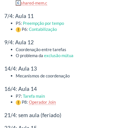
shared-mem.c
7/4: Aula 11
P5:
Preempção por tempo
P6:
Contabilização
9/4: Aula 12
Coordenação entre tarefas
O problema da
exclusão mútua
14/4: Aula 13
Mecanismos de coordenação
16/4: Aula 14
P7:
Tarefa main
P8:
Operador Join
21/4: sem aula (feriado)
23/4: Aula 15