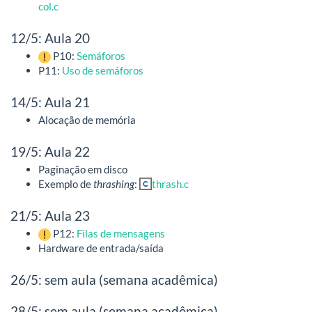
col.c
12/5: Aula 20
P10:
Semáforos
P11:
Uso de semáforos
14/5: Aula 21
Alocação de memória
19/5: Aula 22
Paginação em disco
Exemplo de
thrashing
:
thrash.c
21/5: Aula 23
P12:
Filas de mensagens
Hardware de entrada/saída
26/5: sem aula (semana acadêmica)
28/5: sem aula (semana acadêmica)