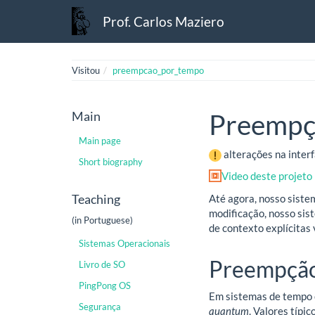
Prof. Carlos Maziero
Visitou
preempcao_por_tempo
Main
Preempç
Main page
alterações na inte
Short biography
Video deste projeto
Teaching
Até agora, nosso siste
modificação, nosso sis
(in Portuguese)
de contexto explícitas
Sistemas Operacionais
Preempçã
Livro de SO
PingPong OS
Em sistemas de tempo 
Segurança
quantum
. Valores típi