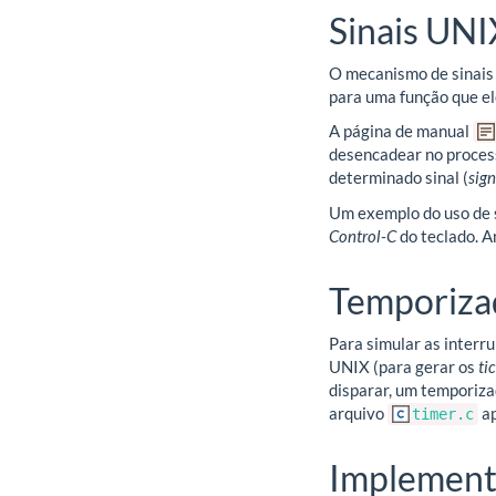
Sinais UNI
O mecanismo de sinais 
para uma função que el
A página de manual
desencadear no proces
determinado sinal (
sig
Um exemplo do uso de s
Control-C
do teclado. A
Temporiza
Para simular as interr
UNIX (para gerar os
ti
disparar, um temporiza
arquivo
ap
timer.c
Implement