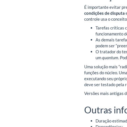
É importante evitar p
condições de disputa
e
controle usa o conceit
Tarefas críticas
funcionamento do
As demais tarefa
podem ser “pree
O tratador do te
um
quantum
. Po
Uma solução mais “rad
funções do núcleo. Uma
executando seu própri
deve ser testado pela 
Versões mais antigas 
Outras in
Duração estimada
Dependências: