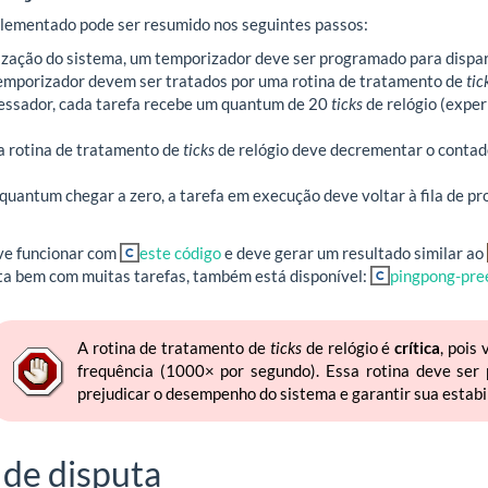
lementado pode ser resumido nos seguintes passos:
lização do sistema, um temporizador deve ser programado para dispar
emporizador devem ser tratados por uma rotina de tratamento de
tic
essador, cada tarefa recebe um quantum de 20
ticks
de relógio (expe
 a rotina de tratamento de
ticks
de relógio deve decrementar o contado
 quantum chegar a zero, a tarefa em execução deve voltar à fila de pr
ve funcionar com
este código
e deve gerar um resultado similar ao
ta bem com muitas tarefas, também está disponível:
pingpong-pre
A rotina de tratamento de
ticks
de relógio é
crítica
, pois
frequência (1000× por segundo). Essa rotina deve ser 
prejudicar o desempenho do sistema e garantir sua estabi
de disputa