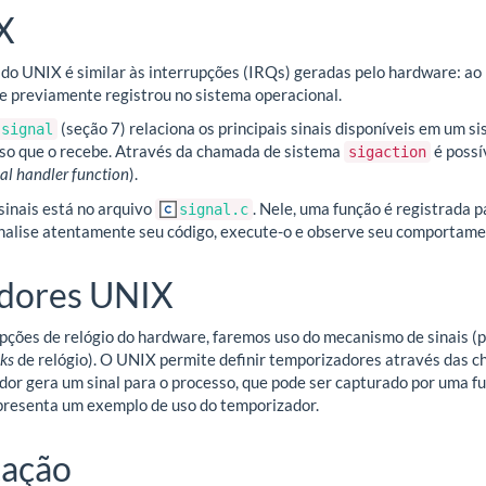
X
do UNIX é similar às interrupções (IRQs) geradas pelo hardware: ao
e previamente registrou no sistema operacional.
(seção 7) relaciona os principais sinais disponíveis em um s
signal
so que o recebe. Através da chamada de sistema
é possí
sigaction
nal handler function
).
inais está no arquivo
. Nele, uma função é registrada p
signal.c
nalise atentamente seu código, execute-o e observe seu comportame
dores UNIX
upções de relógio do hardware, faremos uso do mecanismo de sinais 
cks
de relógio). O UNIX permite definir temporizadores através das 
dor gera um sinal para o processo, que pode ser capturado por uma f
resenta um exemplo de uso do temporizador.
ação