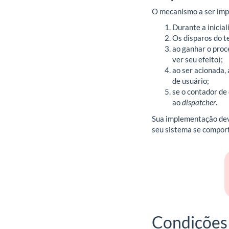
O mecanismo a ser imp
Durante a inicia
Os disparos do t
ao ganhar o proc
ver seu efeito);
ao ser acionada,
de usuário;
se o contador de
ao
dispatcher
.
Sua implementação de
seu sistema se compor
Condições 