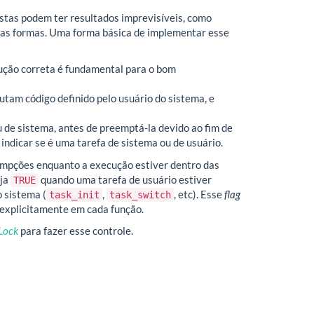
estas podem ter resultados imprevisíveis, como
rias formas. Uma forma básica de implementar esse
cução correta é fundamental para o bom
cutam código definido pelo usuário do sistema, e
u de sistema, antes de preemptá-la devido ao fim de
indicar se é uma tarefa de sistema ou de usuário.
empções enquanto a execução estiver dentro das
eja
quando uma tarefa de usuário estiver
TRUE
 sistema (
,
, etc). Esse
flag
task_init
task_switch
 explicitamente em cada função.
 Lock
para fazer esse controle.