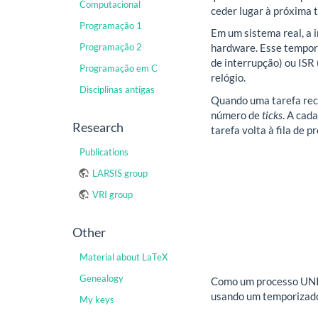
Computacional
ceder lugar à próxima t
Programação 1
Em um sistema real, a
Programação 2
hardware. Esse tempori
de interrupção) ou ISR 
Programação em C
relógio.
Disciplinas antigas
Quando uma tarefa rec
número de
ticks
. A cad
Research
tarefa volta à fila de p
Publications
LARSIS group
VRI group
Other
Material about LaTeX
Genealogy
Como um processo UNIX
usando um temporizado
My keys