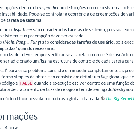
reempções dentro do
dispatcher
ou de funções do nosso sistema, pois 
 instabilidade. Pode-se controlar a ocorrência de preempções de vá
o de
tarefa de sistema
:
 como o
dispatcher
são consideradas
tarefas de sistema
, pois sua exe
 sistema; sua preempção deve ser evitada.
s (
Main
,
Pang
, …
Pung
) são consideradas
tarefas de usuário
, pois exe
mptadas” quando necessário.
mporizador deve sempre verificar se a tarefa corrente é de usuário o
de ser adicionado um
flag
na estrutura de controle de cada tarefa para 
ical” para esse problema consiste em impedir completamente as pre
 forma simples de obter isso consiste em definir um
flag
global que s
o código e
quando a execução estiver dentro de uma função do
FALSE
rotina de tratamento de
ticks
de relógio e tem de ser ligado/desligado
do núcleo Linux possuíam uma trava global chamada
The Big Kernel
formações
: 4 horas.