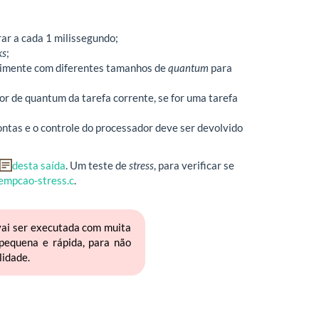
ar a cada 1 milissegundo;
ks
;
rimente com diferentes tamanhos de
quantum
para
r de quantum da tarefa corrente, se for uma tarefa
ontas e o controle do processador deve ser devolvido
desta saída
. Um teste de
stress
, para verificar se
empcao-stress.c
.
 vai ser executada com muita
pequena e rápida, para não
lidade.