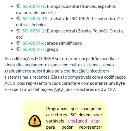
ISO-8859-1
: Europa ocidental (francês, espanhol,
italiano, alemão, etc)
ISO-8859-15
: revisão do ISO-8859-1, contendo o € e
outros símbolos
ISO-8859-2
: Europa central (Bósnio, Polonês, Croata,
etc)
ISO-8859-6
: árabe simplificado
ISO-8859-7
: grego
As codificações ISO-8859 se tornaram um padrão mundial e
ainda são amplamente usadas em muitos sistemas, sendo
gradualmente substituída pela codificação Unicode em
sistemas mais recentes. Elas são compatíveis com a codificação
ASCII
, pois representam cada caractere com
somente um byte
e respeitam as definições
ASCII
dos caracteres de 0 a 127.
Programas que manipulem
caracteres ISO devem usar
variáveis
,
unsigned char
para poder representar