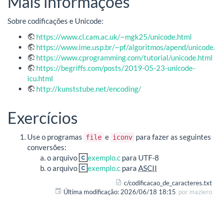
Mais informações
Sobre codificações e Unicode:
https://www.cl.cam.ac.uk/~mgk25/unicode.html
https://www.ime.usp.br/~pf/algoritmos/apend/unicode.h
https://www.cprogramming.com/tutorial/unicode.html
https://begriffs.com/posts/2019-05-23-unicode-
icu.html
http://kunststube.net/encoding/
Exercícios
Use o programas
e
para fazer as seguintes
file
iconv
conversões:
o arquivo
exemplo.c
para UTF-8
o arquivo
exemplo.c
para
ASCII
c/codificacao_de_caracteres.txt
Última modificação:
2026/06/18 18:15
por
maziero