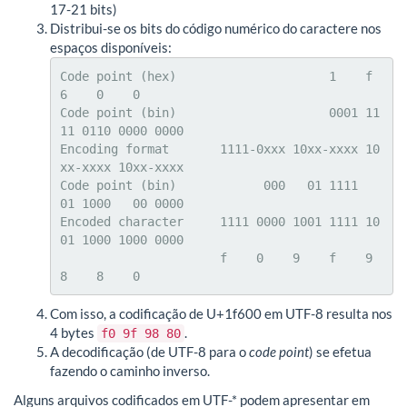
17-21 bits)
Distribui-se os bits do código numérico do caractere nos
espaços disponíveis:
Code point (hex)                     1    f    
6    0    0

Code point (bin)                     0001 11
11 0110 0000 0000

Encoding format       1111-0xxx 10xx-xxxx 10
xx-xxxx 10xx-xxxx

Code point (bin)            000   01 1111   
01 1000   00 0000

Encoded character     1111 0000 1001 1111 10
01 1000 1000 0000

                      f    0    9    f    9    
8    8    0
Com isso, a codificação de U+1f600 em UTF-8 resulta nos
4 bytes
.
f0 9f 98 80
A decodificação (de UTF-8 para o
code point
) se efetua
fazendo o caminho inverso.
Alguns arquivos codificados em UTF-* podem apresentar em