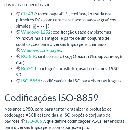
das mais conhecidas são:
CP-437
: (code page 437), codificação usada nos
primeiros PCs, com caracteres acentuados e gráficos
simples (▒ ╝ ╦ ┼).
Windows-1252
: codificação usada em sistemas
Windows mais antigos; é parte de um conjunto de
codificações para diversas linguagens chamado
Windows code pages
.
KOI8-R
: cirílico russo (Код Обмена Информацией, 8
бит).
BraSCII
: português brasileiro, usada nos anos 1980-
90.
ISO-8859
: codificações da ISO para diversas línguas.
Codificações ISO-8859
Nos anos 1980, para para tentar organizar a profusão de
codepages
ASCII
estendidas, a ISO propôs o conjunto de
padrões
ISO-8859
, que define codificações
ASCII
estendidas
para diversas linguagens, como por exemplo: