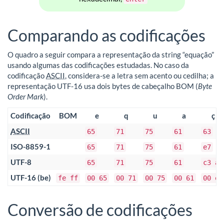
Comparando as codificações
O quadro a seguir compara a representação da string “equação”
usando algumas das codificações estudadas. No caso da
codificação
ASCII
, considera-se a letra sem acento ou cedilha; a
representação UTF-16 usa dois bytes de cabeçalho BOM (
Byte
Order Mark
).
Codificação
BOM
e
q
u
a
ç
ASCII
65
71
75
61
63
ISO-8859-1
65
71
75
61
e7
UTF-8
65
71
75
61
c3 a7
UTF-16 (be)
fe ff
00 65
00 71
00 75
00 61
00 e7
Conversão de codificações