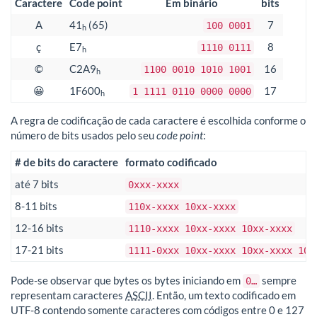
Caractere
Code point
Em binário
bits
A
41
(65)
7
100 0001
h
ç
E7
8
1110 0111
h
©
C2A9
16
1100 0010 1010 1001
h
😀
1F600
17
1 1111 0110 0000 0000
h
A regra de codificação de cada caractere é escolhida conforme o
número de bits usados pelo seu
code point
:
# de bits do caractere
formato codificado
até 7 bits
0xxx-xxxx
8-11 bits
110x-xxxx 10xx-xxxx
12-16 bits
1110-xxxx 10xx-xxxx 10xx-xxxx
17-21 bits
1111-0xxx 10xx-xxxx 10xx-xxxx 10x
Pode-se observar que bytes os bytes iniciando em
sempre
0…
representam caracteres
ASCII
. Então, um texto codificado em
UTF-8 contendo somente caracteres com códigos entre 0 e 127