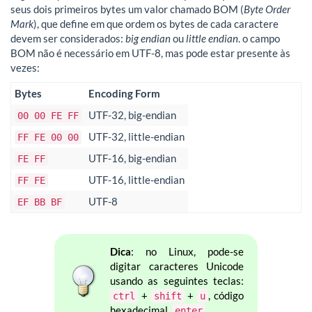
seus dois primeiros bytes um valor chamado BOM (
Byte Order
Mark
), que define em que ordem os bytes de cada caractere
devem ser considerados:
big endian
ou
little endian
. o campo
BOM não é necessário em UTF-8, mas pode estar presente às
vezes:
Bytes
Encoding Form
UTF-32, big-endian
00 00 FE FF
UTF-32, little-endian
FF FE 00 00
UTF-16, big-endian
FE FF
UTF-16, little-endian
FF FE
UTF-8
EF BB BF
Dica
: no Linux, pode-se
digitar caracteres Unicode
usando as seguintes teclas:
+
+
, código
ctrl
shift
u
hexadecimal,
enter