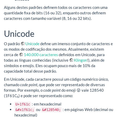
Alguns destes padrões definem todos os caracteres com uma
quantidade fixa de bits (16 ou 32), enquanto outros definem
caracteres com tamanho variável (8, 16 ou 32 bits).
Unicode
O padrão
Unicode
define um imenso conjunto de caracteres e
os modos de codificação dos mesmos. Atualmente, existem
cerca de
140.000 caracteres
definidos em Unicode, para
todas as línguas conhecidas (inclusive
Klingon
!), além de
símbolos e emojis. Eles ocupam pouco mais de 10% da
capacidade total desse padrão.
Em Unicode, cada caractere possui um código numérico único,
chamado
code point
, que pode ser representado de diversas
formas. Por exemplo, o
code point
do emoji 😜 vale 128540
(1F61C
) e pode ser representado como:
h
: em hexadecimal
U+1f61c
ou
: em páginas Web (decimal ou
&#x1f61c;
&#128540;
hexadecimal)