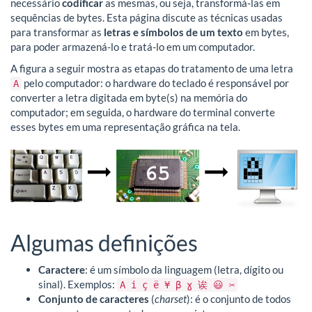
necessário
codificar
as mesmas, ou seja, transformá-las em
sequências de bytes. Esta página discute as técnicas usadas
para transformar as
letras e símbolos de um texto
em bytes,
para poder armazená-lo e tratá-lo em um computador.
A figura a seguir mostra as etapas do tratamento de uma letra
pelo computador: o hardware do teclado é responsável por
A
converter a letra digitada em byte(s) na memória do
computador; em seguida, o hardware do terminal converte
esses bytes em uma representação gráfica na tela.
Algumas definições
Caractere
: é um símbolo da linguagem (letra, dígito ou
sinal). Exemplos:
A i ç ë ¥ β ɣ 诶 😃 ✂
Conjunto de caracteres
(
charset
): é o conjunto de todos