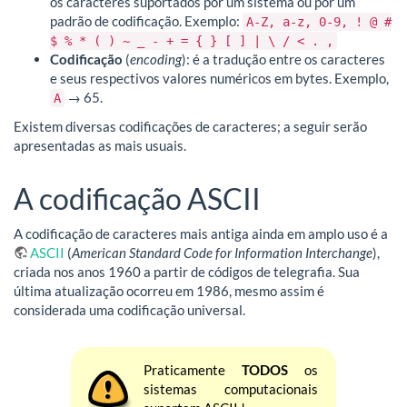
os caracteres suportados por um sistema ou por um
padrão de codificação. Exemplo:
A-Z, a-z, 0-9, ! @ #
$ % * ( ) ~ _ - + = { } [ ] | \ / < . ,
Codificação
(
encoding
): é a tradução entre os caracteres
e seus respectivos valores numéricos em bytes. Exemplo,
→ 65.
A
Existem diversas codificações de caracteres; a seguir serão
apresentadas as mais usuais.
A codificação ASCII
A codificação de caracteres mais antiga ainda em amplo uso é a
ASCII
(
American Standard Code for Information Interchange
),
criada nos anos 1960 a partir de códigos de telegrafia. Sua
última atualização ocorreu em 1986, mesmo assim é
considerada uma codificação universal.
Praticamente
TODOS
os
sistemas computacionais