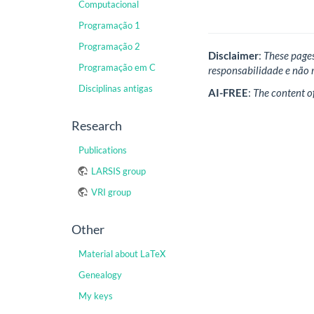
Computacional
Programação 1
Programação 2
Disclaimer
:
These pages
Programação em C
responsabilidade e não 
Disciplinas antigas
AI-FREE
:
The content o
Research
Publications
LARSIS group
VRI group
Other
Material about LaTeX
Genealogy
My keys