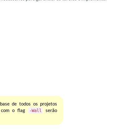
base de todos os projetos
s com o flag
serão
-Wall