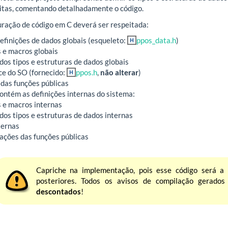
ritas, comentando detalhadamente o código.
ração de código em C deverá ser respeitada:
definições de dados globais (esqueleto:
ppos_data.h
)
 e macros globais
 dos tipos e estruturas de dados globais
ace do SO (fornecido:
ppos.h
,
não alterar
)
 das funções públicas
contém as definições internas do sistema:
 e macros internas
 dos tipos e estruturas de dados internas
ternas
ções das funções públicas
Capriche na implementação, pois esse código será a 
posteriores. Todos os avisos de compilação gerado
descontados
!