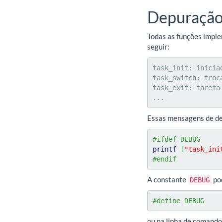
Depuraçã
Todas as funções impl
seguir:
task_init: iniciad
task_switch: troc
task_exit: tarefa
...
Essas mensagens de de
#ifdef DEBUG
printf
(
"task_ini
#endif
A constante
pod
DEBUG
#define DEBUG
ou na linha de comand