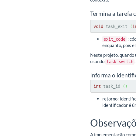
Termina a tarefa 
void
 task_exit 
(
i
: có
exit_code
enquanto, pois e
Neste projeto, quando 
usando
.
task_switch
Informa o identif
int
 task_id 
(
)
retorno: Identifi
identificador é 
Observaçõ
A implementação comple