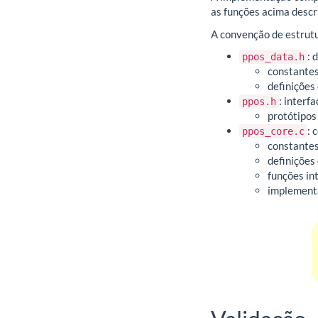
as funções acima desc
A convenção de estrutu
: 
ppos_data.h
constantes
definições
: interf
ppos.h
protótipos
: 
ppos_core.c
constantes
definições
funções in
implementa