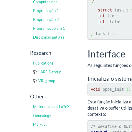
Computacional
{
struct
 task_t 
Programação 1
int
 tid 
;
Programação 2
int
 status 
;
   ...         
Programação em C
}
 task_t 
;
Disciplinas antigas
Interface
Research
Publications
As seguintes funções 
LARSIS group
Inicializa o sistem
VRI group
void
 ppos_init 
(
)
Other
Esta função inicializa 
Material about LaTeX
desativa o buffer utili
contexto:
Genealogy
My keys
/* desativa o buf