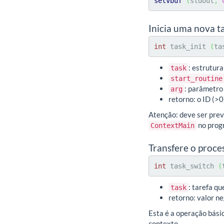
setvbuf
(
stdout
,
Inicia uma nova t
int
 task_init 
(
ta
: estrutura
task
start_routine
: parâmetro 
arg
retorno: o ID (>0
Atenção: deve ser prev
no pro
ContextMain
Transfere o proce
int
 task_switch 
(
: tarefa q
task
retorno: valor ne
Esta é a operação bási
contexto.