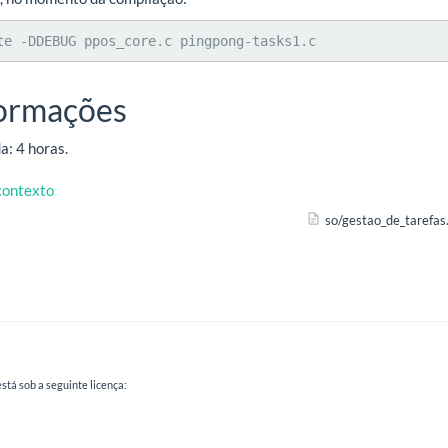
te -DDEBUG ppos_core.c pingpong-tasks1.c
formações
: 4 horas.
contexto
so/gestao_de_tarefas.
stá sob a seguinte licença: