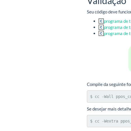
Validação
Seu código deve funcio
programa de t
programa de t
programa de t
Compile da seguinte f
$ cc -Wall ppos_c
Se desejar mais detalh
$ cc -Wextra ppos