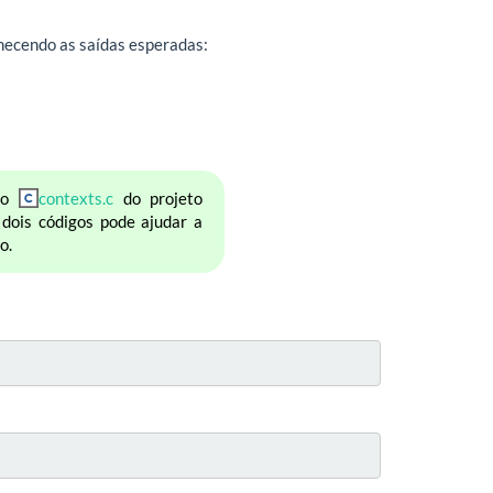
necendo as saídas esperadas:
igo
contexts.c
do projeto
 dois códigos pode ajudar a
o.