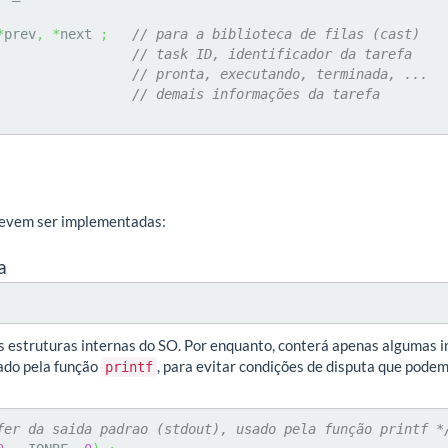
*
prev
,
*
next 
;
// para a biblioteca de filas (cast)
// task ID, identificador da tarefa
// pronta, executando, terminada, ...
                   
// demais informações da tarefa
devem ser implementadas:
a
as estruturas internas do SO. Por enquanto, conterá apenas algumas in
zado pela função
, para evitar condições de disputa que podem
printf
fer da saida padrao (stdout), usado pela função printf *