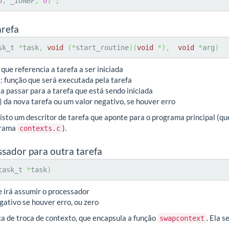
0
,
 _IONBF
,
0
)
;
arefa
sk_t 
*
task
,
void
(
*
start_routine
)
(
void
*
)
,
void
*
arg
)
 que referencia a tarefa a ser iniciada
: função que será executada pela tarefa
a passar para a tarefa que está sendo iniciada
) da nova tarefa ou um valor negativo, se houver erro
isto um descritor de tarefa que aponte para o programa principal (q
grama
).
contexts.c
ssador para outra tarefa
task_t 
*
task
)
ue irá assumir o processador
gativo se houver erro, ou zero
ca de troca de contexto, que encapsula a função
. Ela 
swapcontext