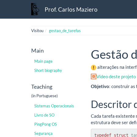
Prof. Carlos Maziero
Visitou
gestao_de_tarefas
Main
Gestão d
Main page
alterações na inte
Short biography
Vídeo deste projeto
Teaching
Objetivo
: construir as
(in Portuguese)
Descritor 
Sistemas Operacionais
Livro de SO
Cada tarefa existente n
estrutura deve ser def
PingPong OS
Segurança
typedef
struct