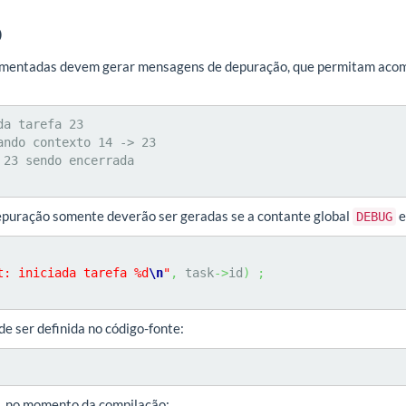
o
ementadas devem gerar mensagens de depuração, que permitam acom
a tarefa 23

ando contexto 14 -> 23

 23 sendo encerrada

puração somente deverão ser geradas se a contante global
e
DEBUG
t: iniciada tarefa %d
\n
"
,
 task
->
id
)
;
e ser definida no código-fonte:
o, no momento da compilação: