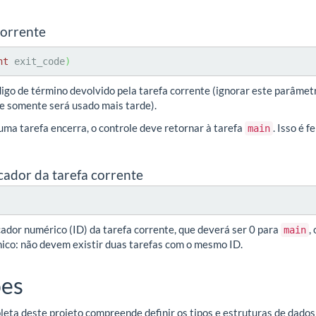
corrente
nt
 exit_code
)
digo de término devolvido pela tarefa corrente (ignorar este parâmet
le somente será usado mais tarde).
uma tarefa encerra, o controle deve retornar à tarefa
. Isso é f
main
icador da tarefa corrente
cador numérico (ID) da tarefa corrente, que deverá ser 0 para
,
main
único: não devem existir duas tarefas com o mesmo ID.
es
ta deste projeto compreende definir os tipos e estruturas de dados