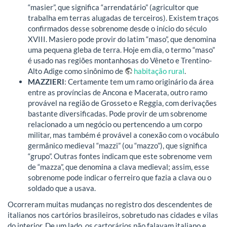
“masier”, que significa “arrendatário” (agricultor que
trabalha em terras alugadas de terceiros). Existem traços
confirmados desse sobrenome desde o início do século
XVIII. Masiero pode provir do latim “maso”, que denomina
uma pequena gleba de terra. Hoje em dia, o termo “maso”
é usado nas regiões montanhosas do Vêneto e Trentino-
Alto Adige como sinônimo de
habitação rural
.
MAZZIERI
: Certamente tem um ramo originário da área
entre as províncias de Ancona e Macerata, outro ramo
provável na região de Grosseto e Reggia, com derivações
bastante diversificadas. Pode provir de um sobrenome
relacionado a um negócio ou pertencendo a um corpo
militar, mas também é provável a conexão com o vocábulo
germânico medieval “mazzi” (ou “mazzo”), que significa
“grupo”. Outras fontes indicam que este sobrenome vem
de “mazza”, que denomina a clava medieval; assim, esse
sobrenome pode indicar o ferreiro que fazia a clava ou o
soldado que a usava.
Ocorreram muitas mudanças no registro dos descendentes de
italianos nos cartórios brasileiros, sobretudo nas cidades e vilas
do interior. De um lado, os cartorários não falavam italiano e