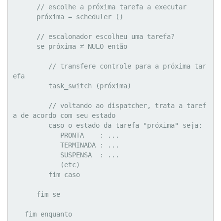
      // escolhe a próxima tarefa a executar

      próxima = scheduler ()

      // escalonador escolheu uma tarefa?      

      se próxima ≠ NULO então

         // transfere controle para a próxima tar
efa

         task_switch (próxima)

         // voltando ao dispatcher, trata a taref
a de acordo com seu estado

         caso o estado da tarefa "próxima" seja:

            PRONTA    : ...

            TERMINADA : ...

            SUSPENSA  : ...

            (etc)

         fim caso         

      fim se

   fim enquanto
