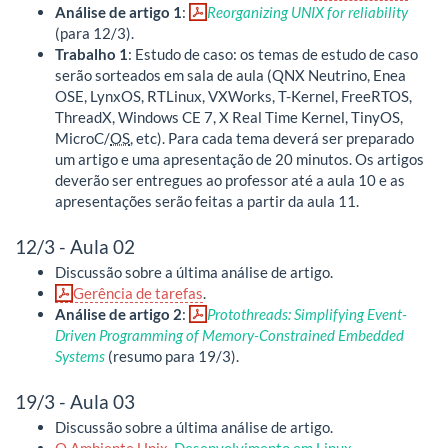
Análise de artigo 1
:
Reorganizing UNIX for reliability
(para 12/3).
Trabalho 1
: Estudo de caso: os temas de estudo de caso
serão sorteados em sala de aula (QNX Neutrino, Enea
OSE, LynxOS, RTLinux, VXWorks, T-Kernel, FreeRTOS,
ThreadX, Windows CE 7, X Real Time Kernel, TinyOS,
MicroC/
OS
, etc). Para cada tema deverá ser preparado
um artigo e uma apresentação de 20 minutos. Os artigos
deverão ser entregues ao professor até a aula 10 e as
apresentações serão feitas a partir da aula 11.
12/3 - Aula 02
Discussão sobre a última análise de artigo.
Gerência de tarefas
.
Análise de artigo 2
:
Protothreads: Simplifying Event-
Driven Programming of Memory-Constrained Embedded
Systems
(resumo para 19/3).
19/3 - Aula 03
Discussão sobre a última análise de artigo.
O Ambiente Unix
,
Desenvolvimento em Linux
.