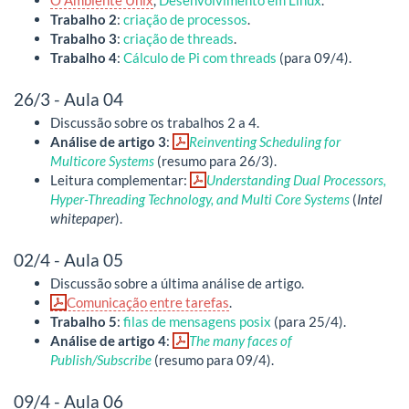
Trabalho 2
:
criação de processos
.
Trabalho 3
:
criação de threads
.
Trabalho 4
:
Cálculo de Pi com threads
(para 09/4).
26/3 - Aula 04
Discussão sobre os trabalhos 2 a 4.
Análise de artigo 3
:
Reinventing Scheduling for
Multicore Systems
(resumo para 26/3).
Leitura complementar:
Understanding Dual Processors,
Hyper-Threading Technology, and Multi Core Systems
(
Intel
whitepaper
).
02/4 - Aula 05
Discussão sobre a última análise de artigo.
Comunicação entre tarefas
.
Trabalho 5
:
filas de mensagens posix
(para 25/4).
Análise de artigo 4
:
The many faces of
Publish/Subscribe
(resumo para 09/4).
09/4 - Aula 06