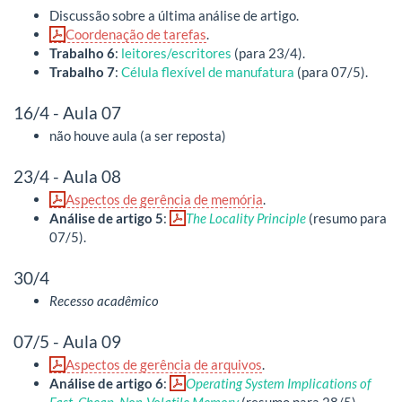
Discussão sobre a última análise de artigo.
Coordenação de tarefas
.
Trabalho 6
:
leitores/escritores
(para 23/4).
Trabalho 7
:
Célula flexível de manufatura
(para 07/5).
16/4 - Aula 07
não houve aula (a ser reposta)
23/4 - Aula 08
Aspectos de gerência de memória
.
Análise de artigo 5
:
The Locality Principle
(resumo para
07/5).
30/4
Recesso acadêmico
07/5 - Aula 09
Aspectos de gerência de arquivos
.
Análise de artigo 6
:
Operating System Implications of
Fast, Cheap, Non-Volatile Memory
(resumo para 28/5).