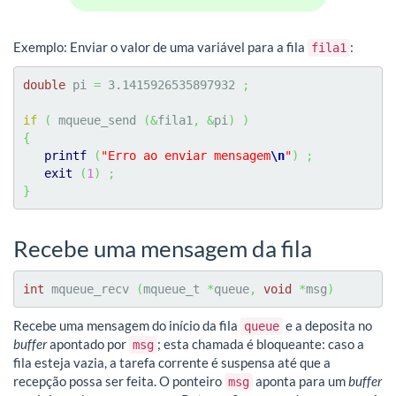
Exemplo: Enviar o valor de uma variável para a fila
:
fila1
double
 pi 
=
3.1415926535897932
;
if
(
 mqueue_send 
(
&
fila1
,
&
pi
)
)
{
printf
(
"Erro ao enviar mensagem
\n
"
)
;
exit
(
1
)
;
}
Recebe uma mensagem da fila
int
 mqueue_recv 
(
mqueue_t 
*
queue
,
void
*
msg
)
Recebe uma mensagem do início da fila
e a deposita no
queue
buffer
apontado por
; esta chamada é bloqueante: caso a
msg
fila esteja vazia, a tarefa corrente é suspensa até que a
recepção possa ser feita. O ponteiro
aponta para um
buffer
msg