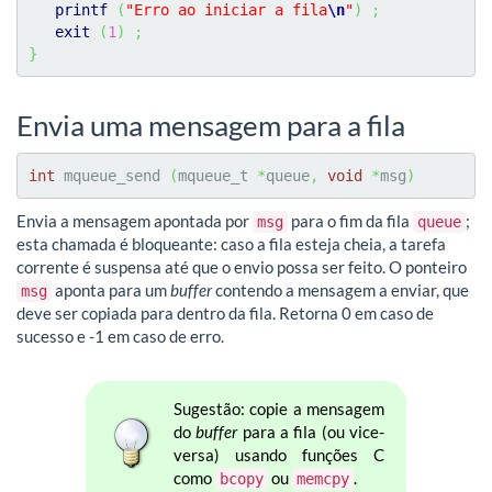
printf
(
"Erro ao iniciar a fila
\n
"
)
;
exit
(
1
)
;
}
Envia uma mensagem para a fila
int
 mqueue_send 
(
mqueue_t 
*
queue
,
void
*
msg
)
Envia a mensagem apontada por
para o fim da fila
;
msg
queue
esta chamada é bloqueante: caso a fila esteja cheia, a tarefa
corrente é suspensa até que o envio possa ser feito. O ponteiro
aponta para um
buffer
contendo a mensagem a enviar, que
msg
deve ser copiada para dentro da fila. Retorna 0 em caso de
sucesso e -1 em caso de erro.
Sugestão: copie a mensagem
do
buffer
para a fila (ou vice-
versa) usando funções C
como
ou
.
bcopy
memcpy