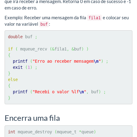
que irá receber a mensagem. Retorna 0 em caso de sucesso e -1
em caso de erro.
Exemplo: Receber uma mensagem da fila
e colocar seu
fila1
valor na variável
:
buf
double
 buf 
;
if
(
 mqueue_recv 
(
&
fila1
,
&
buf
)
)
{
printf
(
"Erro ao receber mensagem
\n
"
)
;
exit
(
1
)
;
}
else
{
printf
(
"Recebi o valor %lf
\n
"
,
 buf
)
;
}
Encerra uma fila
int
 mqueue_destroy 
(
mqueue_t 
*
queue
)