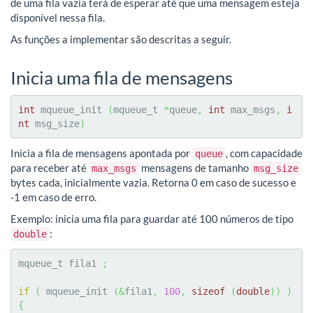
de uma fila vazia terá de esperar até que uma mensagem esteja
disponível nessa fila.
As funções a implementar são descritas a seguir.
Inicia uma fila de mensagens
int
 mqueue_init 
(
mqueue_t 
*
queue
,
int
 max_msgs
,
i
nt
 msg_size
)
Inicia a fila de mensagens apontada por
, com capacidade
queue
para receber até
mensagens de tamanho
max_msgs
msg_size
bytes cada, inicialmente vazia. Retorna 0 em caso de sucesso e
-1 em caso de erro.
Exemplo: inicia uma fila para guardar até 100 números de tipo
:
double
mqueue_t fila1 
;
if
(
 mqueue_init 
(
&
fila1
,
100
,
sizeof
(
double
)
)
)
{