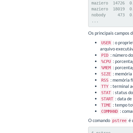
maziero  14726  0
maziero  18019  0
nobody     473  0
...
Os principais campos d
: o propri
USER
arquivo executáv
: número do
PID
: porcenta
%CPU
: porcenta
%MEM
: memória 
SIZE
: memória f
RSS
: terminal a
TTY
: status d
STAT
: data de
START
: tempo to
TIME
: coma
COMMAND
O comando
é 
pstree
$ pstree
