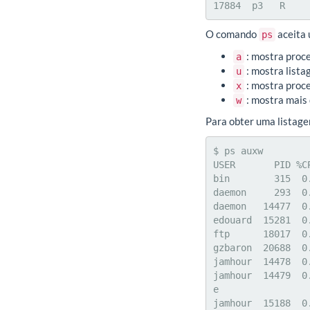
17884  p3   R    
O comando
aceita 
ps
: mostra proc
a
: mostra list
u
: mostra proce
x
: mostra mais 
w
Para obter uma listag
$ ps auxw

USER       PID %C
bin        315  0
daemon     293  0
daemon   14477  0
edouard  15281  0
ftp      18017  0
gzbaron  20688  0
jamhour  14478  0
jamhour  14479  0
e

jamhour  15188  0