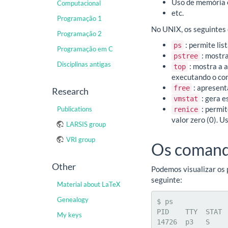
Uso de memória
Computacional
etc.
Programação 1
No UNIX, os seguintes
Programação 2
: permite lis
ps
Programação em C
: mostra
pstree
Disciplinas antigas
: mostra a a
top
executando o com
: apresent
free
Research
: gera e
vmstat
: permit
Publications
renice
valor zero (0). U
LARSIS group
VRI group
Os comando
Other
Podemos visualizar os
seguinte:
Material about LaTeX
Genealogy
$ ps

PID    TTY  STAT  
My keys
14726  p3   S     