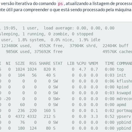
 versão iterativa do comando
, atualizando a listagem de process
ps
nte útil para compreender o que está sendo processado pela máquina 
, 19:05,  1 user,  load average: 0.00, 0.00, 0.00

sleeping, 1 running, 0 zombie, 0 stopped

 user,  1.8% system,  0.0% nice,  1.9% idle

 123480K used,   4552K free,  37904K shrd,  22404K buff

   9856K used, 375692K free                 49576K cached