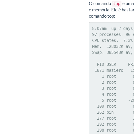
O comando
é uma
top
e memória. Ele é basta
comando top:
8:07am  up 2 days
97 processes: 96 
CPU states:  7.3%
Mem:  128032K av,
Swap: 385548K av,
  PID USER     PRI  NI  SIZE  RSS SHARE STAT  LIB %CPU %MEM   TIME COMMAND

 1871 maziero   15   0  1024 1024   820 R       0  4.7  0.7   0:00 top

    1 root       0   0   104   56    40 S       0  0.0  0.0   0:03 init

    2 root       0   0     0    0     0 SW      0  0.0  0.0   0:06 kflushd

    3 root       0   0     0    0     0 SW      0  0.0  0.0   0:00 kpiod

    4 root       0   0     0    0     0 SW      0  0.0  0.0   0:03 kswapd

    5 root     -20 -20     0    0     0 SW>     0  0.0  0.0   0:00 mdrecoveryd

  109 root       0   0    60    0     0 SW      0  0.0  0.0   0:00 apmd

  262 bin        0   0   236  220   160 S       0  0.0  0.1   0:02 portmap

  277 root       1   0  4372 4332   212 S       0  0.0  3.3   0:52 ypserv

  292 root       0   0    76    0     0 SW      0  0.0  0.0   0:00 ypbind

  298 root       0   0   180  124    80 S       0  0.0  0.0   0:00 ypbind
