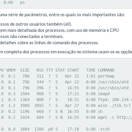
  0:00   ps
uma série de parâmetros, entre os quais os mais importantes são:
essos de outros usuários também (
all
).
agem mais detalhada dos processos, com uso de memória e CPU
ssos não conectados a terminais.
detalhes sobre as linhas de comando dos processos.
em completa dos processos em execução no sistema usam-se as opçõ
PU %MEM  SIZE   RSS TTY STAT START   TIME COMMAND

.0  0.1   780   312  ?  S   Apr 22   1:01 portmap

.0  0.1   796   344  ?  S   Apr 22   0:00 /usr/sbin/atd

.0  0.1   796   396  ?  S    16:55   0:00 /usr/sbin/atd

.0  0.3  1504   908  ?  S    17:21   0:00 imapd

.1  0.3  1364   808  ?  S    18:31   0:00 ftpd: 200.134.4
.0  1.2  3980  3092  ?  S   Apr 27   0:00 wish ./tik.tcl

.0  0.2  1196   660  ?  S N  16:55   0:00 sh

.0  0.2  1024   684  ?  S N  16:55   0:00 wget -c http:/
.0  0.4  1884  1200  p0 S    17:18   0:00 -tcsh
