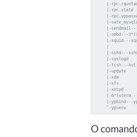
     |-rpc.rquotad

     |-rpc.statd

     |-rpc.yppasswdd

     |-safe_mysqld---mysqld---mysqld---mysqld

     |-sendmail---sendmail

     |-smbd---3*[smbd]

     |-squid---squid-+-5*[dnsserver]

     |               `-unlinkd

     |-sshd---sshd---tcsh---pstree

     |-syslogd

     |-tcsh---kvt---tcsh

     |-update

     |-xdm

     |-xfs

     |-xntpd

     |-6*[xterm---tcsh]

     |-ypbind---ypbind

     `-ypserv
O comando