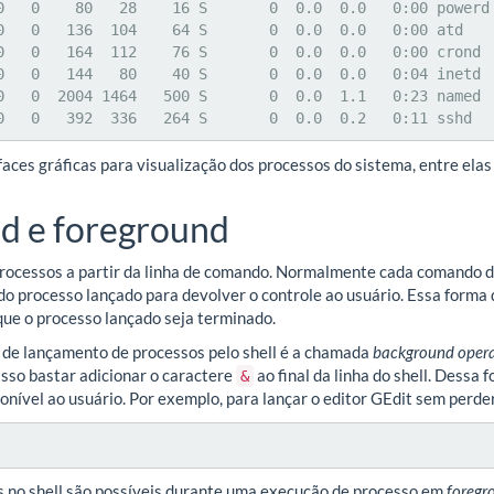
  0   0   392  336   264 S       0  0.0  0.2   0:11 sshd
faces gráficas para visualização dos processos do sistema, entre elas
d e foreground
processos a partir da linha de comando. Normalmente cada comando d
 do processo lançado para devolver o controle ao usuário. Essa form
 que o processo lançado seja terminado.
 de lançamento de processos pelo shell é a chamada
background oper
 isso bastar adicionar o caractere
ao final da linha do shell. Dessa
&
nível ao usuário. Por exemplo, para lançar o editor GEdit sem perder 
s no shell são possíveis durante uma execução de processo em
foregr