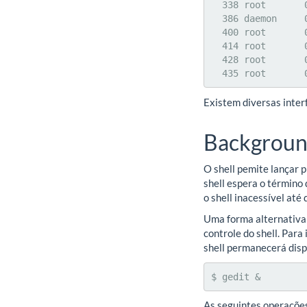
  338 root       0   0    80   28    16 S       0  0.0  0.0   0:00 powerd

  386 daemon     0   0   136  104    64 S       0  0.0  0.0   0:00 atd

  400 root       0   0   164  112    76 S       0  0.0  0.0   0:00 crond

  414 root       0   0   144   80    40 S       0  0.0  0.0   0:04 inetd

  428 root       0   0  2004 1464   500 S       0  0.0  1.1   0:23 named

  435 root     
Existem diversas inter
Backgroun
O shell pemite lançar 
shell espera o término
o shell inacessível até
Uma forma alternativa
controle do shell. Para
shell permanecerá dispo
$ gedit &
As seguintes operaçõe