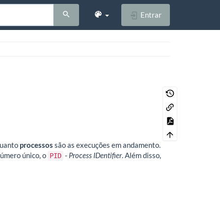
Entrar
quanto
processos
são as execuções em andamento.
úmero único, o
-
Process IDentifier
. Além disso,
PID