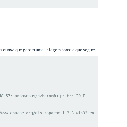
es
auxw
, que geram uma listagem como a que segue:
8.57: anonymous/gzbaron@ufpr.br: IDLE

/www.apache.org/dist/apache_1_3_6_win32.ex