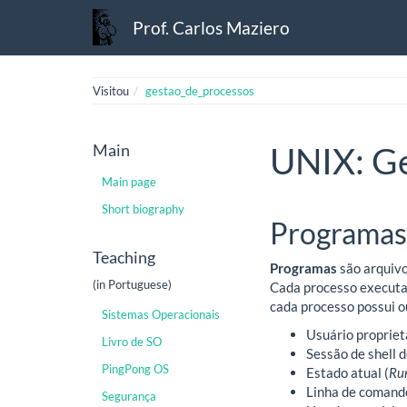
Prof. Carlos Maziero
Visitou
gestao_de_processos
Main
UNIX: Ge
Main page
Short biography
Programas
Teaching
Programas
são arquivo
(in Portuguese)
Cada processo executa
cada processo possui o
Sistemas Operacionais
Usuário propriet
Livro de SO
Sessão de shell d
PingPong OS
Estado atual (
Ru
Linha de comando
Segurança