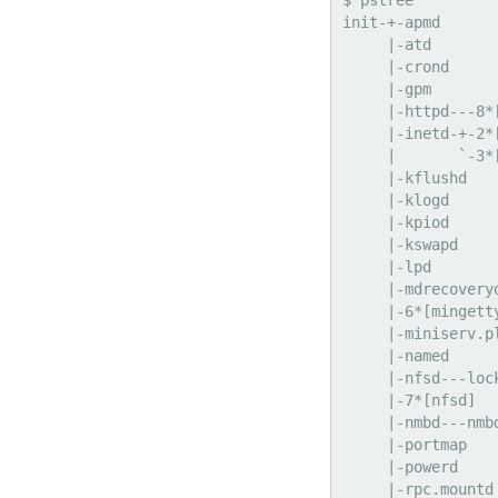
init-+-apmd

     |-atd

     |-crond

     |-gpm

     |-httpd---8*[httpd]

     |-inetd-+-2*[imapd]

     |       `-3*[in.ftpd]

     |-kflushd

     |-klogd

     |-kpiod

     |-kswapd

     |-lpd

     |-mdrecoveryd

     |-6*[mingetty]

     |-miniserv.pl

     |-named

     |-nfsd---lockd---rpciod

     |-7*[nfsd]

     |-nmbd---nmbd

     |-portmap

     |-powerd

     |-rpc.mountd
