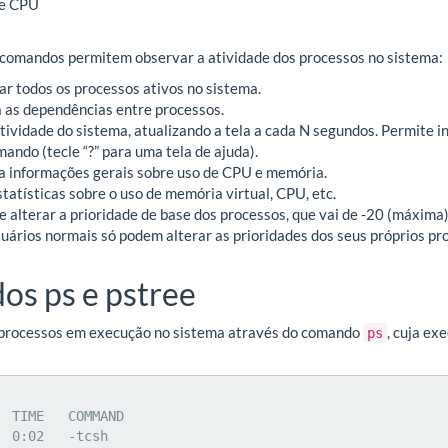
 e CPU
 comandos permitem observar a atividade dos processos no sistema:
tar todos os processos ativos no sistema.
 as dependências entre processos.
tividade do sistema, atualizando a tela a cada N segundos. Permite i
ando (tecle “?” para uma tela de ajuda).
a informações gerais sobre uso de CPU e memória.
statísticas sobre o uso de memória virtual, CPU, etc.
e alterar a prioridade de base dos processos, que vai de -20 (máxima
suários normais só podem alterar as prioridades dos seus próprios pr
s ps e pstree
 processos em execução no sistema através do comando
, cuja e
ps
 TIME   COMMAND

 0:02   -tcsh
