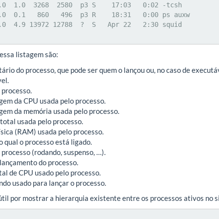
.0  1.0  3268  2580  p3 S    17:03   0:02 -tcsh

.0  0.1   860   496  p3 R    18:31   0:00 ps auxw

.0  4.9 13972 12788  ?  S   Apr 22   2:30 squid

essa listagem são:
etário do processo, que pode ser quem o lançou ou, no caso de executáv
el.
 processo.
gem da CPU usada pelo processo.
gem da memória usada pelo processo.
total usada pelo processo.
ísica (RAM) usada pelo processo.
o qual o processo está ligado.
o processo (rodando, suspenso, …).
 lançamento do processo.
tal de CPU usado pelo processo.
ndo usado para lançar o processo.
útil por mostrar a hierarquia existente entre os processos ativos no 