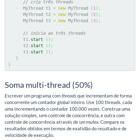
// cria três threads
      MyThread t1 
=
new
 MyThread 
(
1
)
;
      MyThread t2 
=
new
 MyThread 
(
2
)
;
      MyThread t3 
=
new
 MyThread 
(
3
)
;
// inicia as três threads
      t1.
start
(
)
;
      t2.
start
(
)
;
      t3.
start
(
)
;
}
}
Soma multi-thread (50%)
Escrever um programa com
threads
que incrementam de forma
concorrente um contador global inteiro. Use 100 threads, cada
uma incrementando o contador 100.000 vezes. Construa uma
solução simples, sem controle de concorrência, e outra com
controle de concorrência através de um
mutex
. Compare os
resultados obtidos em termos de exatidão do resultado e de
velocidade de execução.