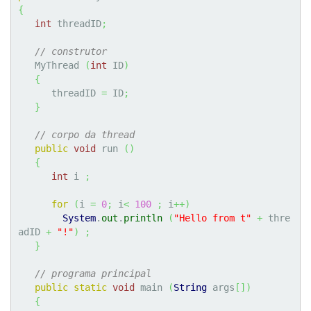
{
int
 threadID
;
// construtor
   MyThread 
(
int
 ID
)
{
      threadID 
=
 ID
;
}
// corpo da thread
public
void
 run 
(
)
{
int
 i 
;
for
(
i 
=
0
;
 i
<
100
;
 i
++
)
System
.
out
.
println
(
"Hello from t"
+
 thre
adID 
+
"!"
)
;
}
// programa principal
public
static
void
 main 
(
String
 args
[
]
)
{