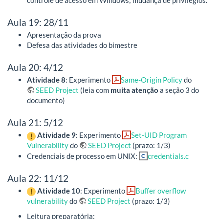
controle de acesso em Windows; mudança de privilégios.
Aula 19: 28/11
Apresentação da prova
Defesa das atividades do bimestre
Aula 20: 4/12
Atividade 8
: Experimento
Same-Origin Policy
do
SEED Project
(leia com
muita atenção
a seção 3 do
documento)
Aula 21: 5/12
Atividade 9
: Experimento
Set-UID Program
Vulnerability
do
SEED Project
(prazo: 1/3)
Credenciais de processo em UNIX:
credentials.c
Aula 22: 11/12
Atividade 10
: Experimento
Buffer overflow
vulnerability
do
SEED Project
(prazo: 1/3)
Leitura preparatória: