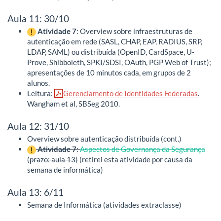
Aula 11: 30/10
Atividade 7
: Overview sobre infraestruturas de
autenticação em rede (SASL, CHAP, EAP, RADIUS, SRP,
LDAP, SAML) ou distribuída (OpenID, CardSpace, U-
Prove, Shibboleth, SPKI/SDSI, OAuth, PGP Web of Trust);
apresentações de 10 minutos cada, em grupos de 2
alunos.
Leitura:
Gerenciamento de Identidades Federadas
.
Wangham et al, SBSeg 2010.
Aula 12: 31/10
Overview sobre autenticação distribuída (cont.)
Atividade 7
:
Aspectos de Governança da Segurança
(prazo: aula 13)
(retirei esta atividade por causa da
semana de informática)
Aula 13: 6/11
Semana de Informática (atividades extraclasse)