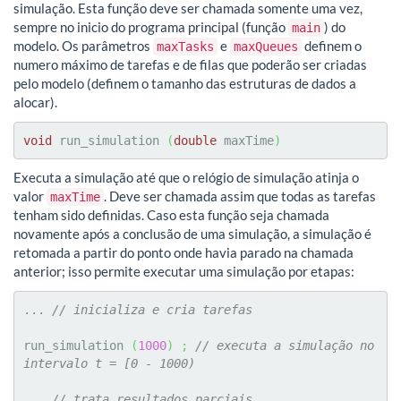
simulação. Esta função deve ser chamada somente uma vez,
sempre no inicio do programa principal (função
) do
main
modelo. Os parâmetros
e
definem o
maxTasks
maxQueues
numero máximo de tarefas e de filas que poderão ser criadas
pelo modelo (definem o tamanho das estruturas de dados a
alocar).
void
 run_simulation 
(
double
 maxTime
)
Executa a simulação até que o relógio de simulação atinja o
valor
. Deve ser chamada assim que todas as tarefas
maxTime
tenham sido definidas. Caso esta função seja chamada
novamente após a conclusão de uma simulação, a simulação é
retomada a partir do ponto onde havia parado na chamada
anterior; isso permite executar uma simulação por etapas:
... 
// inicializa e cria tarefas
run_simulation 
(
1000
)
;
// executa a simulação no 
intervalo t = [0 - 1000)
... 
// trata resultados parciais