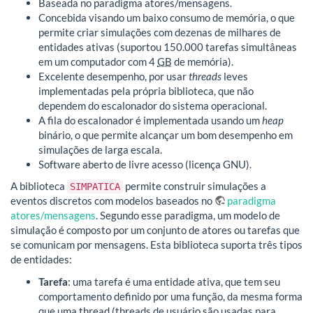
Baseada no paradigma atores/mensagens.
Concebida visando um baixo consumo de memória, o que
permite criar simulações com dezenas de milhares de
entidades ativas (suportou 150.000 tarefas simultâneas
em um computador com 4
GB
de memória).
Excelente desempenho, por usar
threads
leves
implementadas pela própria biblioteca, que não
dependem do escalonador do sistema operacional.
A fila do escalonador é implementada usando um
heap
binário, o que permite alcançar um bom desempenho em
simulações de larga escala.
Software aberto de livre acesso (licença GNU).
A biblioteca
permite construir simulações a
SIMPATICA
eventos discretos com modelos baseados no
paradigma
atores/mensagens
. Segundo esse paradigma, um modelo de
simulação é composto por um conjunto de atores ou tarefas que
se comunicam por mensagens. Esta biblioteca suporta três tipos
de entidades:
Tarefa
: uma tarefa é uma entidade ativa, que tem seu
comportamento definido por uma função, da mesma forma
que uma thread (threads de usuário são usadas para