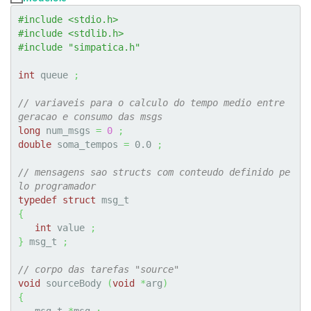
#include <stdio.h>
#include <stdlib.h>
#include "simpatica.h"
int
 queue 
;
// variaveis para o calculo do tempo medio entre 
geracao e consumo das msgs
long
 num_msgs 
=
0
;
double
 soma_tempos 
=
0.0
;
// mensagens sao structs com conteudo definido pe
lo programador
typedef
struct
{
int
 value 
;
}
 msg_t 
;
// corpo das tarefas "source"
void
 sourceBody 
(
void
*
arg
)
{
   msg_t 
*
msg 
;