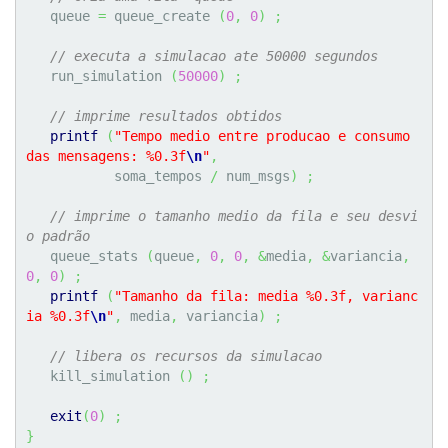
   queue 
=
 queue_create 
(
0
,
0
)
;
// executa a simulacao ate 50000 segundos
   run_simulation 
(
50000
)
;
// imprime resultados obtidos
printf
(
"Tempo medio entre producao e consumo 
das mensagens: %0.3f
\n
"
,
           soma_tempos 
/
 num_msgs
)
;
// imprime o tamanho medio da fila e seu desvi
o padrão
   queue_stats 
(
queue
,
0
,
0
,
&
media
,
&
variancia
,
0
,
0
)
;
printf
(
"Tamanho da fila: media %0.3f, varianc
ia %0.3f
\n
"
,
 media
,
 variancia
)
;
// libera os recursos da simulacao
   kill_simulation 
(
)
;
exit
(
0
)
;
}