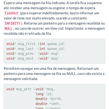
Espera uma mensagem na fila indicada. A tarefa fica suspensa
até receber uma mensagem ou esgotar o tempo de espera
(para esperar indefinidamente, basta informar um
timeOut
valor de time-out muito elevado, usando a constante
). Retorna um ponteiro para a mensagem recebida ou
INFINITY
, no caso de ocorrer um
time-out
. Importante: a mensagem
NULL
recebida não é retirada da fila.
void
*
 msg_first 
(
int
 queue_id
)
void
*
 msg_last  
(
int
 queue_id
)
void
*
 msg_prev  
(
void
*
 msg
)
void
*
 msg_next  
(
void
*
 msg
)
Permitem navegar em uma fila de mensagens. Retornam um
ponteiro para uma mensagem na fila ou NULL, caso não exista a
mensagem solicitada.
void
 msg_attr 
(
void
*
msg
,
long
*
id
,
double
*
birth
,
double
*
sent
,
long
*
creator
,