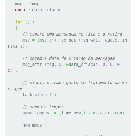
   msg_t 
*
msg 
;
double
 data_criacao 
;
for
(
;;
)
{
// espera uma mensagem na fila e a retira
      msg 
=
(
msg_t
*
)
 msg_get 
(
msg_wait 
(
queue
,
 IN
FINITY
)
)
;
// obtem a data de criacao da mensagem
      msg_attr 
(
msg
,
0
,
&
data_criacao
,
0
,
0
,
0
,
0
)
;
// simula o tempo gasto no tratamento da me
nsagem
      task_sleep 
(
1
)
;
// acumula tempos
      soma_tempos 
+=
(
time_now
(
)
-
 data_criacao
)
;
      num_msgs 
++
;