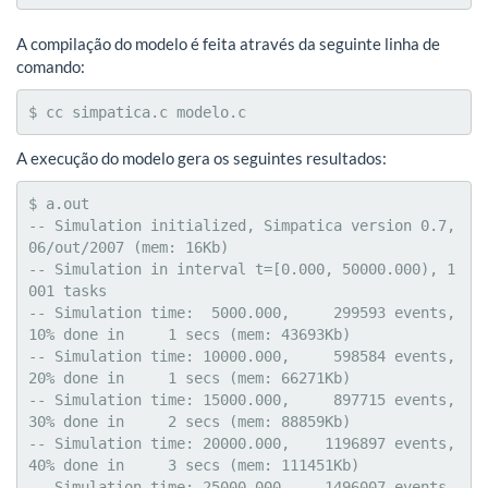
A compilação do modelo é feita através da seguinte linha de
comando:
$ cc simpatica.c modelo.c
A execução do modelo gera os seguintes resultados:
$ a.out

-- Simulation initialized, Simpatica version 0.7, 
06/out/2007 (mem: 16Kb)

-- Simulation in interval t=[0.000, 50000.000), 1
001 tasks

-- Simulation time:  5000.000,     299593 events,  
10% done in     1 secs (mem: 43693Kb)

-- Simulation time: 10000.000,     598584 events,  
20% done in     1 secs (mem: 66271Kb)

-- Simulation time: 15000.000,     897715 events,  
30% done in     2 secs (mem: 88859Kb)

-- Simulation time: 20000.000,    1196897 events,  
40% done in     3 secs (mem: 111451Kb)

-- Simulation time: 25000.000,    1496007 events,  