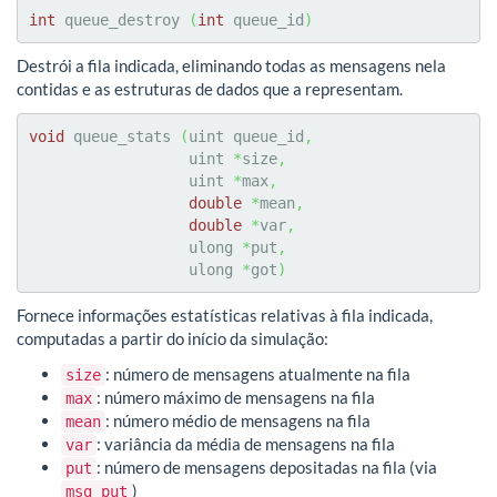
int
 queue_destroy 
(
int
 queue_id
)
Destrói a fila indicada, eliminando todas as mensagens nela
contidas e as estruturas de dados que a representam.
void
 queue_stats 
(
uint queue_id
,
                  uint 
*
size
,
                  uint 
*
max
,
double
*
mean
,
double
*
var
,
                  ulong 
*
put
,
                  ulong 
*
got
)
Fornece informações estatísticas relativas à fila indicada,
computadas a partir do início da simulação:
: número de mensagens atualmente na fila
size
: número máximo de mensagens na fila
max
: número médio de mensagens na fila
mean
: variância da média de mensagens na fila
var
: número de mensagens depositadas na fila (via
put
)
msg_put