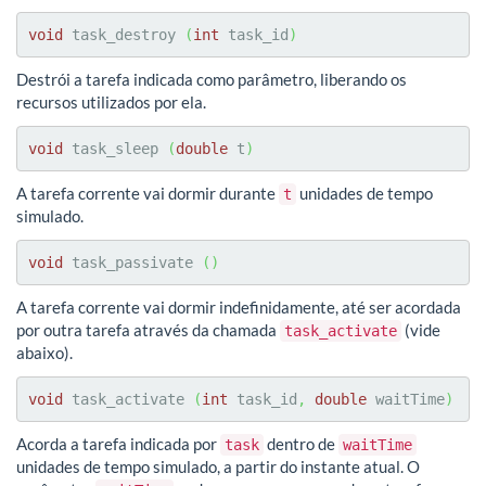
void
 task_destroy 
(
int
 task_id
)
Destrói a tarefa indicada como parâmetro, liberando os
recursos utilizados por ela.
void
 task_sleep 
(
double
 t
)
A tarefa corrente vai dormir durante
unidades de tempo
t
simulado.
void
 task_passivate 
(
)
A tarefa corrente vai dormir indefinidamente, até ser acordada
por outra tarefa através da chamada
(vide
task_activate
abaixo).
void
 task_activate 
(
int
 task_id
,
double
 waitTime
)
Acorda a tarefa indicada por
dentro de
task
waitTime
unidades de tempo simulado, a partir do instante atual. O