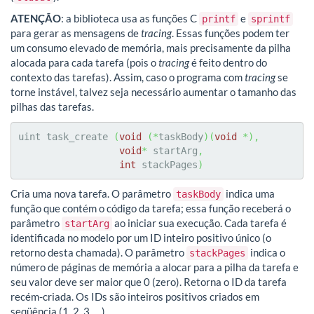
ATENÇÃO
: a biblioteca usa as funções C
e
printf
sprintf
para gerar as mensagens de
tracing
. Essas funções podem ter
um consumo elevado de memória, mais precisamente da pilha
alocada para cada tarefa (pois o
tracing
é feito dentro do
contexto das tarefas). Assim, caso o programa com
tracing
se
torne instável, talvez seja necessário aumentar o tamanho das
pilhas das tarefas.
uint task_create 
(
void
(
*
taskBody
)
(
void
*
)
,
void
*
 startArg
,
int
 stackPages
)
Cria uma nova tarefa. O parâmetro
indica uma
taskBody
função que contém o código da tarefa; essa função receberá o
parâmetro
ao iniciar sua execução. Cada tarefa é
startArg
identificada no modelo por um ID inteiro positivo único (o
retorno desta chamada). O parâmetro
indica o
stackPages
número de páginas de memória a alocar para a pilha da tarefa e
seu valor deve ser maior que 0 (zero). Retorna o ID da tarefa
recém-criada. Os IDs são inteiros positivos criados em
seqüência (1, 2, 3, …).