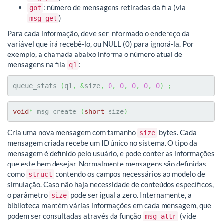
: número de mensagens retiradas da fila (via
got
)
msg_get
Para cada informação, deve ser informado o endereço da
variável que irá recebê-lo, ou NULL (0) para ignorá-la. Por
exemplo, a chamada abaixo informa o número atual de
mensagens na fila
:
q1
queue_stats 
(
q1
,
&
size
,
0
,
0
,
0
,
0
,
0
)
;
void
*
 msg_create 
(
short
 size
)
Cria uma nova mensagem com tamanho
bytes. Cada
size
mensagem criada recebe um ID único no sistema. O tipo da
mensagem é definido pelo usuário, e pode conter as informações
que este bem desejar. Normalmente mensagens são definidas
como
contendo os campos necessários ao modelo de
struct
simulação. Caso não haja necessidade de conteúdos específicos,
o parâmetro
pode ser igual a zero. Internamente, a
size
biblioteca mantém várias informações em cada mensagem, que
podem ser consultadas através da função
(vide
msg_attr