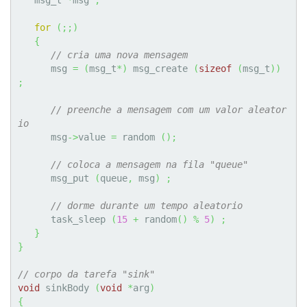
for
(
;;
)
{
// cria uma nova mensagem
      msg 
=
(
msg_t
*
)
 msg_create 
(
sizeof
(
msg_t
)
)
;
// preenche a mensagem com um valor aleator
io
      msg
->
value 
=
 random 
(
)
;
// coloca a mensagem na fila "queue"
      msg_put 
(
queue
,
 msg
)
;
// dorme durante um tempo aleatorio
      task_sleep 
(
15
+
 random
(
)
%
5
)
;
}
}
// corpo da tarefa "sink"
void
 sinkBody 
(
void
*
arg
)
{