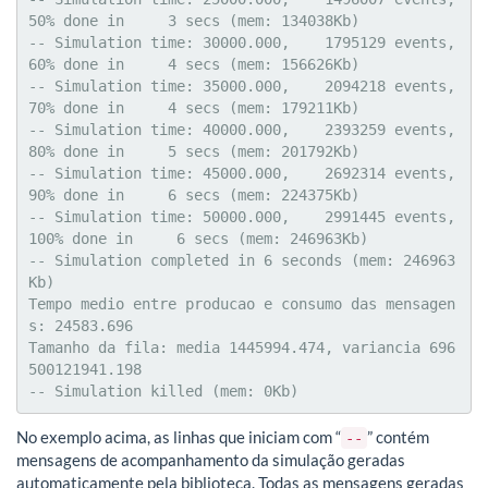
50% done in     3 secs (mem: 134038Kb)

-- Simulation time: 30000.000,    1795129 events,  
60% done in     4 secs (mem: 156626Kb)

-- Simulation time: 35000.000,    2094218 events,  
70% done in     4 secs (mem: 179211Kb)

-- Simulation time: 40000.000,    2393259 events,  
80% done in     5 secs (mem: 201792Kb)

-- Simulation time: 45000.000,    2692314 events,  
90% done in     6 secs (mem: 224375Kb)

-- Simulation time: 50000.000,    2991445 events, 
100% done in     6 secs (mem: 246963Kb)

-- Simulation completed in 6 seconds (mem: 246963
Kb)

Tempo medio entre producao e consumo das mensagen
s: 24583.696

Tamanho da fila: media 1445994.474, variancia 696
500121941.198

-- Simulation killed (mem: 0Kb)
No exemplo acima, as linhas que iniciam com “
” contém
--
mensagens de acompanhamento da simulação geradas
automaticamente pela biblioteca. Todas as mensagens geradas