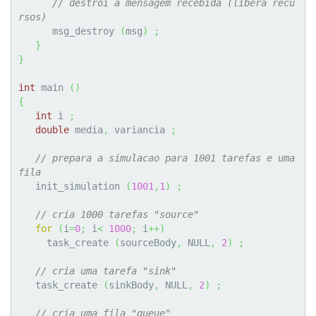
// destroi a mensagem recebida (libera recu
rsos)
      msg_destroy 
(
msg
)
;
}
}
int
 main 
(
)
{
int
 i 
;
double
 media
,
 variancia 
;
// prepara a simulacao para 1001 tarefas e uma 
fila  
   init_simulation 
(
1001
,
1
)
;
// cria 1000 tarefas "source"
for
(
i
=
0
;
 i
<
1000
;
 i
++
)
     task_create 
(
sourceBody
,
 NULL
,
2
)
;
// cria uma tarefa "sink"  
   task_create 
(
sinkBody
,
 NULL
,
2
)
;
// cria uma fila "queue"