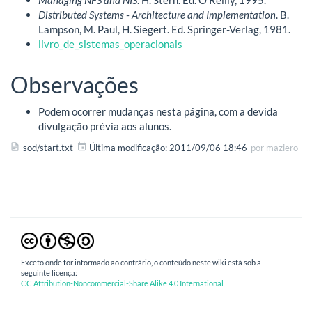
Managing NFS and NIS
. H. Stern. Ed. O'Reilly, 1995.
Distributed Systems - Architecture and Implementation
. B.
Lampson, M. Paul, H. Siegert. Ed. Springer-Verlag, 1981.
livro_de_sistemas_operacionais
Observações
Podem ocorrer mudanças nesta página, com a devida
divulgação prévia aos alunos.
sod/start.txt
Última modificação:
2011/09/06 18:46
por
maziero
Exceto onde for informado ao contrário, o conteúdo neste wiki está sob a
seguinte licença:
CC Attribution-Noncommercial-Share Alike 4.0 International