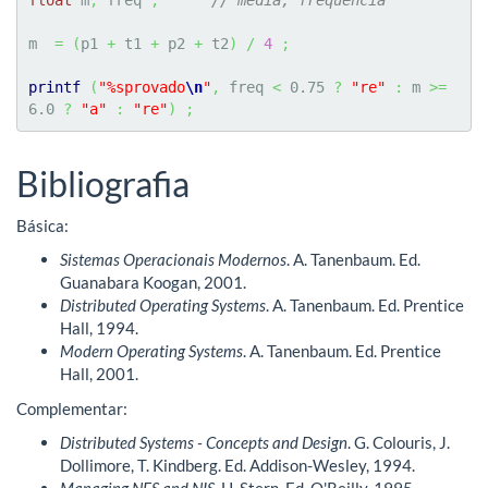
m  
=
(
p1 
+
 t1 
+
 p2 
+
 t2
)
/
4
;
printf
(
"%sprovado
\n
"
,
 freq 
<
0.75
?
"re"
:
 m 
>=
6.0
?
"a"
:
"re"
)
;
Bibliografia
Básica:
Sistemas Operacionais Modernos
. A. Tanenbaum. Ed.
Guanabara Koogan, 2001.
Distributed Operating Systems
. A. Tanenbaum. Ed. Prentice
Hall, 1994.
Modern Operating Systems
. A. Tanenbaum. Ed. Prentice
Hall, 2001.
Complementar:
Distributed Systems - Concepts and Design
. G. Colouris, J.
Dollimore, T. Kindberg. Ed. Addison-Wesley, 1994.