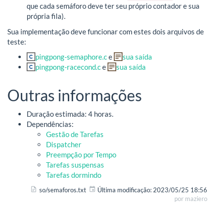
que cada semáforo deve ter seu próprio contador e sua
própria fila).
Sua implementação deve funcionar com estes dois arquivos de
teste:
pingpong-semaphore.c
e
sua saída
pingpong-racecond.c
e
sua saída
Outras informações
Duração estimada: 4 horas.
Dependências:
Gestão de Tarefas
Dispatcher
Preempção por Tempo
Tarefas suspensas
Tarefas dormindo
so/semaforos.txt
Última modificação:
2023/05/25 18:56
por
maziero