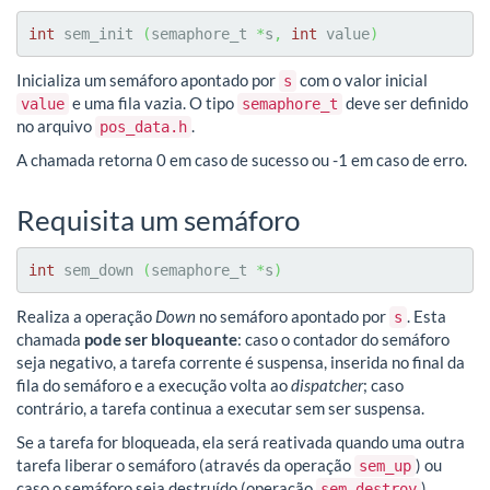
int
 sem_init 
(
semaphore_t 
*
s
,
int
 value
)
Inicializa um semáforo apontado por
com o valor inicial
s
e uma fila vazia. O tipo
deve ser definido
value
semaphore_t
no arquivo
.
pos_data.h
A chamada retorna 0 em caso de sucesso ou -1 em caso de erro.
Requisita um semáforo
int
 sem_down 
(
semaphore_t 
*
s
)
Realiza a operação
Down
no semáforo apontado por
. Esta
s
chamada
pode ser bloqueante
: caso o contador do semáforo
seja negativo, a tarefa corrente é suspensa, inserida no final da
fila do semáforo e a execução volta ao
dispatcher
; caso
contrário, a tarefa continua a executar sem ser suspensa.
Se a tarefa for bloqueada, ela será reativada quando uma outra
tarefa liberar o semáforo (através da operação
) ou
sem_up
caso o semáforo seja destruído (operação
).
sem_destroy