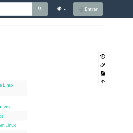
Entrar
e Linux
uivos
os
em Linux