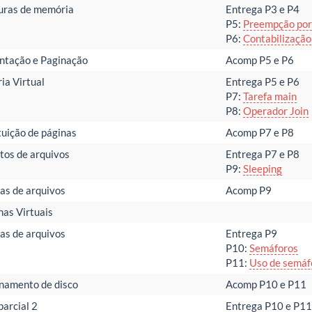
uras de memória
Entrega P3 e P4
P5:
Preempção por
P6:
Contabilização
tação e Paginação
Acomp P5 e P6
a Virtual
Entrega P5 e P6
P7:
Tarefa main
P8:
Operador Join
tuição de páginas
Acomp P7 e P8
tos de arquivos
Entrega P7 e P8
P9:
Sleeping
as de arquivos
Acomp P9
as Virtuais
as de arquivos
Entrega P9
P10:
Semáforos
P11:
Uso de semáf
namento de disco
Acomp P10 e P11
parcial 2
Entrega P10 e P11