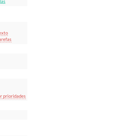
las
exto
arefas
r prioridades