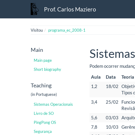
Prof. Carlos Maziero
Visitou
programa_ec_2008-1
Main
Sistemas
Main page
Podem ocorrer mudança
Short biography
Aula
Data
Teoria
Teaching
1,2
18/02
Objeti
Tipos 
(in Portuguese)
3,4
25/02
Funcio
Sistemas Operacionais
Revisã
Livro de SO
5,6
03/03
Arquit
PingPong OS
7,8
10/03
Gerênc
Segurança