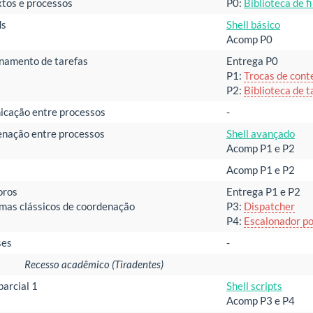
tos e processos
P0:
Biblioteca de fi
ds
Shell básico
Acomp P0
namento de tarefas
Entrega P0
P1:
Trocas de cont
P2:
Biblioteca de t
cação entre processos
-
nação entre processos
Shell avançado
Acomp P1 e P2
Acomp P1 e P2
oros
Entrega P1 e P2
mas clássicos de coordenação
P3:
Dispatcher
P4:
Escalonador po
ses
-
Recesso acadêmico (Tiradentes)
parcial 1
Shell scripts
Acomp P3 e P4