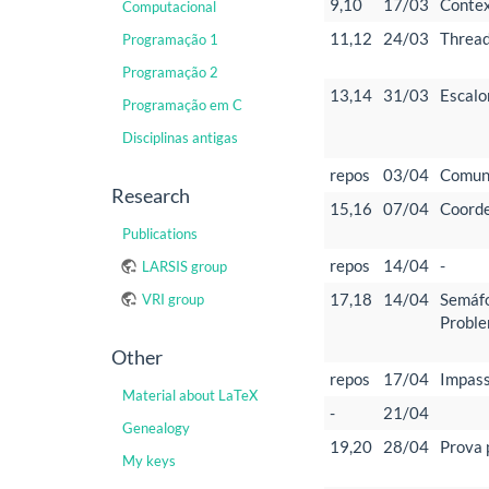
9,10
17/03
Contex
Computacional
11,12
24/03
Threa
Programação 1
Programação 2
13,14
31/03
Escalo
Programação em C
Disciplinas antigas
repos
03/04
Comuni
Research
15,16
07/04
Coorde
Publications
repos
14/04
-
LARSIS group
17,18
14/04
Semáf
VRI group
Proble
Other
repos
17/04
Impas
Material about LaTeX
-
21/04
Genealogy
19,20
28/04
Prova 
My keys