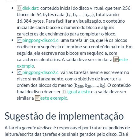
disk.dat
: conteúdo inicial do disco virtual, que tem 256
blocos de 64 bytes cada (b
, b
, …, b
), totalizando
0
1
255
16.384 bytes. Para facilitar a visualização, o conteúdo
inicial de cada bloco é o número do bloco e alguns
caracteres de enchimento para completar o bloco.
pingpong-disco1.c
: uma tarefa única, que lê os blocos
do disco em sequência e imprime seu conteúdo na tela. Em
seguida, ela escreve nos blocos em sequência, com
caracteres aleatórios. A saída deve ser similar a
este
exemplo
.
pingpong-disco2.c
: várias tarefas leem e escrevem no
disco simultaneamente, com o objetivo de inverter a
ordem dos blocos do mesmo (b
, b
, …, b
). O conteúdo
255
254
0
final do disco deve ser
igual a este
e a saída deve ser
similar a
este exemplo
.
Sugestão de implementação
A tarefa
gerente de disco
é responsável por tratar os pedidos de
leitura/escrita das tarefas e os sinais gerados pelo disco. Ela é