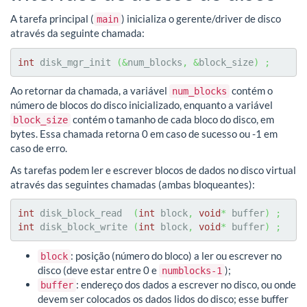
A tarefa principal (
) inicializa o gerente/driver de disco
main
através da seguinte chamada:
int
 disk_mgr_init 
(
&
num_blocks
,
&
block_size
)
;
Ao retornar da chamada, a variável
contém o
num_blocks
número de blocos do disco inicializado, enquanto a variável
contém o tamanho de cada bloco do disco, em
block_size
bytes. Essa chamada retorna 0 em caso de sucesso ou -1 em
caso de erro.
As tarefas podem ler e escrever blocos de dados no disco virtual
através das seguintes chamadas (ambas bloqueantes):
int
 disk_block_read  
(
int
 block
,
void
*
 buffer
)
;
int
 disk_block_write 
(
int
 block
,
void
*
 buffer
)
;
: posição (número do bloco) a ler ou escrever no
block
disco (deve estar entre 0 e
);
numblocks-1
: endereço dos dados a escrever no disco, ou onde
buffer
devem ser colocados os dados lidos do disco; esse buffer