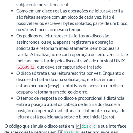
subjacente no sistema real.
Como em um disco real, as operações de leitura/escrita
são feitas sempre com um bloco de cada vez. Não é
possível ler ou escrever bytes isolados, parte de um bloco,
ou vários blocos ao mesmo tempo.
Os pedidos de leitura/escrita feitos ao disco são
assíncronos, ou seja, apenas registram a operação
solicitada e retornam imediatamente, sem bloquear a
tarefa. A finalização de cada operação de leitura/escrita é
indicada mais tarde pelo disco através de um sinal UNIX
, que deve ser capturado e tratado.
SIGUSR1
O disco só trata uma leitura/escrita por vez. Enquanto o
disco está tratando uma solicitação, ele fica em um
estado ocupado (
busy
); tentativas de acesso a um disco
ocupado retornam um código de erro.
O tempo de resposta do disco é proporcional à distância
entre a posição atual da cabeça de leitura do disco e a
posição da operação solicitada. Inicialmente a cabeça de
leitura está posicionada sobre o bloco inicial (zero).
O código que simula o disco está em
e sua interface
disk.c
de acesso está definida em
; estes arquivos
não
disk.h