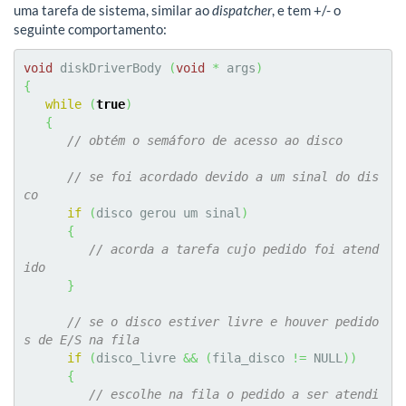
uma tarefa de sistema, similar ao
dispatcher
, e tem +/- o
seguinte comportamento:
void
 diskDriverBody 
(
void
*
 args
)
{
while
(
true
)
{
// obtém o semáforo de acesso ao disco
// se foi acordado devido a um sinal do dis
co
if
(
disco gerou um sinal
)
{
// acorda a tarefa cujo pedido foi atend
ido
}
// se o disco estiver livre e houver pedido
s de E/S na fila
if
(
disco_livre 
&&
(
fila_disco 
!=
 NULL
)
)
{
// escolhe na fila o pedido a ser atendi