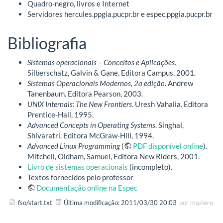
Quadro-negro, livros e Internet
Servidores hercules.ppgia.pucpr.br e espec.ppgia.pucpr.br
Bibliografia
Sistemas operacionais – Conceitos e Aplicações
.
Silberschatz, Galvin & Gane. Editora Campus, 2001.
Sistemas Operacionais Modernos, 2a edição
. Andrew
Tanenbaum. Editora Pearson, 2003.
UNIX Internals: The New Frontiers
. Uresh Vahalia. Editora
Prentice-Hall, 1995.
Advanced Concepts in Operating Systems
. Singhal,
Shivaratri. Editora McGraw-Hill, 1994.
Advanced Linux Programming
(
PDF disponível online
).
Mitchell, Oldham, Samuel, Editora New Riders, 2001.
Livro de sistemas operacionais
(incompleto).
Textos fornecidos pelo professor
Documentação online na Espec
fso/start.txt
Última modificação:
2011/03/30 20:03
por
maziero