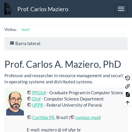
Prof. Carlos Maziero
Visitou
start
Barra lateral
Prof. Carlos A. Maziero, PhD
Professor and researcher in resource management and security
in operating systems and distributed systems.
PPGInf
- Graduate Program in Computer Science
DInf
- Computer Science Department
UFPR
- Federal University of Paraná
Curitiba PR
, Brazil (
campus map
)
E-mail: maziero @ inf ufpr br