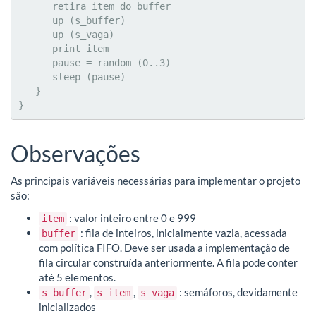
      retira item do buffer

      up (s_buffer)

      up (s_vaga)

      print item

      pause = random (0..3)

      sleep (pause)

   }

}
Observações
As principais variáveis necessárias para implementar o projeto
são:
: valor inteiro entre 0 e 999
item
: fila de inteiros, inicialmente vazia, acessada
buffer
com política FIFO. Deve ser usada a implementação de
fila circular construída anteriormente. A fila pode conter
até 5 elementos.
,
,
: semáforos, devidamente
s_buffer
s_item
s_vaga
inicializados