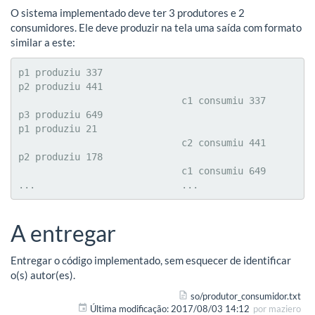
O sistema implementado deve ter 3 produtores e 2
consumidores. Ele deve produzir na tela uma saída com formato
similar a este:
p1 produziu 337

p2 produziu 441

                             c1 consumiu 337

p3 produziu 649

p1 produziu 21

                             c2 consumiu 441

p2 produziu 178

                             c1 consumiu 649

...                          ...
A entregar
Entregar o código implementado, sem esquecer de identificar
o(s) autor(es).
so/produtor_consumidor.txt
Última modificação:
2017/08/03 14:12
por
maziero