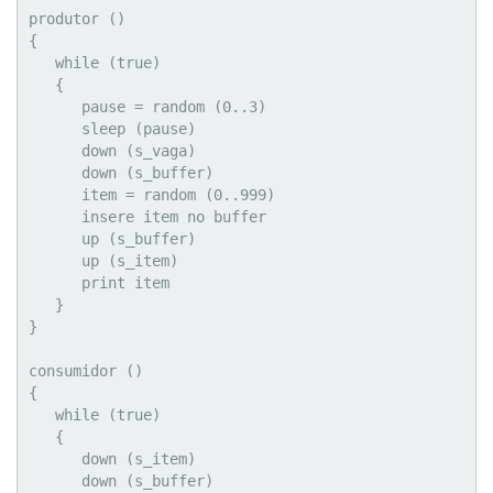
produtor ()

{

   while (true)

   {

      pause = random (0..3)

      sleep (pause)

      down (s_vaga)

      down (s_buffer)

      item = random (0..999)

      insere item no buffer

      up (s_buffer)

      up (s_item)

      print item

   }

}

consumidor ()

{

   while (true)

   {

      down (s_item)

      down (s_buffer)
