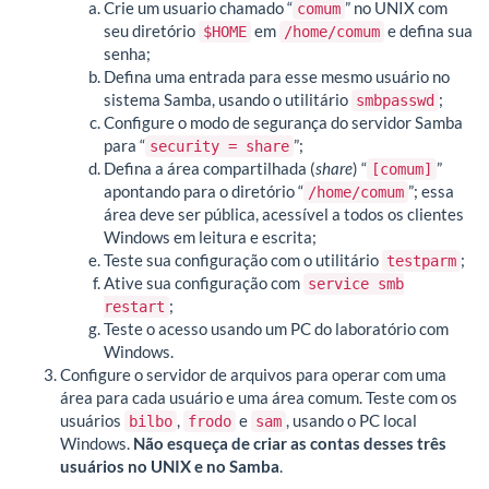
Crie um usuario chamado “
” no UNIX com
comum
seu diretório
em
e defina sua
$HOME
/home/comum
senha;
Defina uma entrada para esse mesmo usuário no
sistema Samba, usando o utilitário
;
smbpasswd
Configure o modo de segurança do servidor Samba
para “
”;
security = share
Defina a área compartilhada (
share
) “
”
[comum]
apontando para o diretório “
”; essa
/home/comum
área deve ser pública, acessível a todos os clientes
Windows em leitura e escrita;
Teste sua configuração com o utilitário
;
testparm
Ative sua configuração com
service smb
;
restart
Teste o acesso usando um PC do laboratório com
Windows.
Configure o servidor de arquivos para operar com uma
área para cada usuário e uma área comum. Teste com os
usuários
,
e
, usando o PC local
bilbo
frodo
sam
Windows.
Não esqueça de criar as contas desses três
usuários no UNIX e no Samba
.