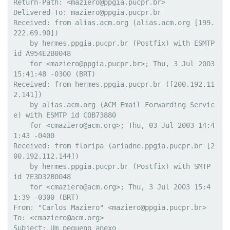
Return-Path: <maziero@ppgia.pucpr.br>

Delivered-To: maziero@ppgia.pucpr.br

Received: from alias.acm.org (alias.acm.org [199.
222.69.90])

    by hermes.ppgia.pucpr.br (Postfix) with ESMTP 
id A954E2B0048

    for <maziero@ppgia.pucpr.br>; Thu, 3 Jul 2003 
15:41:48 -0300 (BRT)

Received: from hermes.ppgia.pucpr.br ([200.192.11
2.141])

    by alias.acm.org (ACM Email Forwarding Servic
e) with ESMTP id COB73880

    for <cmaziero@acm.org>; Thu, 03 Jul 2003 14:4
1:43 -0400

Received: from floripa (ariadne.ppgia.pucpr.br [2
00.192.112.144])

    by hermes.ppgia.pucpr.br (Postfix) with SMTP 
id 7E3D32B0048

    for <cmaziero@acm.org>; Thu, 3 Jul 2003 15:4
1:39 -0300 (BRT)

From: "Carlos Maziero" <maziero@ppgia.pucpr.br>

To: <cmaziero@acm.org>

Subject: Um pequeno anexo
