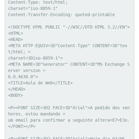
Content-Type: text/html;

charset="iso-8859-1"

Content-Transfer-Encoding: quoted-printable

<!DOCTYPE HTML PUBLIC "-//W3C//DTD HTML 3.2//EN">

<HTML>

<HEAD>

<META HTTP-EQUIV=3D"Content-Type" CONTENT=3D"tex
t/html; =

charset=3Diso-8859-1">

<META NAME=3D"Generator" CONTENT=3D"MS Exchange S
erver version =

6.0.4630.0">

<TITLE>Aula de Web</TITLE>

</HEAD>

<BODY>

<P><FONT SIZE=3D2 FACE=3D"Arial">A pedido dos sen
hores, estou mandando =

um email para confirmar a seguinte altera=E7=E3o.
</FONT></P>

<P><FONT SIZE=3D2 FACE=3D"Arial">Hoje dia 03/06 