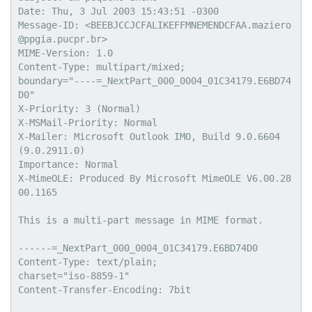
Date: Thu, 3 Jul 2003 15:43:51 -0300

Message-ID: <BEEBJCCJCFALIKEFFMNEMENDCFAA.maziero
@ppgia.pucpr.br>

MIME-Version: 1.0

Content-Type: multipart/mixed;

boundary="----=_NextPart_000_0004_01C34179.E6BD74
D0"

X-Priority: 3 (Normal)

X-MSMail-Priority: Normal

X-Mailer: Microsoft Outlook IMO, Build 9.0.6604 
(9.0.2911.0)

Importance: Normal

X-MimeOLE: Produced By Microsoft MimeOLE V6.00.28
00.1165

This is a multi-part message in MIME format.

------=_NextPart_000_0004_01C34179.E6BD74D0

Content-Type: text/plain;

charset="iso-8859-1"

Content-Transfer-Encoding: 7bit
