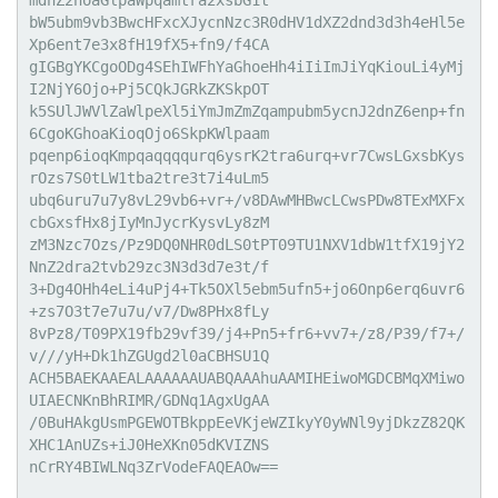
mdnZ2hoaGlpaWpqamtra2xsbG1t

bW5ubm9vb3BwcHFxcXJycnNzc3R0dHV1dXZ2dnd3d3h4eHl5e
Xp6ent7e3x8fH19fX5+fn9/f4CA

gIGBgYKCgoODg4SEhIWFhYaGhoeHh4iIiImJiYqKiouLi4yMj
I2NjY6Ojo+Pj5CQkJGRkZKSkpOT

k5SUlJWVlZaWlpeXl5iYmJmZmZqampubm5ycnJ2dnZ6enp+fn
6CgoKGhoaKioqOjo6SkpKWlpaam

pqenp6ioqKmpqaqqqqurq6ysrK2tra6urq+vr7CwsLGxsbKys
rOzs7S0tLW1tba2tre3t7i4uLm5

ubq6uru7u7y8vL29vb6+vr+/v8DAwMHBwcLCwsPDw8TExMXFx
cbGxsfHx8jIyMnJycrKysvLy8zM

zM3Nzc7Ozs/Pz9DQ0NHR0dLS0tPT09TU1NXV1dbW1tfX19jY2
NnZ2dra2tvb29zc3N3d3d7e3t/f

3+Dg4OHh4eLi4uPj4+Tk5OXl5ebm5ufn5+jo6Onp6erq6uvr6
+zs7O3t7e7u7u/v7/Dw8PHx8fLy

8vPz8/T09PX19fb29vf39/j4+Pn5+fr6+vv7+/z8/P39/f7+/
v///yH+Dk1hZGUgd2l0aCBHSU1Q

ACH5BAEKAAEALAAAAAAUABQAAAhuAAMIHEiwoMGDCBMqXMiwo
UIAECNKnBhRIMR/GDNq1AgxUgAA

/0BuHAkgUsmPGEWOTBkppEeVKjeWZIkyY0yWNl9yjDkzZ82QK
XHC1AnUZs+iJ0HeXKn05dKVIZNS

nCrRY4BIWLNq3ZrVodeFAQEAOw==
