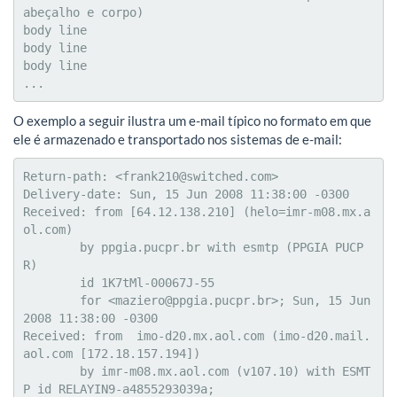
abeçalho e corpo)

body line

body line

body line

...
O exemplo a seguir ilustra um e-mail típico no formato em que
ele é armazenado e transportado nos sistemas de e-mail:
Return-path: <frank210@switched.com>

Delivery-date: Sun, 15 Jun 2008 11:38:00 -0300

Received: from [64.12.138.210] (helo=imr-m08.mx.a
ol.com)

	by ppgia.pucpr.br with esmtp (PPGIA PUCP
R)

	id 1K7tMl-00067J-55

	for <maziero@ppgia.pucpr.br>; Sun, 15 Jun 
2008 11:38:00 -0300

Received: from  imo-d20.mx.aol.com (imo-d20.mail.
aol.com [172.18.157.194])

	by imr-m08.mx.aol.com (v107.10) with ESMT
P id RELAYIN9-a4855293039a; 
