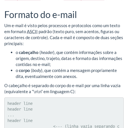
Formato do e-mail
Um e-mail é visto pelos processos e protocolos como um texto
em formato
ASCII
padrão (texto puro, sem acentos, figuras ou
caracteres de controle). Cada e-mail é composto de duas seções
principais:
o
cabeçalho
(
header
), que contém informações sobre a
origem, destino, trajeto, datas e formato das informações
contidas no e-mail;
o
corpo
(
body
), que contém a mensagem propriamente
dita, eventualmente com anexos.
O cabeçalho é separado do corpo do e-mail por uma linha vazia
(equivalente a “\n\n” em linguagem C):
header line

header line

...

header line

                    <--- (linha vazia separando c