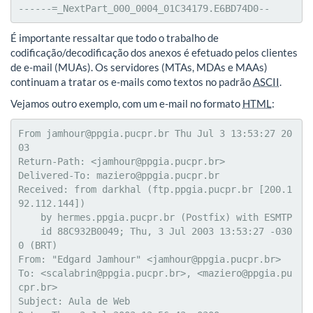
------=_NextPart_000_0004_01C34179.E6BD74D0--
É importante ressaltar que todo o trabalho de
codificação/decodificação dos anexos é efetuado pelos clientes
de e-mail (MUAs). Os servidores (MTAs, MDAs e MAAs)
continuam a tratar os e-mails como textos no padrão
ASCII
.
Vejamos outro exemplo, com um e-mail no formato
HTML
:
From jamhour@ppgia.pucpr.br Thu Jul 3 13:53:27 20
03

Return-Path: <jamhour@ppgia.pucpr.br>

Delivered-To: maziero@ppgia.pucpr.br

Received: from darkhal (ftp.ppgia.pucpr.br [200.1
92.112.144])

    by hermes.ppgia.pucpr.br (Postfix) with ESMTP

    id 88C932B0049; Thu, 3 Jul 2003 13:53:27 -030
0 (BRT)

From: "Edgard Jamhour" <jamhour@ppgia.pucpr.br>

To: <scalabrin@ppgia.pucpr.br>, <maziero@ppgia.pu
cpr.br>

Subject: Aula de Web
