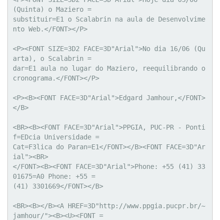
(Quinta) o Maziero =

substituir=E1 o Scalabrin na aula de Desenvolvime
nto Web.</FONT></P>

<P><FONT SIZE=3D2 FACE=3D"Arial">No dia 16/06 (Qu
arta), o Scalabrin =

dar=E1 aula no lugar do Maziero, reequilibrando o 
cronograma.</FONT></P>

<P><B><FONT FACE=3D"Arial">Edgard Jamhour,</FONT>
</B>

<BR><B><FONT FACE=3D"Arial">PPGIA, PUC-PR - Ponti
f=EDcia Universidade =

Cat=F3lica do Paran=E1</FONT></B><FONT FACE=3D"Ar
ial"><BR>

</FONT><B><FONT FACE=3D"Arial">Phone: +55 (41) 33
01675=A0 Phone: +55 =

(41) 3301669</FONT></B>

<BR><B></B><A HREF=3D"http://www.ppgia.pucpr.br/~
jamhour/"><B><U><FONT =
