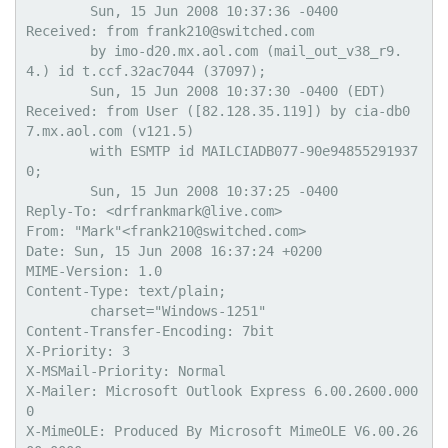
	Sun, 15 Jun 2008 10:37:36 -0400

Received: from frank210@switched.com

	by imo-d20.mx.aol.com (mail_out_v38_r9.
4.) id t.ccf.32ac7044 (37097);

	Sun, 15 Jun 2008 10:37:30 -0400 (EDT)

Received: from User ([82.128.35.119]) by cia-db0
7.mx.aol.com (v121.5)

	with ESMTP id MAILCIADB077-90e94855291937
0;

	Sun, 15 Jun 2008 10:37:25 -0400

Reply-To: <drfrankmark@live.com>

From: "Mark"<frank210@switched.com>

Date: Sun, 15 Jun 2008 16:37:24 +0200

MIME-Version: 1.0

Content-Type: text/plain;

	charset="Windows-1251"

Content-Transfer-Encoding: 7bit

X-Priority: 3

X-MSMail-Priority: Normal

X-Mailer: Microsoft Outlook Express 6.00.2600.000
0

X-MimeOLE: Produced By Microsoft MimeOLE V6.00.26