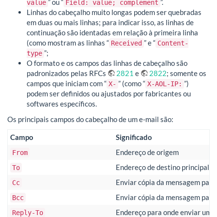
” ou “
”.
value
Field: value; complement
Linhas do cabeçalho muito longas podem ser quebradas
em duas ou mais linhas; para indicar isso, as linhas de
continuação são identadas em relação à primeira linha
(como mostram as linhas “
” e “
Received
Content-
”;
type
O formato e os campos das linhas de cabeçalho são
padronizados pelas RFCs
2821
e
2822
; somente os
campos que iniciam com “
” (como “
”)
X-
X-AOL-IP:
podem ser definidos ou ajustados por fabricantes ou
softwares específicos.
Os principais campos do cabeçalho de um e-mail são:
Campo
Significado
Endereço de origem
From
Endereço de destino principal
To
Enviar cópia da mensagem para 
Cc
Enviar cópia da mensagem para 
Bcc
Endereço para onde enviar uma
Reply-To