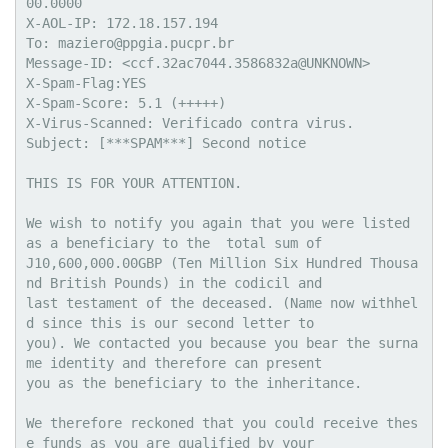
00.0000

X-AOL-IP: 172.18.157.194

To: maziero@ppgia.pucpr.br

Message-ID: <ccf.32ac7044.3586832a@UNKNOWN>

X-Spam-Flag:YES

X-Spam-Score: 5.1 (+++++)

X-Virus-Scanned: Verificado contra virus.

Subject: [***SPAM***] Second notice

THIS IS FOR YOUR ATTENTION. 

We wish to notify you again that you were listed 
as a beneficiary to the  total sum of

Ј10,600,000.00GBP (Ten Million Six Hundred Thousa
nd British Pounds) in the codicil and

last testament of the deceased. (Name now withhel
d since this is our second letter to

you). We contacted you because you bear the surna
me identity and therefore can present

you as the beneficiary to the inheritance. 

We therefore reckoned that you could receive thes
e funds as you are qualified by your
