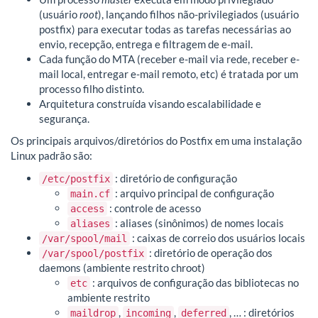
(usuário
root
), lançando filhos não-privilegiados (usuário
postfix) para executar todas as tarefas necessárias ao
envio, recepção, entrega e filtragem de e-mail.
Cada função do MTA (receber e-mail via rede, receber e-
mail local, entregar e-mail remoto, etc) é tratada por um
processo filho distinto.
Arquitetura construída visando escalabilidade e
segurança.
Os principais arquivos/diretórios do Postfix em uma instalação
Linux padrão são:
: diretório de configuração
/etc/postfix
: arquivo principal de configuração
main.cf
: controle de acesso
access
: aliases (sinônimos) de nomes locais
aliases
: caixas de correio dos usuários locais
/var/spool/mail
: diretório de operação dos
/var/spool/postfix
daemons (ambiente restrito chroot)
: arquivos de configuração das bibliotecas no
etc
ambiente restrito
,
,
, … : diretórios
maildrop
incoming
deferred