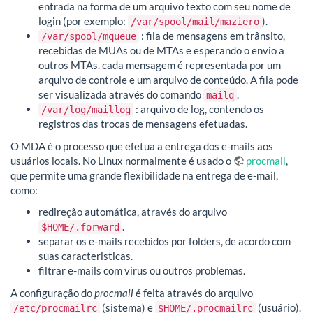
entrada na forma de um arquivo texto com seu nome de
login (por exemplo:
).
/var/spool/mail/maziero
: fila de mensagens em trânsito,
/var/spool/mqueue
recebidas de MUAs ou de MTAs e esperando o envio a
outros MTAs. cada mensagem é representada por um
arquivo de controle e um arquivo de conteúdo. A fila pode
ser visualizada através do comando
.
mailq
: arquivo de log, contendo os
/var/log/maillog
registros das trocas de mensagens efetuadas.
O MDA é o processo que efetua a entrega dos e-mails aos
usuários locais. No Linux normalmente é usado o
procmail
,
que permite uma grande flexibilidade na entrega de e-mail,
como:
redireção automática, através do arquivo
.
$HOME/.forward
separar os e-mails recebidos por folders, de acordo com
suas caracteristicas.
filtrar e-mails com virus ou outros problemas.
A configuração do
procmail
é feita através do arquivo
(sistema) e
(usuário).
/etc/procmailrc
$HOME/.procmailrc