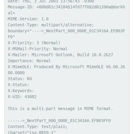
Date: Thu, 3 Jul 2003 13:56:43 -0300

Message-ID: <000d01c34184$14fd77f0$2d01200a@darkh
al>

MIME-Version: 1.0

Content-Type: multipart/alternative;

boundary="----=_NextPart_000_000E_01C3416A.EFB03F
F0"

X-Priority: 3 (Normal)

X-MSMail-Priority: Normal

X-Mailer: Microsoft Outlook, Build 10.0.2627

Importance: Normal

X-MimeOLE: Produced By Microsoft MimeOLE V6.00.26
00.0000

Status: RO

X-Status: 

X-Keywords: 

X-UID: 43082

This is a multi-part message in MIME format.

------=_NextPart_000_000E_01C3416A.EFB03FF0

Content-Type: text/plain;

charset="iso-8859-1"
