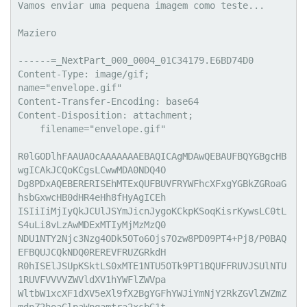
Vamos enviar uma pequena imagem como teste...

Maziero

------=_NextPart_000_0004_01C34179.E6BD74D0

Content-Type: image/gif;

name="envelope.gif"

Content-Transfer-Encoding: base64

Content-Disposition: attachment;

    filename="envelope.gif"

R0lGODlhFAAUAOcAAAAAAAEBAQICAgMDAwQEBAUFBQYGBgcHB
wgICAkJCQoKCgsLCwwMDA0NDQ4O

Dg8PDxAQEBERERISEhMTExQUFBUVFRYWFhcXFxgYGBkZGRoaG
hsbGxwcHB0dHR4eHh8fHyAgICEh

ISIiIiMjIyQkJCUlJSYmJicnJygoKCkpKSoqKisrKywsLC0tL
S4uLi8vLzAwMDExMTIyMjMzMzQ0

NDU1NTY2Njc3Nzg4ODk5OTo6Ojs7Ozw8PD09PT4+Pj8/P0BAQ
EFBQUJCQkNDQ0REREVFRUZGRkdH

R0hISElJSUpKSktLS0xMTE1NTU5OTk9PT1BQUFFRUVJSUlNTU
1RUVFVVVVZWVldXV1hYWFlZWVpa

WltbW1xcXF1dXV5eXl9fX2BgYGFhYWJiYmNjY2RkZGVlZWZmZ