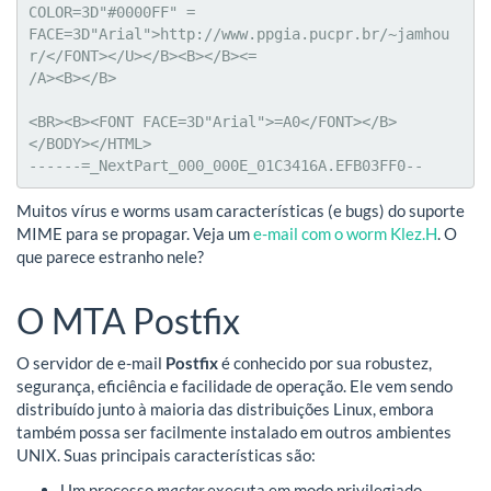
COLOR=3D"#0000FF" =

FACE=3D"Arial">http://www.ppgia.pucpr.br/~jamhou
r/</FONT></U></B><B></B><=

/A><B></B>

<BR><B><FONT FACE=3D"Arial">=A0</FONT></B>

</BODY></HTML>

------=_NextPart_000_000E_01C3416A.EFB03FF0--
Muitos vírus e worms usam características (e bugs) do suporte
MIME para se propagar. Veja um
e-mail com o worm Klez.H
. O
que parece estranho nele?
O MTA Postfix
O servidor de e-mail
Postfix
é conhecido por sua robustez,
segurança, eficiência e facilidade de operação. Ele vem sendo
distribuído junto à maioria das distribuições Linux, embora
também possa ser facilmente instalado em outros ambientes
UNIX. Suas principais características são:
Um processo
master
executa em modo privilegiado