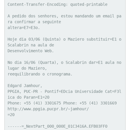
Content-Transfer-Encoding: quoted-printable

A pedido dos senhores, estou mandando um email pa
ra confirmar a seguinte

altera=E7=E3o.

Hoje dia 03/06 (Quinta) o Maziero substituir=E1 o 
Scalabrin na aula de

Desenvolvimento Web.

No dia 16/06 (Quarta), o Scalabrin dar=E1 aula no 
lugar do Maziero,

reequilibrando o cronograma.

Edgard Jamhour,

PPGIA, PUC-PR - Pontif=EDcia Universidade Cat=F3l
ica do Paran=E1=20

Phone: +55 (41) 3301675 Phone: +55 (41) 3301669

http://www.ppgia.pucpr.br/~jamhour/

=20

------=_NextPart_000_000E_01C3416A.EFB03FF0
