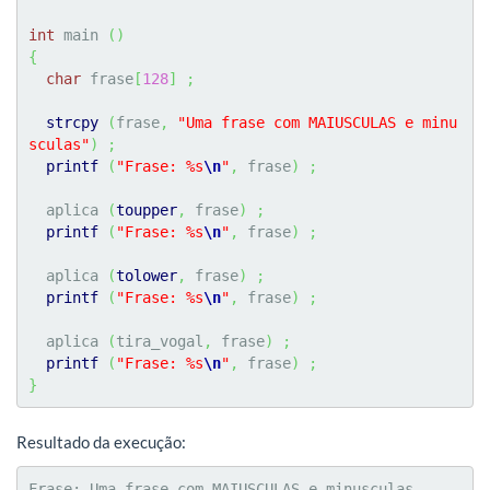
int
 main 
(
)
{
char
 frase
[
128
]
;
strcpy
(
frase
,
"Uma frase com MAIUSCULAS e minu
sculas"
)
;
printf
(
"Frase: %s
\n
"
,
 frase
)
;
  aplica 
(
toupper
,
 frase
)
;
printf
(
"Frase: %s
\n
"
,
 frase
)
;
  aplica 
(
tolower
,
 frase
)
;
printf
(
"Frase: %s
\n
"
,
 frase
)
;
  aplica 
(
tira_vogal
,
 frase
)
;
printf
(
"Frase: %s
\n
"
,
 frase
)
;
}
Resultado da execução:
Frase: Uma frase com MAIUSCULAS e minusculas
