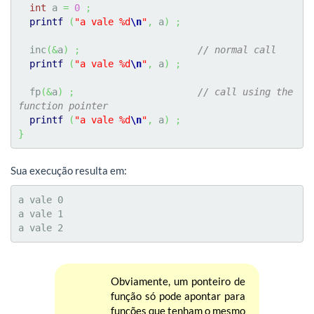
int
 a 
=
0
;
printf
(
"a vale %d
\n
"
,
 a
)
;
  inc
(
&
a
)
;
// normal call
printf
(
"a vale %d
\n
"
,
 a
)
;
  fp
(
&
a
)
;
// call using the 
function pointer
printf
(
"a vale %d
\n
"
,
 a
)
;
}
Sua execução resulta em:
a vale 0

a vale 1

a vale 2
Obviamente, um ponteiro de
função só pode apontar para
funções que tenham o mesmo