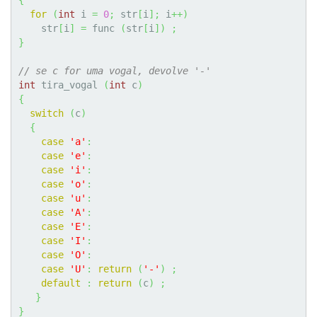
{
for
(
int
 i 
=
0
;
 str
[
i
]
;
 i
++
)
    str
[
i
]
=
 func 
(
str
[
i
]
)
;
}
// se c for uma vogal, devolve '-'
int
 tira_vogal 
(
int
 c
)
{
switch
(
c
)
{
case
'a'
:
case
'e'
:
case
'i'
:
case
'o'
:
case
'u'
:
case
'A'
:
case
'E'
:
case
'I'
:
case
'O'
:
case
'U'
:
return
(
'-'
)
;
default
:
return
(
c
)
;
}
}