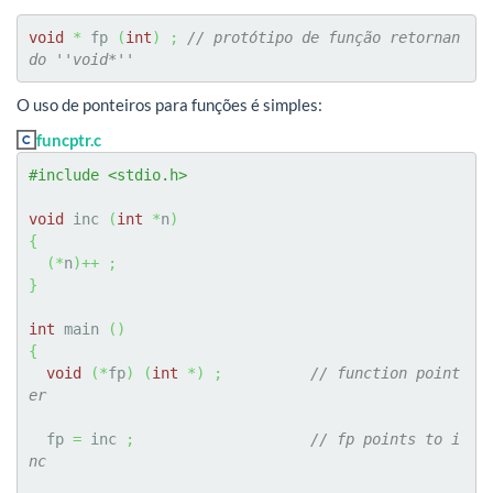
void
*
 fp 
(
int
)
;
// protótipo de função retornan
do ''void*''
O uso de ponteiros para funções é simples:
funcptr.c
#include <stdio.h>
void
 inc 
(
int
*
n
)
{
(
*
n
)
++
;
}
int
 main 
(
)
{
void
(
*
fp
)
(
int
*
)
;
// function point
er
  fp 
=
 inc 
;
// fp points to i
nc