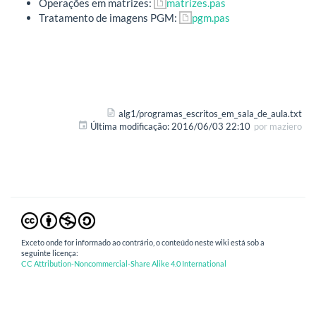
Operações em matrizes:
matrizes.pas
Tratamento de imagens PGM:
pgm.pas
alg1/programas_escritos_em_sala_de_aula.txt
Última modificação:
2016/06/03 22:10
por
maziero
Exceto onde for informado ao contrário, o conteúdo neste wiki está sob a
seguinte licença:
CC Attribution-Noncommercial-Share Alike 4.0 International