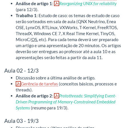
Análise de artigo 1
:
Reorganizing UNIX for reliability
(para 12/3).
Trabalho 1
: Estudo de caso: os temas de estudo de caso
serão sorteados em sala de aula (QNX Neutrino, Enea
OSE, LynxOS, RTLinux, VXWorks, T-Kernel, FreeRTOS,
ThreadX, Windows CE 7, X Real Time Kernel, TinyOS,
MicroC/
OS
, etc). Para cada tema deverá ser preparado
um artigo e uma apresentação de 20 minutos. Os artigos
deverão ser entregues ao professor até a aula 10 e as
apresentações serão feitas a partir da aula 11.
Aula 02 - 12/3
Discussão sobre a última análise de artigo.
Gerência de tarefas
(conceitos básicos, processos e
threads).
Análise de artigo 2
:
Protothreads: Simplifying Event-
Driven Programming of Memory-Constrained Embedded
Systems
(resumo para 19/3).
Aula 03 - 19/3
Discussão sobre a última análise de artigo.