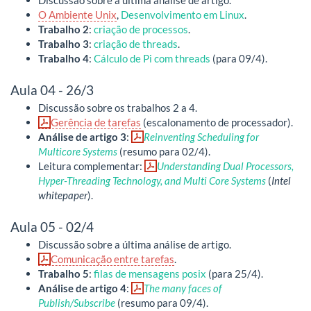
O Ambiente Unix
,
Desenvolvimento em Linux
.
Trabalho 2
:
criação de processos
.
Trabalho 3
:
criação de threads
.
Trabalho 4
:
Cálculo de Pi com threads
(para 09/4).
Aula 04 - 26/3
Discussão sobre os trabalhos 2 a 4.
Gerência de tarefas
(escalonamento de processador).
Análise de artigo 3
:
Reinventing Scheduling for
Multicore Systems
(resumo para 02/4).
Leitura complementar:
Understanding Dual Processors,
Hyper-Threading Technology, and Multi Core Systems
(
Intel
whitepaper
).
Aula 05 - 02/4
Discussão sobre a última análise de artigo.
Comunicação entre tarefas
.
Trabalho 5
:
filas de mensagens posix
(para 25/4).
Análise de artigo 4
:
The many faces of
Publish/Subscribe
(resumo para 09/4).