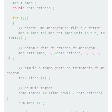
   msg_t 
*
msg 
;
double
 data_criacao 
;
for
(
;;
)
{
// espera uma mensagem na fila e a retira
      msg 
=
(
msg_t
*
)
 msg_get 
(
msg_wait 
(
queue
,
 IN
FINITY
)
)
;
// obtem a data de criacao da mensagem
      msg_attr 
(
msg
,
0
,
&
data_criacao
,
0
,
0
,
0
,
0
)
;
// simula o tempo gasto no tratamento da me
nsagem
      task_sleep 
(
1
)
;
// acumula tempos
      soma_tempos 
+=
(
time_now
(
)
-
 data_criacao
)
;
      num_msgs 
++
;