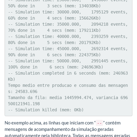
50% done in     3 secs (mem: 134038Kb)

-- Simulation time: 30000.000,    1795129 events,  
60% done in     4 secs (mem: 156626Kb)

-- Simulation time: 35000.000,    2094218 events,  
70% done in     4 secs (mem: 179211Kb)

-- Simulation time: 40000.000,    2393259 events,  
80% done in     5 secs (mem: 201792Kb)

-- Simulation time: 45000.000,    2692314 events,  
90% done in     6 secs (mem: 224375Kb)

-- Simulation time: 50000.000,    2991445 events, 
100% done in     6 secs (mem: 246963Kb)

-- Simulation completed in 6 seconds (mem: 246963
Kb)

Tempo medio entre producao e consumo das mensagen
s: 24583.696

Tamanho da fila: media 1445994.474, variancia 696
500121941.198

-- Simulation killed (mem: 0Kb)
No exemplo acima, as linhas que iniciam com “
” contém
--
mensagens de acompanhamento da simulação geradas
automaticamente pela biblioteca. Todas as mensagens geradas