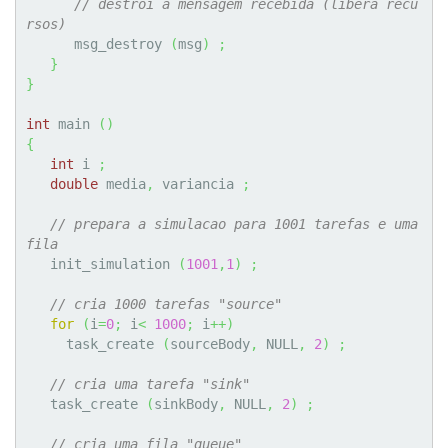
// destroi a mensagem recebida (libera recu
rsos)
      msg_destroy 
(
msg
)
;
}
}
int
 main 
(
)
{
int
 i 
;
double
 media
,
 variancia 
;
// prepara a simulacao para 1001 tarefas e uma 
fila  
   init_simulation 
(
1001
,
1
)
;
// cria 1000 tarefas "source"
for
(
i
=
0
;
 i
<
1000
;
 i
++
)
     task_create 
(
sourceBody
,
 NULL
,
2
)
;
// cria uma tarefa "sink"  
   task_create 
(
sinkBody
,
 NULL
,
2
)
;
// cria uma fila "queue"