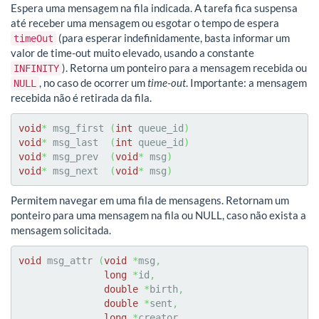
Espera uma mensagem na fila indicada. A tarefa fica suspensa
até receber uma mensagem ou esgotar o tempo de espera
(para esperar indefinidamente, basta informar um
timeOut
valor de time-out muito elevado, usando a constante
). Retorna um ponteiro para a mensagem recebida ou
INFINITY
, no caso de ocorrer um
time-out
. Importante: a mensagem
NULL
recebida não é retirada da fila.
void
*
 msg_first 
(
int
 queue_id
)
void
*
 msg_last  
(
int
 queue_id
)
void
*
 msg_prev  
(
void
*
 msg
)
void
*
 msg_next  
(
void
*
 msg
)
Permitem navegar em uma fila de mensagens. Retornam um
ponteiro para uma mensagem na fila ou NULL, caso não exista a
mensagem solicitada.
void
 msg_attr 
(
void
*
msg
,
long
*
id
,
double
*
birth
,
double
*
sent
,
long
*
creator
,