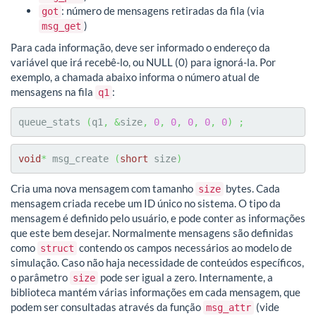
: número de mensagens retiradas da fila (via
got
)
msg_get
Para cada informação, deve ser informado o endereço da
variável que irá recebê-lo, ou NULL (0) para ignorá-la. Por
exemplo, a chamada abaixo informa o número atual de
mensagens na fila
:
q1
queue_stats 
(
q1
,
&
size
,
0
,
0
,
0
,
0
,
0
)
;
void
*
 msg_create 
(
short
 size
)
Cria uma nova mensagem com tamanho
bytes. Cada
size
mensagem criada recebe um ID único no sistema. O tipo da
mensagem é definido pelo usuário, e pode conter as informações
que este bem desejar. Normalmente mensagens são definidas
como
contendo os campos necessários ao modelo de
struct
simulação. Caso não haja necessidade de conteúdos específicos,
o parâmetro
pode ser igual a zero. Internamente, a
size
biblioteca mantém várias informações em cada mensagem, que
podem ser consultadas através da função
(vide
msg_attr