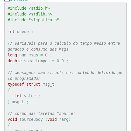
#include <stdio.h>
#include <stdlib.h>
#include "simpatica.h"
int
 queue 
;
// variaveis para o calculo do tempo medio entre 
geracao e consumo das msgs
long
 num_msgs 
=
0
;
double
 soma_tempos 
=
0.0
;
// mensagens sao structs com conteudo definido pe
lo programador
typedef
struct
{
int
 value 
;
}
 msg_t 
;
// corpo das tarefas "source"
void
 sourceBody 
(
void
*
arg
)
{
   msg_t 
*
msg 
;