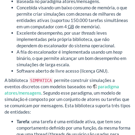
Baseada no paradigma atores/mensagens.
Concebida visando um baixo consumo de memória, o que
permite criar simulações com dezenas de milhares de
entidades ativas (suportou 150.000 tarefas simultâneas
em um computador com 4
GB
de memória).
Excelente desempenho, por usar
threads
leves
implementadas pela própria biblioteca, que não
dependem do escalonador do sistema operacional.
A fila do escalonador é implementada usando um
heap
binário, o que permite alcançar um bom desempenho em
simulações de larga escala.
Software aberto de livre acesso (licença GNU).
A biblioteca
permite construir simulações a
SIMPATICA
eventos discretos com modelos baseados no
paradigma
atores/mensagens
. Segundo esse paradigma, um modelo de
simulação é composto por um conjunto de atores ou tarefas que
se comunicam por mensagens. Esta biblioteca suporta três tipos
de entidades:
Tarefa
: uma tarefa é uma entidade ativa, que tem seu
comportamento definido por uma função, da mesma forma
que uma thread (threads de usuário são usadas para