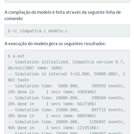
A compilação do modelo é feita através da seguinte linha de
comando:
$ cc simpatica.c modelo.c
A execução do modelo gera os seguintes resultados:
$ a.out

-- Simulation initialized, Simpatica version 0.7, 
06/out/2007 (mem: 16Kb)

-- Simulation in interval t=[0.000, 50000.000), 1
001 tasks

-- Simulation time:  5000.000,     299593 events,  
10% done in     1 secs (mem: 43693Kb)

-- Simulation time: 10000.000,     598584 events,  
20% done in     1 secs (mem: 66271Kb)

-- Simulation time: 15000.000,     897715 events,  
30% done in     2 secs (mem: 88859Kb)

-- Simulation time: 20000.000,    1196897 events,  
40% done in     3 secs (mem: 111451Kb)

-- Simulation time: 25000.000,    1496007 events,  