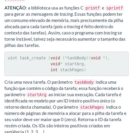
ATENÇÃO
: a biblioteca usa as funções C
e
printf
sprintf
para gerar as mensagens de
tracing
. Essas funções podem ter
um consumo elevado de memória, mais precisamente da pilha
alocada para cada tarefa (pois o
tracing
é feito dentro do
contexto das tarefas). Assim, caso o programa com
tracing
se
torne instável, talvez seja necessário aumentar o tamanho das
pilhas das tarefas.
uint task_create 
(
void
(
*
taskBody
)
(
void
*
)
,
void
*
 startArg
,
int
 stackPages
)
Cria uma nova tarefa. O parâmetro
indica uma
taskBody
função que contém o código da tarefa; essa função receberá o
parâmetro
ao iniciar sua execução. Cada tarefa é
startArg
identificada no modelo por um ID inteiro positivo único (o
retorno desta chamada). O parâmetro
indica o
stackPages
número de páginas de memória a alocar para a pilha da tarefa e
seu valor deve ser maior que 0 (zero). Retorna o ID da tarefa
recém-criada. Os IDs são inteiros positivos criados em
seqüência (1, 2, 3, …).