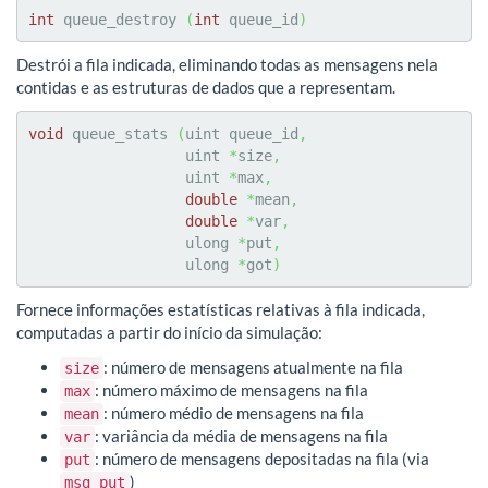
int
 queue_destroy 
(
int
 queue_id
)
Destrói a fila indicada, eliminando todas as mensagens nela
contidas e as estruturas de dados que a representam.
void
 queue_stats 
(
uint queue_id
,
                  uint 
*
size
,
                  uint 
*
max
,
double
*
mean
,
double
*
var
,
                  ulong 
*
put
,
                  ulong 
*
got
)
Fornece informações estatísticas relativas à fila indicada,
computadas a partir do início da simulação:
: número de mensagens atualmente na fila
size
: número máximo de mensagens na fila
max
: número médio de mensagens na fila
mean
: variância da média de mensagens na fila
var
: número de mensagens depositadas na fila (via
put
)
msg_put