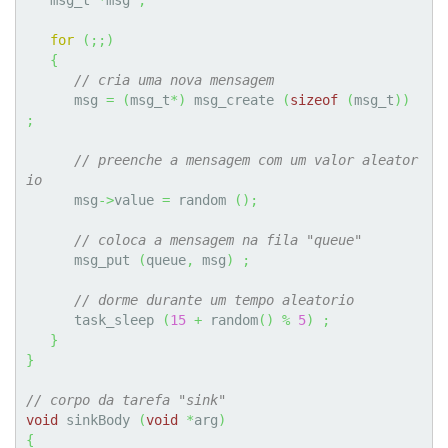
for
(
;;
)
{
// cria uma nova mensagem
      msg 
=
(
msg_t
*
)
 msg_create 
(
sizeof
(
msg_t
)
)
;
// preenche a mensagem com um valor aleator
io
      msg
->
value 
=
 random 
(
)
;
// coloca a mensagem na fila "queue"
      msg_put 
(
queue
,
 msg
)
;
// dorme durante um tempo aleatorio
      task_sleep 
(
15
+
 random
(
)
%
5
)
;
}
}
// corpo da tarefa "sink"
void
 sinkBody 
(
void
*
arg
)
{