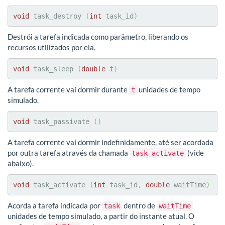
void
 task_destroy 
(
int
 task_id
)
Destrói a tarefa indicada como parâmetro, liberando os
recursos utilizados por ela.
void
 task_sleep 
(
double
 t
)
A tarefa corrente vai dormir durante
unidades de tempo
t
simulado.
void
 task_passivate 
(
)
A tarefa corrente vai dormir indefinidamente, até ser acordada
por outra tarefa através da chamada
(vide
task_activate
abaixo).
void
 task_activate 
(
int
 task_id
,
double
 waitTime
)
Acorda a tarefa indicada por
dentro de
task
waitTime
unidades de tempo simulado, a partir do instante atual. O