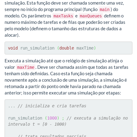
simulação. Esta função deve ser chamada somente uma vez,
sempre no inicio do programa principal (função
) do
main
modelo. Os parâmetros
e
definem o
maxTasks
maxQueues
numero máximo de tarefas e de filas que poderão ser criadas
pelo modelo (definem o tamanho das estruturas de dados a
alocar).
void
 run_simulation 
(
double
 maxTime
)
Executa a simulação até que o relógio de simulação atinja o
valor
. Deve ser chamada assim que todas as tarefas
maxTime
tenham sido definidas. Caso esta função seja chamada
novamente após a conclusão de uma simulação, a simulação é
retomada a partir do ponto onde havia parado na chamada
anterior; isso permite executar uma simulação por etapas:
... 
// inicializa e cria tarefas
run_simulation 
(
1000
)
;
// executa a simulação no 
intervalo t = [0 - 1000)
... 
// trata resultados parciais