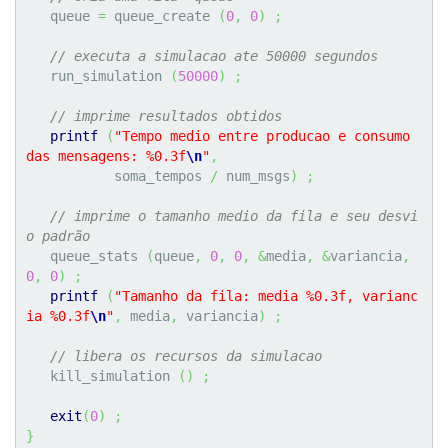
   queue 
=
 queue_create 
(
0
,
0
)
;
// executa a simulacao ate 50000 segundos
   run_simulation 
(
50000
)
;
// imprime resultados obtidos
printf
(
"Tempo medio entre producao e consumo 
das mensagens: %0.3f
\n
"
,
           soma_tempos 
/
 num_msgs
)
;
// imprime o tamanho medio da fila e seu desvi
o padrão
   queue_stats 
(
queue
,
0
,
0
,
&
media
,
&
variancia
,
0
,
0
)
;
printf
(
"Tamanho da fila: media %0.3f, varianc
ia %0.3f
\n
"
,
 media
,
 variancia
)
;
// libera os recursos da simulacao
   kill_simulation 
(
)
;
exit
(
0
)
;
}