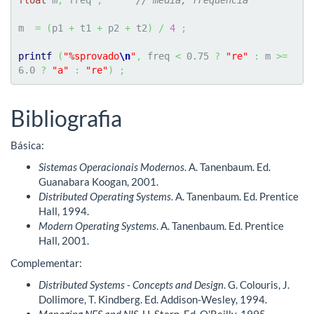
m  
=
(
p1 
+
 t1 
+
 p2 
+
 t2
)
/
4
;
printf
(
"%sprovado
\n
"
,
 freq 
<
0.75
?
"re"
:
 m 
>=
6.0
?
"a"
:
"re"
)
;
Bibliografia
Básica:
Sistemas Operacionais Modernos
. A. Tanenbaum. Ed.
Guanabara Koogan, 2001.
Distributed Operating Systems
. A. Tanenbaum. Ed. Prentice
Hall, 1994.
Modern Operating Systems
. A. Tanenbaum. Ed. Prentice
Hall, 2001.
Complementar:
Distributed Systems - Concepts and Design
. G. Colouris, J.
Dollimore, T. Kindberg. Ed. Addison-Wesley, 1994.