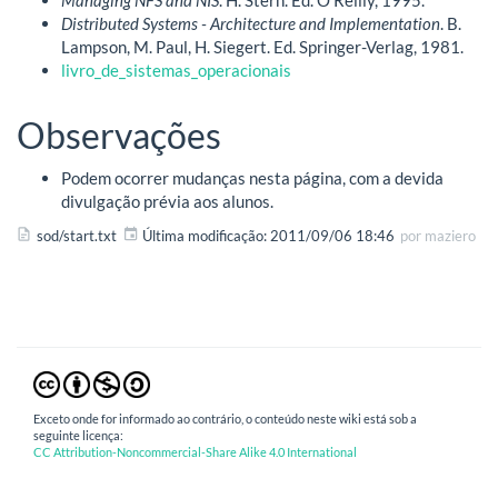
Managing NFS and NIS
. H. Stern. Ed. O'Reilly, 1995.
Distributed Systems - Architecture and Implementation
. B.
Lampson, M. Paul, H. Siegert. Ed. Springer-Verlag, 1981.
livro_de_sistemas_operacionais
Observações
Podem ocorrer mudanças nesta página, com a devida
divulgação prévia aos alunos.
sod/start.txt
Última modificação:
2011/09/06 18:46
por
maziero
Exceto onde for informado ao contrário, o conteúdo neste wiki está sob a
seguinte licença:
CC Attribution-Noncommercial-Share Alike 4.0 International