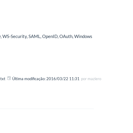
y, WS-Security, SAML, OpenID, OAuth, Windows
txt
Última modificação:
2016/03/22 11:31
por
maziero