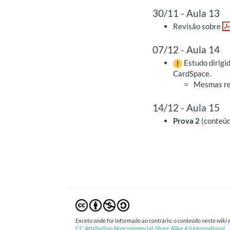
30/11 - Aula 13
Revisão sobre
07/12 - Aula 14
Estudo dirigi
CardSpace.
Mesmas reg
14/12 - Aula 15
Prova 2
(conteúd
Exceto onde for informado ao contrário, o conteúdo neste wiki e
CC Attribution-Noncommercial-Share Alike 4.0 International