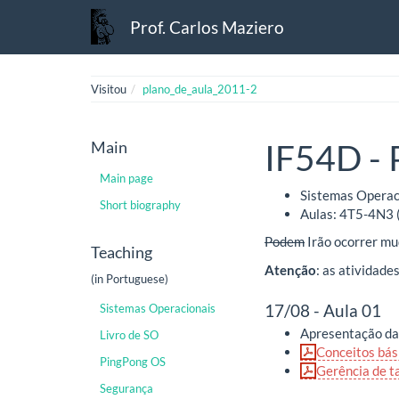
Prof. Carlos Maziero
Visitou
plano_de_aula_2011-2
Main
IF54D - 
Main page
Sistemas Operaci
Short biography
Aulas: 4T5-4N3 (
Podem
Irão ocorrer mu
Teaching
Atenção
: as atividade
(in Portuguese)
17/08 - Aula 01
Sistemas Operacionais
Apresentação da 
Livro de SO
Conceitos bás
PingPong OS
Gerência de t
Segurança