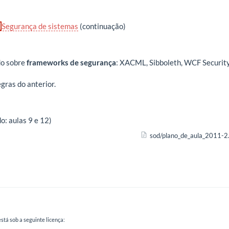
Segurança de sistemas
(continuação)
do sobre
frameworks de segurança
: XACML, Sibboleth, WCF Securit
ras do anterior.
o: aulas 9 e 12)
sod/plano_de_aula_2011-2.
stá sob a seguinte licença: