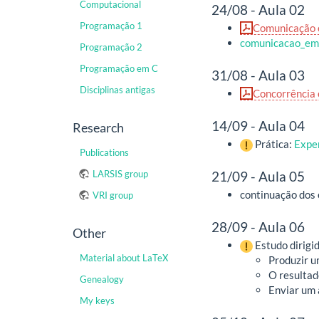
Computacional
24/08 - Aula 02
Programação 1
Comunicação e
comunicacao_em
Programação 2
Programação em C
31/08 - Aula 03
Disciplinas antigas
Concorrência 
14/09 - Aula 04
Research
Prática:
Expe
Publications
21/09 - Aula 05
LARSIS group
continuação dos
VRI group
28/09 - Aula 06
Other
Estudo dirigi
Material about LaTeX
Produzir u
O resultad
Genealogy
Enviar um 
My keys