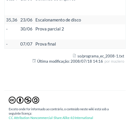
35,36
23/06
Escalonamento de disco
-
30/06
Prova parcial 2
-
07/07
Prova final
so/programa_ec_2008-1.txt
Última modificação:
2008/07/18 14:16
por
maziero
Exceto onde for informado ao contrário, o conteúdo neste wiki está sob a
seguinte licença:
CC Attribution-Noncommercial-Share Alike 4.0 International