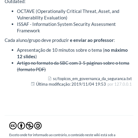
Outdated:
OCTAVE (Operationally Critical Threat, Asset, and
Vulnerability Evaluation)
ISSAF - Information System Security Assessment
Framework
Cada aluno/grupo deve produzir
e enviar ao professor
:
Apresentação de 10 minutos sobre o tema (
no máximo
12 slides
)
Artigo no formato da SBC com 3-5 páginas sobre o tema
(formato PDF)
sc/topicos_em_governanca_da_seguranca.txt
Última modificação:
2019/11/04 19:53
por
127.0.0.1
Exceto onde for informado ao contrário, o conteúdo neste wiki está sob a