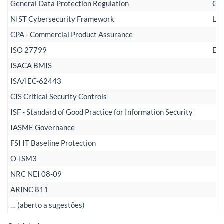
General Data Protection Regulation
Gab
NIST Cybersecurity Framework
Leo
CPA - Commercial Product Assurance
ISO 27799
Elo
ISACA BMIS
ISA/IEC-62443
CIS Critical Security Controls
ISF - Standard of Good Practice for Information Security
IASME Governance
FSI IT Baseline Protection
O-ISM3
NRC NEI 08-09
ARINC 811
… (aberto a sugestões)