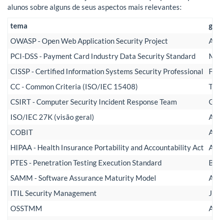
alunos sobre alguns de seus aspectos mais relevantes:
tema
gr
OWASP - Open Web Application Security Project
Ado
PCI-DSS - Payment Card Industry Data Security Standard
Mar
CISSP - Certified Information Systems Security Professional
Fer
CC - Common Criteria (ISO/IEC 15408)
Tia
CSIRT - Computer Security Incident Response Team
Gio
ISO/IEC 27K (visão geral)
Ana
COBIT
Abn
HIPAA - Health Insurance Portability and Accountability Act
Ale
PTES - Penetration Testing Execution Standard
Bru
SAMM - Software Assurance Maturity Model
And
ITIL Security Management
Jon
OSSTMM
And