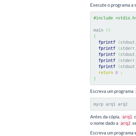
Execute o programa a s
#include <stdio.h
main 
(
)
{
fprintf
(
stdout
fprintf
(
stderr
fprintf
(
stdout
fprintf
(
stderr
fprintf
(
stdout
return
0
;
}
Escreva um programa
mycp arq1 arq2
Antes da cópia,
d
arq1
o nome dado a
se
arq2
Escreva um programa em