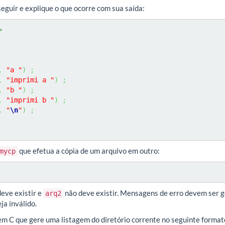
eguir e explique o que ocorre com sua saída:
>
,
"a "
)
;
,
"imprimi a "
)
;
,
"b "
)
;
,
"imprimi b "
)
;
,
"
\n
"
)
;
que efetua a cópia de um arquivo em outro:
mycp
eve existir e
não deve existir. Mensagens de erro devem ser g
arq2
ja inválido.
 C que gere uma listagem do diretório corrente no seguinte format