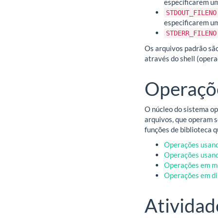
especificarem um
STDOUT_FILENO
especificarem um
STDERR_FILENO
Os arquivos padrão são
através do shell (opera
Operaçõe
O núcleo do sistema op
arquivos, que operam s
funções de biblioteca 
Operações usand
Operações usan
Operações em m
Operações em di
Atividad