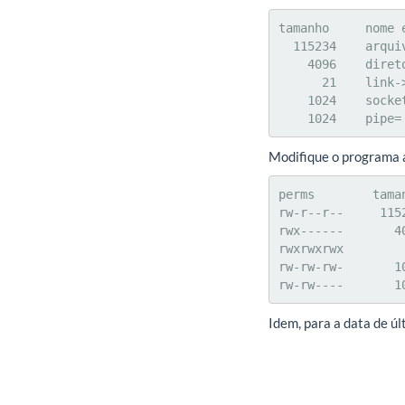
tamanho     nome e
  115234    arquivo

    4096    diretorio/

      21    link->

    1024    socket@

    1024    pipe=
Modifique o programa a
perms        taman
rw-r--r--     1152
rwx------       40
rwxrwxrwx         
rw-rw-rw-       10
rw-rw----       1
Idem, para a data de ú