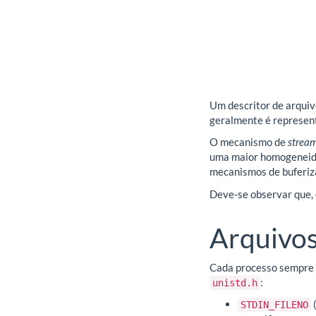
Um descritor de arquiv
geralmente é represent
O mecanismo de
strea
uma maior homogeneida
mecanismos de buferiza
Deve-se observar que, 
Arquivo
Cada processo sempre p
:
unistd.h
STDIN_FILENO