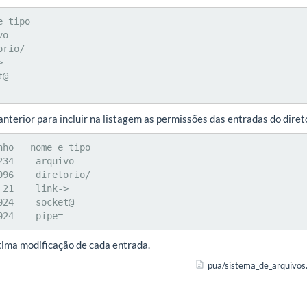
 tipo

nterior para incluir na listagem as permissões das entradas do diret
ho   nome e tipo

34    arquivo

96    diretorio/

21    link->

24    socket@

024    pipe=
ltima modificação de cada entrada.
pua/sistema_de_arquivos.