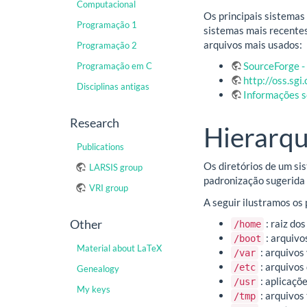
Computacional
Os principais sistemas 
Programação 1
sistemas mais recente
arquivos mais usados:
Programação 2
SourceForge -
Programação em C
http://oss.sgi
Disciplinas antigas
Informações s
Research
Hierarqu
Publications
Os diretórios de um si
LARSIS group
padronização sugerida
VRI group
A seguir ilustramos os 
Other
: raiz do
/home
: arquivo
/boot
Material about LaTeX
: arquivos 
/var
: arquivos
/etc
Genealogy
: aplicaçõ
/usr
My keys
: arquivos
/tmp