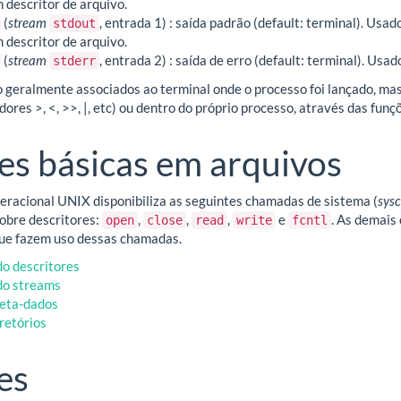
 descritor de arquivo.
(
stream
, entrada 1) : saída padrão (default: terminal). Usa
stdout
 descritor de arquivo.
(
stream
, entrada 2) : saída de erro (default: terminal). U
stderr
 geralmente associados ao terminal onde o processo foi lançado, ma
dores >, <, >>, |, etc) ou dentro do próprio processo, através das fun
s básicas em arquivos
eracional UNIX disponibiliza as seguintes chamadas de sistema (
sysc
obre descritores:
,
,
,
e
. As demai
open
close
read
write
fcntl
que fazem uso dessas chamadas.
o descritores
do streams
eta-dados
retórios
es