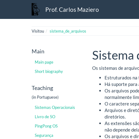
Prof. Carlos Maziero
Visitou
sistema_de_arquivos
Main
Sistema 
Main page
Os sistemas de arquiv
Short biography
Estruturados na f
Há suporte para a
Teaching
Os arquivos pode
normalmente limi
(in Portuguese)
O caractere separ
Sistemas Operacionais
Arquivos e diret
diretórios.
Livro de SO
As extensões são
PingPong OS
não depende dela
Segurança
Os arquivos e di