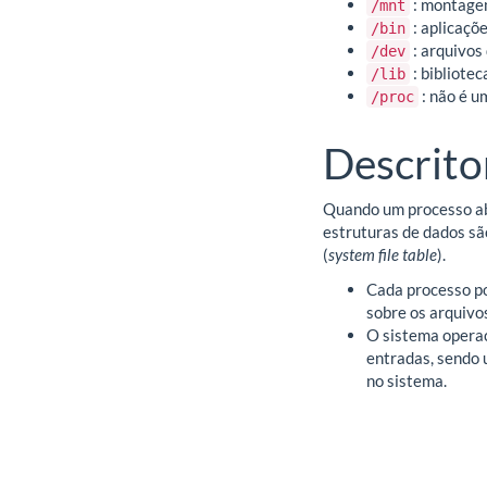
: montagem
/mnt
: aplicaçõ
/bin
: arquivos
/dev
: bibliote
/lib
: não é u
/proc
Descrito
Quando um processo abr
estruturas de dados sã
(
system file table
).
Cada processo po
sobre os arquivos
O sistema opera
entradas, sendo 
no sistema.