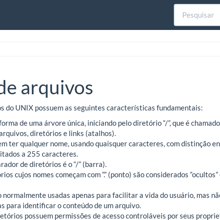
de arquivos
os do UNIX possuem as seguintes características fundamentais:
orma de uma árvore única, iniciando pelo diretório “/”, que é chamado 
rquivos, diretórios e links (atalhos).
m ter qualquer nome, usando quaisquer caracteres, com distinção e
tados a 255 caracteres.
ador de diretórios é o “/” (barra).
órios cujos nomes começam com “.” (ponto) são considerados “ocultos
 normalmente usadas apenas para facilitar a vida do usuário, mas nã
s para identificar o conteúdo de um arquivo.
retórios possuem permissões de acesso controláveis por seus proprie