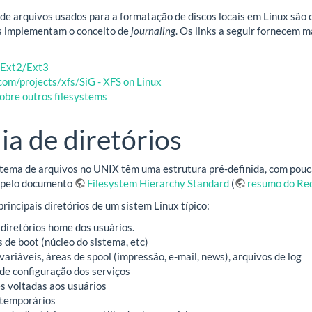
de arquivos usados para a formatação de discos locais em Linux são o e
s implementam o conceito de
journaling
. Os links a seguir fornecem m
 Ext2/Ext3
.com/projects/xfs/SiG - XFS on Linux
obre outros filesystems
ia de diretórios
stema de arquivos no UNIX têm uma estrutura pré-definida, com pou
 pelo documento
Filesystem Hierarchy Standard
(
resumo do Re
principais diretórios de um sistem Linux típico:
s diretórios home dos usuários.
s de boot (núcleo do sistema, etc)
variáveis, áreas de spool (impressão, e-mail, news), arquivos de log
 de configuração dos serviços
es voltadas aos usuários
 temporários