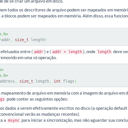
e de se criar um arquivo em disco.
nem todos os descritores de arquivo podem ser mapeados em memór
s a blocos podem ser mapeados em memória. Além disso, essa funcion
n.h>
*
addr
,
size_t
 length
)
fetuados entre (
) e (
), onde
deve se
addr
addr + length
length
removido em uma só operação.
h>
n.h>
address
,
size_t
 length
,
int
 flags
)
m mapeamento de arquivo em memória com a imagem do arquivo em dis
pode conter as seguintes opções:
gs
 os dados a serem efetivamente escritos no disco (a operação defaul
convencional verão as mudanças recentes).
ca a
para iniciar a sincronização, mas não aguardar sua conclu
msync