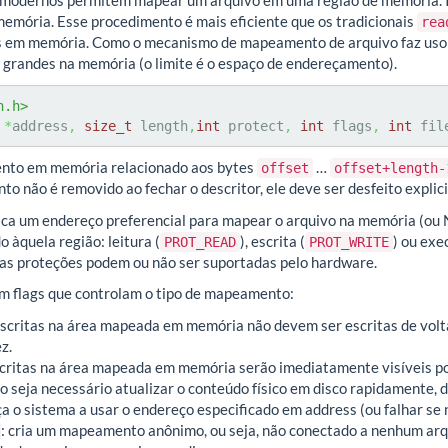
 modernos permitem mapear um arquivo em uma região de memória. Is
emória. Esse procedimento é mais eficiente que os tradicionais
rea
s em memória. Como o mecanismo de mapeamento de arquivo faz uso 
grandes na memória (o limite é o espaço de endereçamento).
n.h>
*
address
,
size_t
 length
,
int
 protect
,
int
 flags
,
int
 fil
nto em memória relacionado aos bytes
…
offset
offset+length-
o não é removido ao fechar o descritor, ele deve ser desfeito explic
ica um endereço preferencial para mapear o arquivo na memória (o
o àquela região: leitura (
), escrita (
) ou exe
PROT_READ
PROT_WRITE
sas proteções podem ou não ser suportadas pelo hardware.
 flags que controlam o tipo de mapeamento:
escritas na área mapeada em memória não devem ser escritas de volta
z.
scritas na área mapeada em memória serão imediatamente visíveis 
 seja necessário atualizar o conteúdo físico em disco rapidamente, 
rça o sistema a usar o endereço especificado em address (ou falhar se n
: cria um mapeamento anônimo, ou seja, não conectado a nenhum arqu