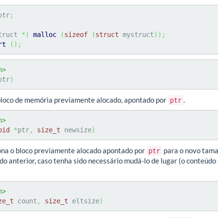
ptr
;
truct 
*
)
malloc
(
sizeof
(
struct
 mystruct
)
)
;
rt
(
)
;
h>
ptr
)
 bloco de memória previamente alocado, apontado por
.
ptr
h>
oid
*
ptr
,
size_t
 newsize
)
ona o bloco previamente alocado apontado por
para o novo tam
ptr
do anterior, caso tenha sido necessário mudá-lo de lugar (o conteúdo
h>
ze_t
 count
,
size_t
 eltsize
)