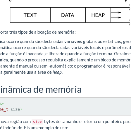
rta três tipos de alocação de memória:
ica
ocorre quando são declaradas variáveis globais ou estáticas; ge
mática
ocorre quando são declaradas variáveis locais e parâmetros d
do a função é invocada, e liberado quando a função termina. Geralmen
mica
, quando o processo requisita explicitamente um bloco de memór
amente é manual ou semi-automático: o programador é responsável p
a geralmente usa a área de
heap
.
dinâmica de memória
h>
ze_t
 size
)
 nova região com
bytes de tamanho e retorna um pointeiro para 
size
é indefinido. Eis um exemplo de uso: