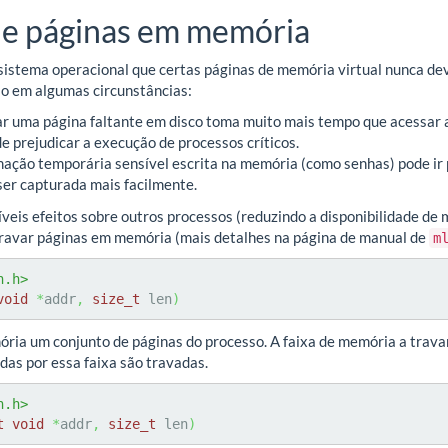
de páginas em memória
 sistema operacional que certas páginas de memória virtual nunca dev
io em algumas circunstâncias:
ar uma página faltante em disco toma muito mais tempo que acessar
e prejudicar a execução de processos críticos.
rmação temporária sensível escrita na memória (como senhas) pode ir 
er capturada mais facilmente.
íveis efeitos sobre outros processos (reduzindo a disponibilidade d
ravar páginas em memória (mais detalhes na página de manual de
m
n.h>
void
*
addr
,
size_t
 len
)
ria um conjunto de páginas do processo. A faixa de memória a trava
das por essa faixa são travadas.
n.h>
t
void
*
addr
,
size_t
 len
)