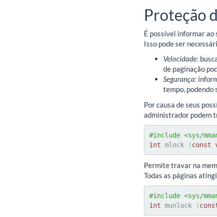
Proteção 
É possível informar ao
Isso pode ser necessár
Velocidade
: busc
de paginação pod
Segurança
: info
tempo, podendo s
Por causa de seus poss
administrador podem t
#include <sys/mma
int
 mlock 
(
const
Permite travar na memó
Todas as páginas atingi
#include <sys/mma
int
 munlock 
(
cons