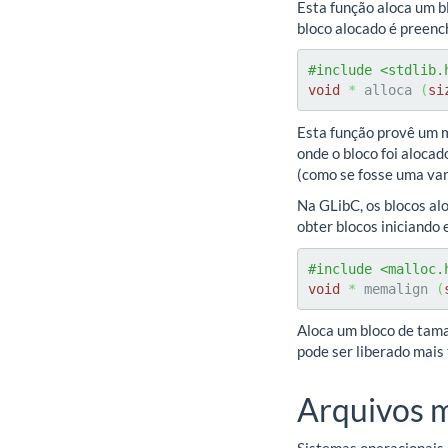
Esta função aloca um b
bloco alocado é preenc
#include <stdlib.
void
*
 alloca 
(
si
Esta função provê um 
onde o bloco foi aloca
(como se fosse uma vari
Na GLibC, os blocos al
obter blocos iniciando 
#include <malloc.
void
*
 memalign 
(
Aloca um bloco de ta
pode ser liberado mais
Arquivos 