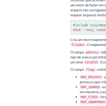
Sistemas operacionais
um vetor de bytes em m
arquivo são carregada
mapear arquivos muito 
#include <sys/mma
void
*
 mmap 
(
void
Cria um novo mapeame
. O mapeament
filedes
O campo
ind
address
tipo de acesso permitid
um sinal
. Es
SIGSEGV
O campo
contém
flags
: 
MAP_PRIVATE
processo que o fe
: e
MAP_SHARED
em memória (caso
: fo
MAP_FIXED
MAP_ANONYMOUS