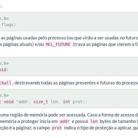
.
k
n.h>
 flags
)
as páginas usadas pelo processo (ou que virão a ser usadas no futuro
s páginas atuais) e/ou
(trava as páginas que vierem a f
MCL_FUTURE
n.h>
oid
)
, destravando todas as páginas presentes e futuras do process
ckall
n.h>
t
void
*
addr
,
size_t
 len
,
int
 prot
)
;
uma região de memória pode ser acessada. Caso a forma de acesso def
 memória a proteger inicia em
e possui
bytes de tamanho 
addr
len
eção é a página); o campo
indica o tipo de proteção a aplicar,
prot