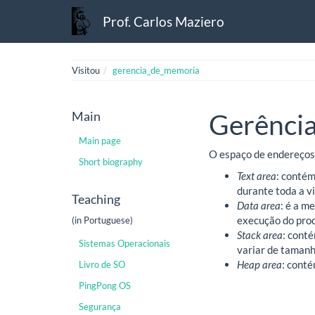
Prof. Carlos Maziero
Visitou
gerencia_de_memoria
Main
Gerênci
Main page
O espaço de endereços 
Short biography
Text area
: contém
durante toda a v
Teaching
Data area
: é a m
execução do pro
(in Portuguese)
Stack area
: cont
Sistemas Operacionais
variar de tamanh
Heap area
: cont
Livro de SO
PingPong OS
Segurança