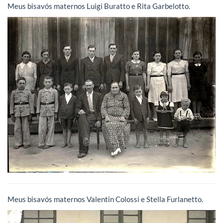
Meus bisavós maternos Luigi Buratto e Rita Garbelotto.
Meus bisavós maternos Valentin Colossi e Stella Furlanetto.