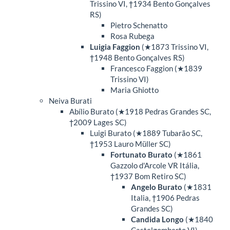
Trissino VI, †1934 Bento Gonçalves
RS)
Pietro Schenatto
Rosa Rubega
Luigia Faggion
(★1873 Trissino VI,
†1948 Bento Gonçalves RS)
Francesco Faggion (★1839
Trissino VI)
Maria Ghiotto
Neiva Burati
Abílio Burato (★1918 Pedras Grandes SC,
†2009 Lages SC)
Luigi Burato (★1889 Tubarão SC,
†1953 Lauro Müller SC)
Fortunato Burato
(★1861
Gazzolo d'Arcole VR Itália,
†1937 Bom Retiro SC)
Angelo Burato
(★1831
Italia, †1906 Pedras
Grandes SC)
Candida Longo
(★1840