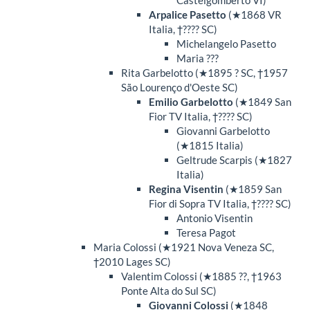
Castelgomberto VI)
Arpalice Pasetto
(★1868 VR
Italia, †???? SC)
Michelangelo Pasetto
Maria ???
Rita Garbelotto (★1895 ? SC, †1957
São Lourenço d'Oeste SC)
Emilio Garbelotto
(★1849 San
Fior TV Italia, †???? SC)
Giovanni Garbelotto
(★1815 Italia)
Geltrude Scarpis (★1827
Italia)
Regina Visentin
(★1859 San
Fior di Sopra TV Italia, †???? SC)
Antonio Visentin
Teresa Pagot
Maria Colossi (★1921 Nova Veneza SC,
†2010 Lages SC)
Valentim Colossi (★1885 ??, †1963
Ponte Alta do Sul SC)
Giovanni Colossi
(★1848