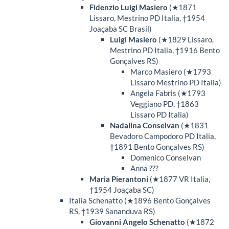
Fidenzio Luigi Masiero
(★1871
Lissaro, Mestrino PD Italia, †1954
Joaçaba SC Brasil)
Luigi Masiero
(★1829 Lissaro,
Mestrino PD Italia, †1916 Bento
Gonçalves RS)
Marco Masiero (★1793
Lissaro Mestrino PD Italia)
Angela Fabris (★1793
Veggiano PD, †1863
Lissaro PD Italia)
Nadalina Conselvan
(★1831
Bevadoro Campodoro PD Italia,
†1891 Bento Gonçalves RS)
Domenico Conselvan
Anna ???
Maria Pierantoni
(★1877 VR Italia,
†1954 Joaçaba SC)
Italia Schenatto (★1896 Bento Gonçalves
RS, †1939 Sananduva RS)
Giovanni Angelo Schenatto
(★1872