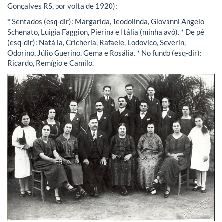
Gonçalves RS, por volta de 1920):
* Sentados (esq-dir): Margarida, Teodolinda, Giovanni Angelo
Schenato, Luigia Faggion, Pierina e Itália (minha avó). * De pé
(esq-dir): Natália, Cricheria, Rafaele, Lodovico, Severin,
Odorino, Júlio Guerino, Gema e Rosália. * No fundo (esq-dir):
Ricardo, Remígio e Camilo.