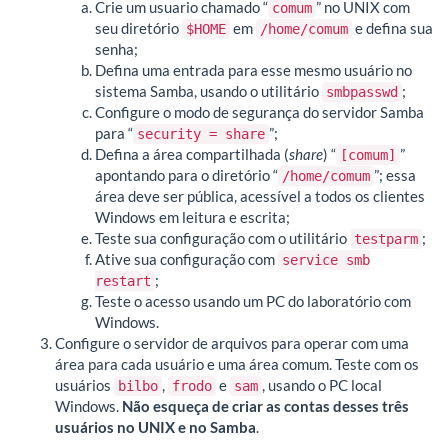
Crie um usuario chamado “
” no UNIX com
comum
seu diretório
em
e defina sua
$HOME
/home/comum
senha;
Defina uma entrada para esse mesmo usuário no
sistema Samba, usando o utilitário
;
smbpasswd
Configure o modo de segurança do servidor Samba
para “
”;
security = share
Defina a área compartilhada (
share
) “
”
[comum]
apontando para o diretório “
”; essa
/home/comum
área deve ser pública, acessível a todos os clientes
Windows em leitura e escrita;
Teste sua configuração com o utilitário
;
testparm
Ative sua configuração com
service smb
;
restart
Teste o acesso usando um PC do laboratório com
Windows.
Configure o servidor de arquivos para operar com uma
área para cada usuário e uma área comum. Teste com os
usuários
,
e
, usando o PC local
bilbo
frodo
sam
Windows.
Não esqueça de criar as contas desses três
usuários no UNIX e no Samba
.