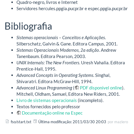
Quadro-negro, livros e Internet
Servidores hercules.ppgia.pucpr.br e espec.ppgia.pucpr.br
Bibliografia
Sistemas operacionais – Conceitos e Aplicações
.
Silberschatz, Galvin & Gane. Editora Campus, 2001.
Sistemas Operacionais Modernos, 2a edição
. Andrew
Tanenbaum. Editora Pearson, 2003.
UNIX Internals: The New Frontiers
. Uresh Vahalia. Editora
Prentice-Hall, 1995.
Advanced Concepts in Operating Systems
. Singhal,
Shivaratri. Editora McGraw-Hill, 1994.
Advanced Linux Programming
(
PDF disponível online
).
Mitchell, Oldham, Samuel, Editora New Riders, 2001.
Livro de sistemas operacionais
(incompleto).
Textos fornecidos pelo professor
Documentação online na Espec
fso/start.txt
Última modificação:
2011/03/30 20:03
por
maziero