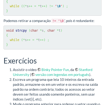
{
while
(
(
*
s
++
=
*
t
++
)
!=
'
\0
'
)
;
}
Podemos retirar a comparação
', pois é redundante:
!= '\0
void
strcpy
(
char
*
s
,
char
*
t
)
{
while
(
*
s
++
=
*
t
++
)
;
}
Exercícios
Assistir o vídeo
Binky Pointer Fun
, da
Stanford
University
(
versão com legendas em português
).
Escreva um programa que leia 10 inteiros da entrada
padrão, armazene-os em um vetor e os escreva na saída
padrão na ordem contrária; todos os acessos ao vetor
devem ser feitos usando somente ponteiros, sem usar
índices (vet[i], etc).
Mude o programa anterior para ordenar o vetor usando o