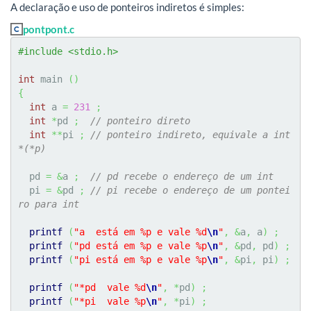
A declaração e uso de ponteiros indiretos é simples:
pontpont.c
#include <stdio.h>
int
 main 
(
)
{
int
 a 
=
231
;
int
*
pd 
;
// ponteiro direto
int
**
pi 
;
// ponteiro indireto, equivale a int 
*(*p)
  pd 
=
&
a 
;
// pd recebe o endereço de um int
  pi 
=
&
pd 
;
// pi recebe o endereço de um pontei
ro para int
printf
(
"a  está em %p e vale %d
\n
"
,
&
a
,
 a
)
;
printf
(
"pd está em %p e vale %p
\n
"
,
&
pd
,
 pd
)
;
printf
(
"pi está em %p e vale %p
\n
"
,
&
pi
,
 pi
)
;
printf
(
"*pd  vale %d
\n
"
,
*
pd
)
;
printf
(
"*pi  vale %p
\n
"
,
*
pi
)
;