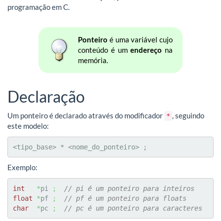
programação em C.
Ponteiro
é uma variável cujo
conteúdo é um
endereço
na
memória.
Declaração
Um ponteiro é declarado através do modificador
, seguindo
*
este modelo:
<tipo_base> * <nome_do_ponteiro> ;
Exemplo:
int
*
pi 
;
// pi é um ponteiro para inteiros
float
*
pf 
;
// pf é um ponteiro para floats
char
*
pc 
;
// pc é um ponteiro para caracteres