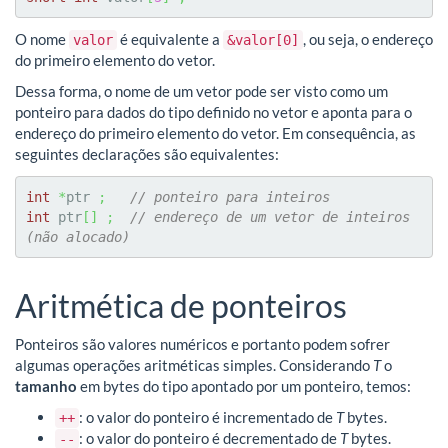
O nome
é equivalente a
, ou seja, o endereço
valor
&valor[0]
do primeiro elemento do vetor.
Dessa forma, o nome de um vetor pode ser visto como um
ponteiro para dados do tipo definido no vetor e aponta para o
endereço do primeiro elemento do vetor. Em consequência, as
seguintes declarações são equivalentes:
int
*
ptr 
;
// ponteiro para inteiros
int
 ptr
[
]
;
// endereço de um vetor de inteiros 
(não alocado)
Aritmética de ponteiros
Ponteiros são valores numéricos e portanto podem sofrer
algumas operações aritméticas simples. Considerando
T
o
tamanho
em bytes do tipo apontado por um ponteiro, temos:
: o valor do ponteiro é incrementado de
T
bytes.
++
: o valor do ponteiro é decrementado de
T
bytes.
--