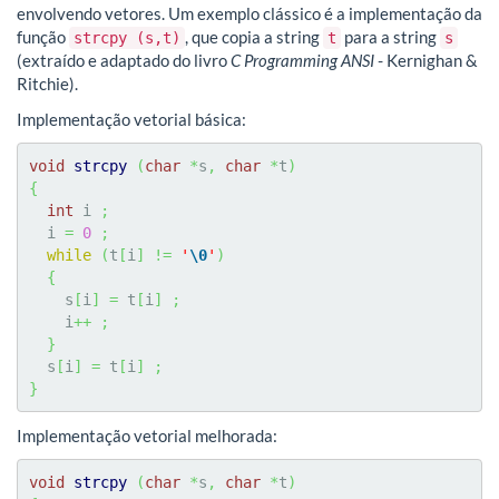
envolvendo vetores. Um exemplo clássico é a implementação da
função
, que copia a string
para a string
strcpy (s,t)
t
s
(extraído e adaptado do livro
C Programming ANSI
- Kernighan &
Ritchie).
Implementação vetorial básica:
void
strcpy
(
char
*
s
,
char
*
t
)
{
int
 i 
;
  i 
=
0
;
while
(
t
[
i
]
!=
'
\0
'
)
{
    s
[
i
]
=
 t
[
i
]
;
    i
++
;
}
  s
[
i
]
=
 t
[
i
]
;
}
Implementação vetorial melhorada:
void
strcpy
(
char
*
s
,
char
*
t
)