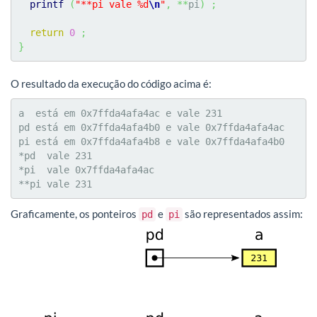
printf
(
"**pi vale %d
\n
"
,
**
pi
)
;
return
0
;
}
O resultado da execução do código acima é:
a  está em 0x7ffda4afa4ac e vale 231

pd está em 0x7ffda4afa4b0 e vale 0x7ffda4afa4ac

pi está em 0x7ffda4afa4b8 e vale 0x7ffda4afa4b0

*pd  vale 231

*pi  vale 0x7ffda4afa4ac

**pi vale 231
Graficamente, os ponteiros
e
são representados assim:
pd
pi