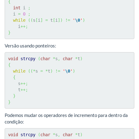
{
int
 i 
;
  i 
=
0
;
while
(
(
s
[
i
]
=
 t
[
i
]
)
!=
'
\0
'
)
    i
++;
}
Versão usando ponteiros:
void
strcpy
(
char
*
s
,
char
*
t
)
{
while
(
(
*
s 
=
*
t
)
!=
'
\0
'
)
{
    s
++;
    t
++;
}
}
Podemos mudar os operadores de incremento para dentro da
condição:
void
strcpy
(
char
*
s
,
char
*
t
)