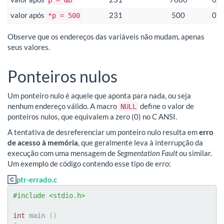
p = &b
valor após
231
500
0x
*p = 500
Observe que os endereços das variáveis não mudam, apenas
seus valores.
Ponteiros nulos
Um ponteiro nulo é aquele que aponta para nada, ou seja
nenhum endereço válido. A macro
define o valor de
NULL
ponteiros nulos, que equivalem a zero (0) no C ANSI.
A tentativa de desreferenciar um ponteiro nulo resulta em
erro
de acesso à memória
, que geralmente leva à interrupção da
execução com uma mensagem de
Segmentation Fault
ou similar.
Um exemplo de código contendo esse tipo de erro:
ptr-errado.c
#include <stdio.h>
int
 main 
(
)