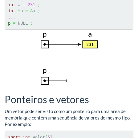
int
 a 
=
231
;
int
*
p 
=
&
a 
;
p
=
 NULL 
;
Ponteiros e vetores
Um vetor pode ser visto como um ponteiro para uma área de
memória que contém uma sequência de valores do mesmo tipo.
Por exemplo:
short
int
 valor
[
5
]
;