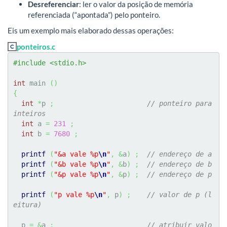
Desreferenciar
: ler o valor da posição de memória
referenciada (“apontada”) pelo ponteiro.
Eis um exemplo mais elaborado dessas operações:
ponteiros.c
#include <stdio.h>
int
 main 
(
)
{
int
*
p 
;
// ponteiro para 
inteiros
int
 a 
=
231
;
int
 b 
=
7680
;
printf
(
"&a vale %p
\n
"
,
&
a
)
;
// endereço de a
printf
(
"&b vale %p
\n
"
,
&
b
)
;
// endereço de b
printf
(
"&p vale %p
\n
"
,
&
p
)
;
// endereço de p
printf
(
"p vale %p
\n
"
,
 p
)
;
// valor de p (l
eitura)
  p 
=
&
a 
;
// atribuir valo