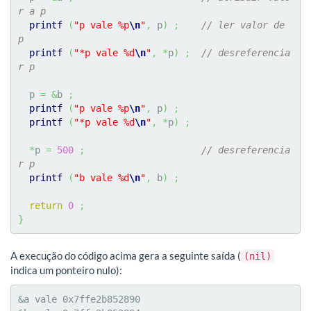
r a p
printf
(
"p vale %p
\n
"
,
 p
)
;
// ler valor de 
p
printf
(
"*p vale %d
\n
"
,
*
p
)
;
// desreferencia
r p
  p 
=
&
b 
;
printf
(
"p vale %p
\n
"
,
 p
)
;
printf
(
"*p vale %d
\n
"
,
*
p
)
;
*
p 
=
500
;
// desreferencia
r p
printf
(
"b vale %d
\n
"
,
 b
)
;
return
0
;
}
A execução do código acima gera a seguinte saída (
(nil)
indica um ponteiro nulo):
&a vale 0x7ffe2b852890
