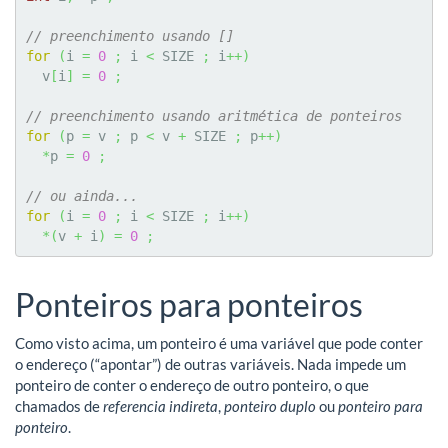
// preenchimento usando []
for
(
i 
=
0
;
 i 
<
 SIZE 
;
 i
++
)
  v
[
i
]
=
0
;
// preenchimento usando aritmética de ponteiros
for
(
p 
=
 v 
;
 p 
<
 v 
+
 SIZE 
;
 p
++
)
*
p 
=
0
;
// ou ainda...
for
(
i 
=
0
;
 i 
<
 SIZE 
;
 i
++
)
*
(
v 
+
 i
)
=
0
;
Ponteiros para ponteiros
Como visto acima, um ponteiro é uma variável que pode conter
o endereço (“apontar”) de outras variáveis. Nada impede um
ponteiro de conter o endereço de outro ponteiro, o que
chamados de
referencia indireta
,
ponteiro duplo
ou
ponteiro para
ponteiro
.