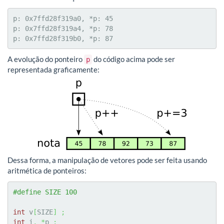
p: 0x7ffd28f319a0, *p: 45

p: 0x7ffd28f319a4, *p: 78

p: 0x7ffd28f319b0, *p: 87
A evolução do ponteiro
do código acima pode ser
p
representada graficamente:
Dessa forma, a manipulação de vetores pode ser feita usando
aritmética de ponteiros:
#define SIZE 100
int
 v
[
SIZE
]
;
int
 i
,
*
p 
;