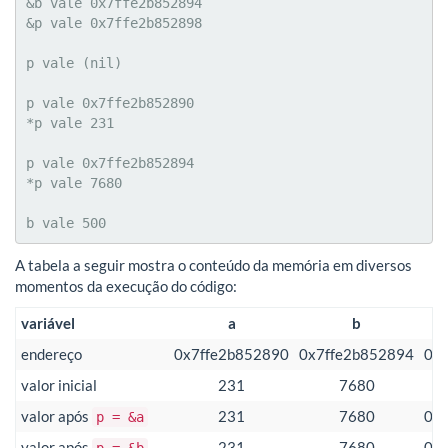
&b vale 0x7ffe2b852894

&p vale 0x7ffe2b852898

p vale (nil)

p vale 0x7ffe2b852890

*p vale 231

p vale 0x7ffe2b852894

*p vale 7680

b vale 500
A tabela a seguir mostra o conteúdo da memória em diversos
momentos da execução do código:
variável
a
b
endereço
0x7ffe2b852890
0x7ffe2b852894
0x
valor inicial
231
7680
valor após
231
7680
0x
p = &a
valor após
231
7680
0x