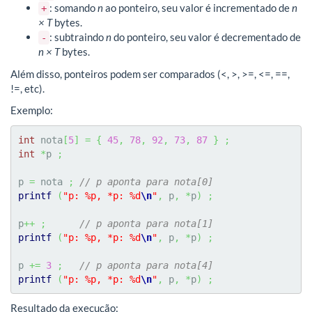
: somando
n
ao ponteiro, seu valor é incrementado de
n
+
× T
bytes.
: subtraindo
n
do ponteiro, seu valor é decrementado de
-
n × T
bytes.
Além disso, ponteiros podem ser comparados (<, >, >=, <=, ==,
!=, etc).
Exemplo:
int
 nota
[
5
]
=
{
45
,
78
,
92
,
73
,
87
}
;
int
*
p 
;
p 
=
 nota 
;
// p aponta para nota[0]
printf
(
"p: %p, *p: %d
\n
"
,
 p
,
*
p
)
;
p
++
;
// p aponta para nota[1]
printf
(
"p: %p, *p: %d
\n
"
,
 p
,
*
p
)
;
p 
+=
3
;
// p aponta para nota[4]
printf
(
"p: %p, *p: %d
\n
"
,
 p
,
*
p
)
;
Resultado da execução: