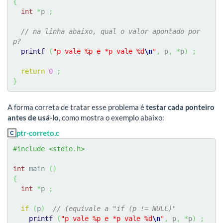
{
int
*
p 
;
// na linha abaixo, qual o valor apontado por 
p?
printf
(
"p vale %p e *p vale %d
\n
"
,
 p
,
*
p
)
;
return
0
;
}
A forma correta de tratar esse problema é
testar cada ponteiro
antes de usá-lo
, como mostra o exemplo abaixo:
ptr-correto.c
#include <stdio.h>
int
 main 
(
)
{
int
*
p 
;
if
(
p
)
// (equivale a "if (p != NULL)"
printf
(
"p vale %p e *p vale %d
\n
"
,
 p
,
*
p
)
;