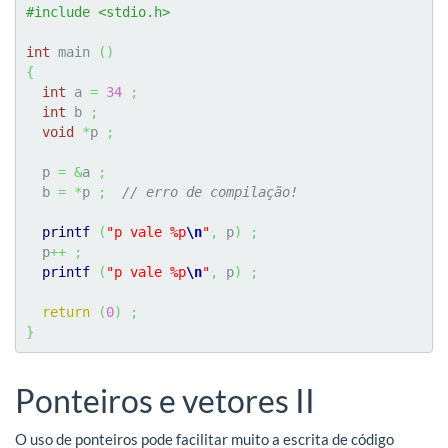
#include <stdio.h>
int
 main 
(
)
{
int
 a 
=
34
;
int
 b 
;
void
*
p 
;
  p 
=
&
a 
;
  b 
=
*
p 
;
// erro de compilação!
printf
(
"p vale %p
\n
"
,
 p
)
;
  p
++
;
printf
(
"p vale %p
\n
"
,
 p
)
;
return
(
0
)
;
}
Ponteiros e vetores II
O uso de ponteiros pode facilitar muito a escrita de código