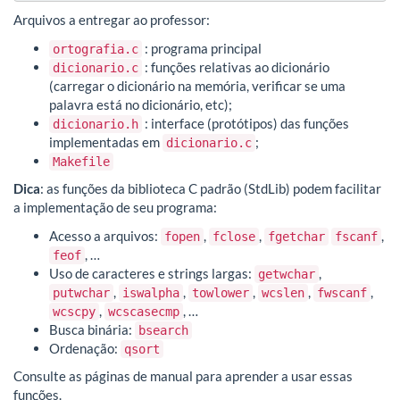
Arquivos a entregar ao professor:
: programa principal
ortografia.c
: funções relativas ao dicionário
dicionario.c
(carregar o dicionário na memória, verificar se uma
palavra está no dicionário, etc);
: interface (protótipos) das funções
dicionario.h
implementadas em
;
dicionario.c
Makefile
Dica
: as funções da biblioteca C padrão (StdLib) podem facilitar
a implementação de seu programa:
Acesso a arquivos:
,
,
,
fopen
fclose
fgetchar
fscanf
, …
feof
Uso de caracteres e strings largas:
,
getwchar
,
,
,
,
,
putwchar
iswalpha
towlower
wcslen
fwscanf
,
, …
wcscpy
wcscasecmp
Busca binária:
bsearch
Ordenação:
qsort
Consulte as páginas de manual para aprender a usar essas
funções.