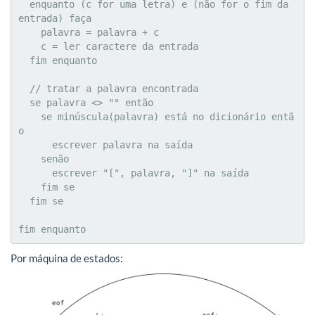
  enquanto (c for uma letra) e (não for o fim da 
entrada) faça

    palavra = palavra + c

    c = ler caractere da entrada

  fim enquanto

  // tratar a palavra encontrada 

  se palavra <> "" então

    se minúscula(palavra) está no dicionário entã
o

      escrever palavra na saída

    senão

      escrever "[", palavra, "]" na saída

    fim se

  fim se

fim enquanto
Por máquina de estados: