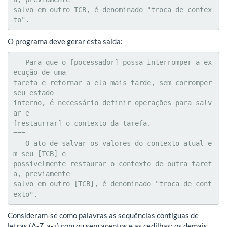
salvo em outro TCB, é denominado "troca de contex
to".
O programa deve gerar esta saída:
   Para que o [pocessador] possa interromper a ex
ecução de uma

tarefa e retornar a ela mais tarde, sem corromper 
seu estado

interno, é necessário definir operações para salv
ar e 

[restaurrar] o contexto da tarefa.

===

   O ato de salvar os valores do contexto atual e
m seu [TCB] e

possivelmente restaurar o contexto de outra taref
a, previamente

salvo em outro [TCB], é denominado "troca de cont
exto".
Consideram-se como palavras as sequências contíguas de
letras (A-Z, a-z) com ou sem acentos e as cedilhas; os demais