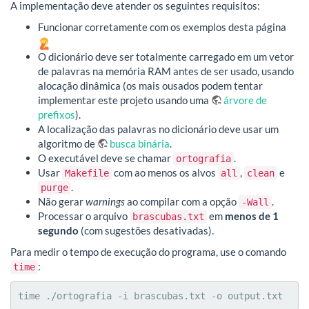
A implementação deve atender os seguintes requisitos:
Funcionar corretamente com os exemplos desta página
O dicionário deve ser totalmente carregado em um vetor
de palavras na memória RAM antes de ser usado, usando
alocação dinâmica (os mais ousados podem tentar
implementar este projeto usando uma
árvore de
prefixos
).
A localização das palavras no dicionário deve usar um
algoritmo de
busca binária
.
O executável deve se chamar
.
ortografia
Usar
com ao menos os alvos
,
e
Makefile
all
clean
.
purge
Não gerar
warnings
ao compilar com a opção
.
-Wall
Processar o arquivo
em
menos de 1
brascubas.txt
segundo
(com sugestões desativadas).
Para medir o tempo de execução do programa, use o comando
:
time
time ./ortografia -i brascubas.txt -o output.txt