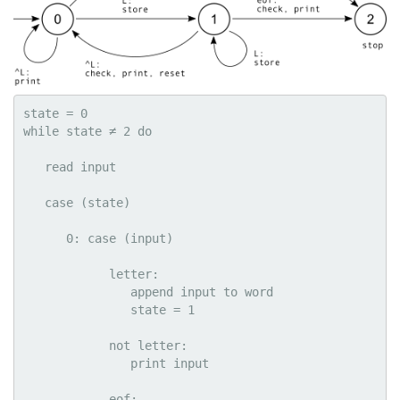
state = 0

while state ≠ 2 do

   read input

   case (state)

      0: case (input)

            letter:

               append input to word

               state = 1

            not letter:

               print input

            eof:
