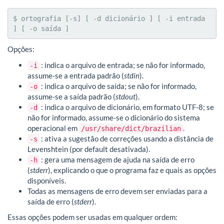
$ ortografia [-s] [ -d dicionário ] [ -i entrada 
] [ -o saída ]
Opções:
: indica o arquivo de entrada; se não for informado,
-i
assume-se a entrada padrão (
stdin
).
: indica o arquivo de saída; se não for informado,
-o
assume-se a saída padrão (
stdout
).
: indica o arquivo de dicionário, em formato UTF-8; se
-d
não for informado, assume-se o dicionário do sistema
operacional em
.
/usr/share/dict/brazilian
: ativa a sugestão de correções usando a distância de
-s
Levenshtein (por default desativada).
: gera uma mensagem de ajuda na saída de erro
-h
(
stderr
), explicando o que o programa faz e quais as opções
disponíveis.
Todas as mensagens de erro devem ser enviadas para a
saída de erro (
stderr
).
Essas opções podem ser usadas em qualquer ordem: