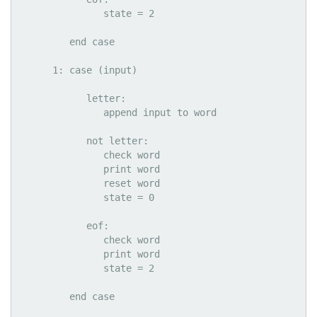
               state = 2

         end case

      1: case (input)

            letter:

               append input to word

            not letter:

               check word

               print word

               reset word

               state = 0

            eof:

               check word

               print word

               state = 2

         end case
