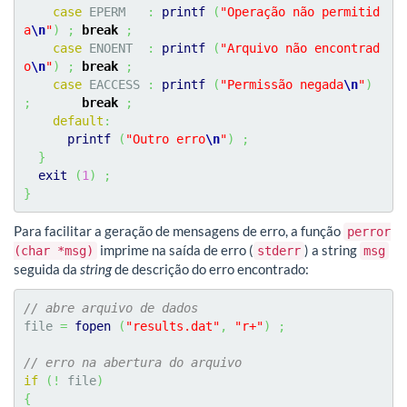
case
 EPERM   
:
printf
(
"Operação não permitid
a
\n
"
)
;
break
;
case
 ENOENT  
:
printf
(
"Arquivo não encontrad
o
\n
"
)
;
break
;
case
 EACCESS 
:
printf
(
"Permissão negada
\n
"
)
;
break
;
default
:
printf
(
"Outro erro
\n
"
)
;
}
exit
(
1
)
;
}
Para facilitar a geração de mensagens de erro, a função
perror
imprime na saída de erro (
) a string
(char *msg)
stderr
msg
seguida da
string
de descrição do erro encontrado:
// abre arquivo de dados
file 
=
fopen
(
"results.dat"
,
"r+"
)
;
// erro na abertura do arquivo
if
(
!
 file
)
{