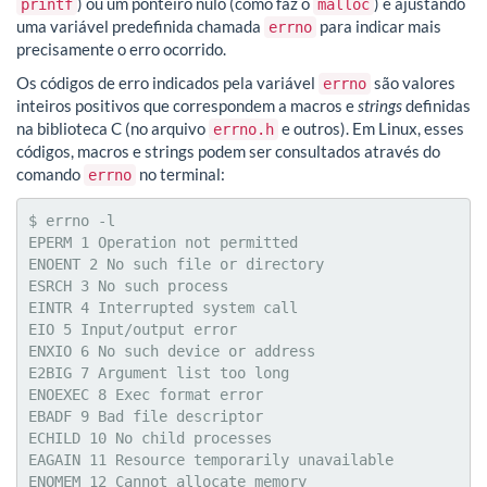
) ou um ponteiro nulo (como faz o
) e ajustando
printf
malloc
uma variável predefinida chamada
para indicar mais
errno
precisamente o erro ocorrido.
Os códigos de erro indicados pela variável
são valores
errno
inteiros positivos que correspondem a macros e
strings
definidas
na biblioteca C (no arquivo
e outros). Em Linux, esses
errno.h
códigos, macros e strings podem ser consultados através do
comando
no terminal:
errno
$ errno -l

EPERM 1 Operation not permitted

ENOENT 2 No such file or directory

ESRCH 3 No such process

EINTR 4 Interrupted system call

EIO 5 Input/output error

ENXIO 6 No such device or address

E2BIG 7 Argument list too long

ENOEXEC 8 Exec format error

EBADF 9 Bad file descriptor

ECHILD 10 No child processes

EAGAIN 11 Resource temporarily unavailable

ENOMEM 12 Cannot allocate memory
