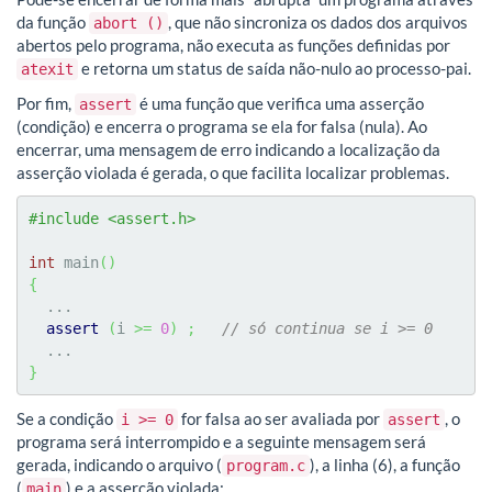
da função
, que não sincroniza os dados dos arquivos
abort ()
abertos pelo programa, não executa as funções definidas por
e retorna um status de saída não-nulo ao processo-pai.
atexit
Por fim,
é uma função que verifica uma asserção
assert
(condição) e encerra o programa se ela for falsa (nula). Ao
encerrar, uma mensagem de erro indicando a localização da
asserção violada é gerada, o que facilita localizar problemas.
#include <assert.h>
int
 main
(
)
{
  ...  

assert
(
i 
>=
0
)
;
// só continua se i >= 0
}
Se a condição
for falsa ao ser avaliada por
, o
i >= 0
assert
programa será interrompido e a seguinte mensagem será
gerada, indicando o arquivo (
), a linha (6), a função
program.c
(
) e a asserção violada:
main