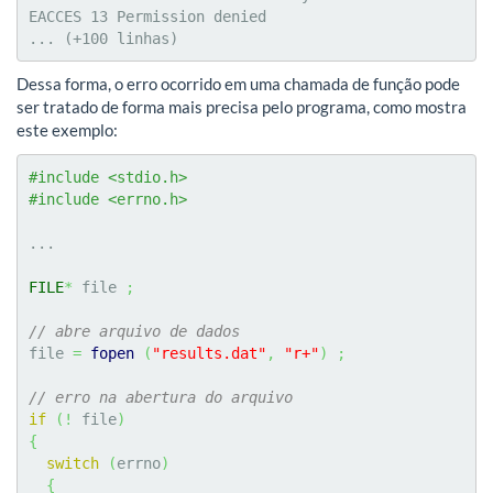
EACCES 13 Permission denied

... (+100 linhas)
Dessa forma, o erro ocorrido em uma chamada de função pode
ser tratado de forma mais precisa pelo programa, como mostra
este exemplo:
#include <stdio.h>
#include <errno.h>
...

FILE
*
 file 
;
// abre arquivo de dados
file 
=
fopen
(
"results.dat"
,
"r+"
)
;
// erro na abertura do arquivo
if
(
!
 file
)
{
switch
(
errno
)
{