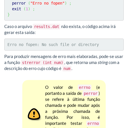
perror
(
"Erro no fopen"
)
;
exit
(
1
)
;
}
Caso o arquivo
não exista, o código acima irá
results.dat
gerar esta saída:
Erro no fopen: No such file or directory
Para produzir mensagens de erro mais elaboradas, pode-se usar
a função
, que retorna uma
string
com a
strerror (int num)
descrição do erro cujo código é
.
num
O valor de
(e
errno
portanto a saída de
)
perror
se refere à última função
chamada e pode mudar após
a próxima chamada de
função. Por isso, é
importante testar
errno