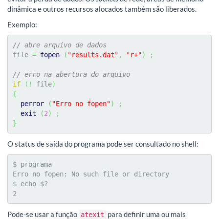
dinâmica e outros recursos alocados também são liberados.
Exemplo:
// abre arquivo de dados
file 
=
fopen
(
"results.dat"
,
"r+"
)
;
// erro na abertura do arquivo
if
(
!
 file
)
{
perror
(
"Erro no fopen"
)
;
exit
(
2
)
;
}
O status de saída do programa pode ser consultado no shell:
$ programa

Erro no fopen: No such file or directory

$ echo $?

2
Pode-se usar a função
para definir uma ou mais
atexit