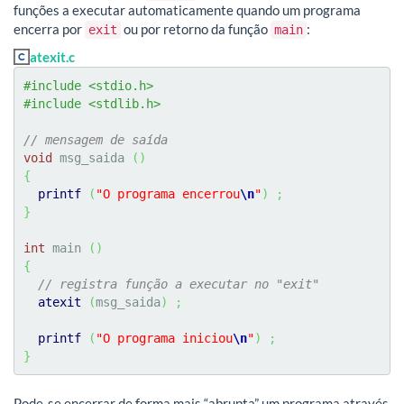
funções a executar automaticamente quando um programa
encerra por
ou por retorno da função
:
exit
main
atexit.c
#include <stdio.h>
#include <stdlib.h>
// mensagem de saída
void
 msg_saida 
(
)
{
printf
(
"O programa encerrou
\n
"
)
;
}
int
 main 
(
)
{
// registra função a executar no "exit"
atexit
(
msg_saida
)
;
printf
(
"O programa iniciou
\n
"
)
;
}
Pode-se encerrar de forma mais “abrupta” um programa através