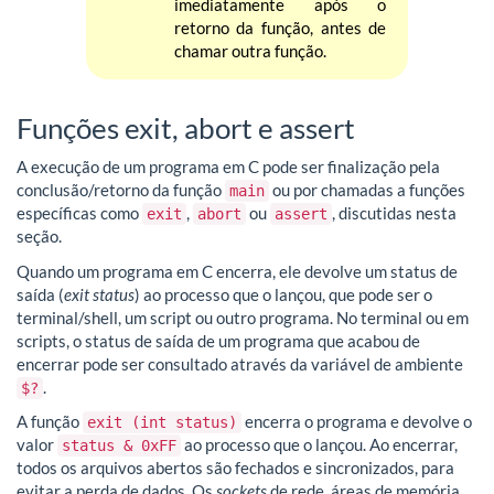
imediatamente após o
retorno da função, antes de
chamar outra função.
Funções exit, abort e assert
A execução de um programa em C pode ser finalização pela
conclusão/retorno da função
ou por chamadas a funções
main
específicas como
,
ou
, discutidas nesta
exit
abort
assert
seção.
Quando um programa em C encerra, ele devolve um status de
saída (
exit status
) ao processo que o lançou, que pode ser o
terminal/shell, um script ou outro programa. No terminal ou em
scripts, o status de saída de um programa que acabou de
encerrar pode ser consultado através da variável de ambiente
.
$?
A função
encerra o programa e devolve o
exit (int status)
valor
ao processo que o lançou. Ao encerrar,
status & 0xFF
todos os arquivos abertos são fechados e sincronizados, para
evitar a perda de dados. Os
sockets
de rede, áreas de memória