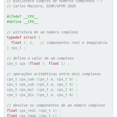
// Biblioteca simples de números complexos :-)
// Carlos Maziero, DINF/UFPR 2020
#ifndef __CPX__
#define __CPX__
// estrutura de um número complexo
typedef
struct
{
float
 r
,
 i
;
// componentes real e imaginária
}
 cpx_t 
;
// define o valor de um complexo
cpx_t cpx 
(
float
 r
,
float
 i
)
;
// operações aritméticas entre dois complexos
cpx_t cpx_sum 
(
cpx_t a
,
 cpx_t b
)
;
cpx_t cpx_sub 
(
cpx_t a
,
 cpx_t b
)
;
cpx_t cpx_mul 
(
cpx_t a
,
 cpx_t b
)
;
cpx_t cpx_div 
(
cpx_t a
,
 cpx_t b
)
;
// devolve os componentes de um número complexo
float
 cpx_real 
(
cpx_t c
)
;
float
 cpx_imag 
(
cpx_t c
)
;