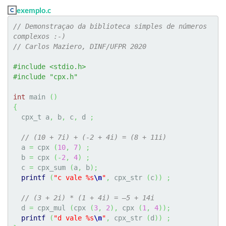
exemplo.c
// Demonstraçao da biblioteca simples de números 
complexos :-)
// Carlos Maziero, DINF/UFPR 2020
#include <stdio.h>
#include "cpx.h"
int
 main 
(
)
{
  cpx_t a
,
 b
,
 c
,
 d 
;
// (10 + 7i) + (-2 + 4i) = (8 + 11i)
  a 
=
 cpx 
(
10
,
7
)
;
  b 
=
 cpx 
(
-
2
,
4
)
;
  c 
=
 cpx_sum 
(
a
,
 b
)
;
printf
(
"c vale %s
\n
"
,
 cpx_str 
(
c
)
)
;
// (3 + 2i) * (1 + 4i) = –5 + 14i
  d 
=
 cpx_mul 
(
cpx 
(
3
,
2
)
,
 cpx 
(
1
,
4
)
)
;
printf
(
"d vale %s
\n
"
,
 cpx_str 
(
d
)
)
;