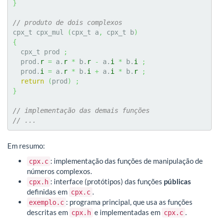
}
// produto de dois complexos
cpx_t cpx_mul 
(
cpx_t a
,
 cpx_t b
)
{
  cpx_t prod 
;
  prod.
r
=
 a.
r
*
 b.
r
-
 a.
i
*
 b.
i
;
  prod.
i
=
 a.
r
*
 b.
i
+
 a.
i
*
 b.
r
;
return
(
prod
)
;
}
// implementação das demais funções
// ...
Em resumo:
: implementação das funções de manipulação de
cpx.c
números complexos.
: interface (protótipos) das funções
públicas
cpx.h
definidas em
.
cpx.c
: programa principal, que usa as funções
exemplo.c
descritas em
e implementadas em
.
cpx.h
cpx.c