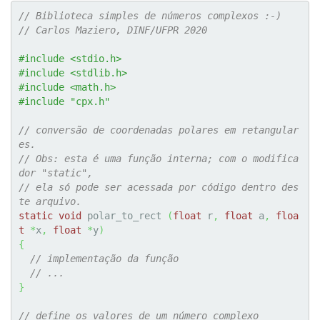
// Biblioteca simples de números complexos :-)
// Carlos Maziero, DINF/UFPR 2020
#include <stdio.h>
#include <stdlib.h>
#include <math.h>
#include "cpx.h"
// conversão de coordenadas polares em retangular
es.
// Obs: esta é uma função interna; com o modifica
dor "static",
// ela só pode ser acessada por código dentro des
te arquivo.
static
void
 polar_to_rect 
(
float
 r
,
float
 a
,
floa
t
*
x
,
float
*
y
)
{
// implementação da função
// ...
}
// define os valores de um número complexo