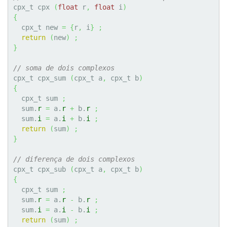
cpx_t cpx 
(
float
 r
,
float
 i
)
{
  cpx_t new 
=
{
r
,
 i
}
;
return
(
new
)
;
}
// soma de dois complexos
cpx_t cpx_sum 
(
cpx_t a
,
 cpx_t b
)
{
  cpx_t sum 
;
  sum.
r
=
 a.
r
+
 b.
r
;
  sum.
i
=
 a.
i
+
 b.
i
;
return
(
sum
)
;
}
// diferença de dois complexos
cpx_t cpx_sub 
(
cpx_t a
,
 cpx_t b
)
{
  cpx_t sum 
;
  sum.
r
=
 a.
r
-
 b.
r
;
  sum.
i
=
 a.
i
-
 b.
i
;
return
(
sum
)
;