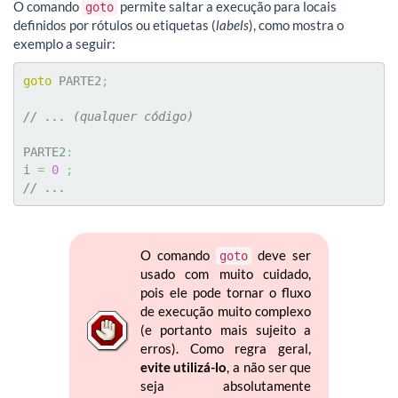
O comando
permite saltar a execução para locais
goto
definidos por rótulos ou etiquetas (
labels
), como mostra o
exemplo a seguir:
goto
 PARTE2
;
// ... (qualquer código)
PARTE2
:
i 
=
0
;
// ...  
O comando
deve ser
goto
usado com muito cuidado,
pois ele pode tornar o fluxo
de execução muito complexo
(e portanto mais sujeito a
erros). Como regra geral,
evite utilizá-lo
, a não ser que
seja absolutamente