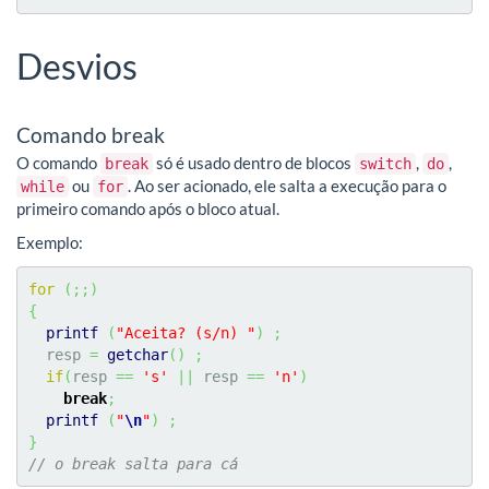
Desvios
Comando break
O comando
só é usado dentro de blocos
,
,
break
switch
do
ou
. Ao ser acionado, ele salta a execução para o
while
for
primeiro comando após o bloco atual.
Exemplo:
for
(
;;
)
{
printf
(
"Aceita? (s/n) "
)
;
  resp 
=
getchar
(
)
;
if
(
resp 
==
's'
||
 resp 
==
'n'
)
break
;
printf
(
"
\n
"
)
;
}
// o break salta para cá 