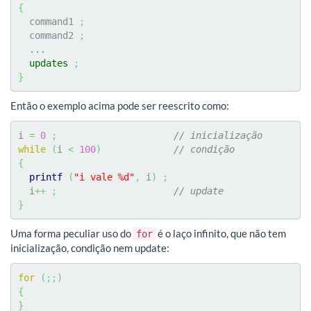
{
  command1 
;
  command2 
;
  ...

updates
;
}
Então o exemplo acima pode ser reescrito como:
i 
=
0
;
// inicialização
while
(
i 
<
100
)
// condição
{
printf
(
"i vale %d"
,
 i
)
;
  i
++
;
// update
}
Uma forma peculiar uso do
é o laço infinito, que não tem
for
inicialização, condição nem update:
for
(
;;
)
{
}