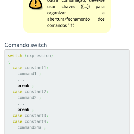
outra combinação, deve-se
usar chaves ({…}) para
organizar a
abertura/fechamento dos
comandos “if”.
Comando switch
switch
(
expression
)
{
case
 constant1
:
    command1 
;
    ...

break
;
case
 constant2
:
    command2 
;
    ...

break
;
case
 constant3
:
case
 constant4
:
    command34a 
;
    ...
