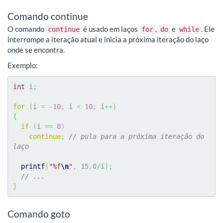
Comando continue
O comando
é usado em laços
,
e
. Ele
continue
for
do
while
interrompe a iteração atual e inicia a próxima iteração do laço
onde se encontra.
Exemplo:
int
 i
;
for
(
i 
=
-
10
;
 i 
<
10
;
 i
++
)
{
if
(
i 
==
0
)
continue
;
// pula para a próxima iteração do 
laço
printf
(
"%f
\n
"
,
15.0
/
i
)
;
// ...
}
Comando goto