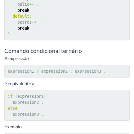
    palio
++
;
break
;
default
:
    outros
++
;
break
;
}
Comando condicional ternário
A expressão
expression1 
?
 expression2 
:
 expression3 
;
é equivalente a
if
(
expression1
)
  expression2 
;
else
  expression3 
;
Exemplo: