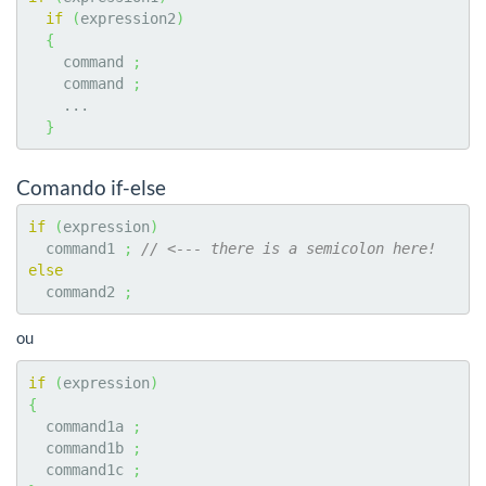
if
(
expression2
)
{
    command 
;
    command 
;
    ...

}
Comando if-else
if
(
expression
)
  command1 
;
// <--- there is a semicolon here!
else
  command2 
;
ou
if
(
expression
)
{
  command1a 
;
  command1b 
;
  command1c 
;