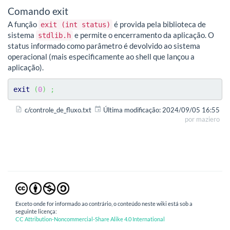
Comando exit
A função
é provida pela biblioteca de
exit (int status)
sistema
e permite o encerramento da aplicação. O
stdlib.h
status informado como parâmetro é devolvido ao sistema
operacional (mais especificamente ao shell que lançou a
aplicação).
exit
(
0
)
;
c/controle_de_fluxo.txt
Última modificação:
2024/09/05 16:55
por
maziero
Exceto onde for informado ao contrário, o conteúdo neste wiki está sob a
seguinte licença:
CC Attribution-Noncommercial-Share Alike 4.0 International