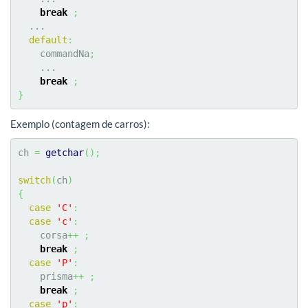
break
;
  ...

default
:
    commandNa
;
    ...

break
;
}
Exemplo (contagem de carros):
ch 
=
getchar
(
)
;
switch
(
ch
)
{
case
'C'
:
case
'c'
:
    corsa
++
;
break
;
case
'P'
:
    prisma
++
;
break
;
case
'p'
: