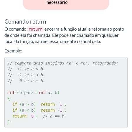
necessário.
Comando return
O comando
encerra a função atual e retorna ao ponto
return
de onde ela foi chamada. Ele pode ser chamado em qualquer
local da função, não necessariamente no final dela.
Exemplo:
// compara dois inteiros "a" e "b", retornando:
//  +1 se a > b
//  -1 se a < b
//   0 se a = b
int
 compara 
(
int
 a
,
 b
)
{
if
(
a 
>
 b
)
return
1
;
if
(
a 
<
 b
)
return
-
1
;
return
0
;
// a == b
}