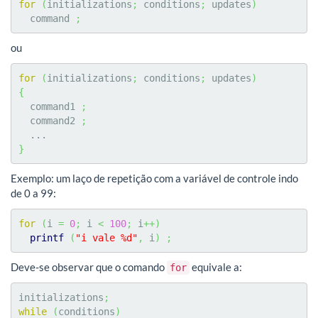
for
(
initializations
;
 conditions
;
 updates
)
  command 
;
ou
for
(
initializations
;
 conditions
;
 updates
)
{
  command1 
;
  command2 
;
}
Exemplo: um laço de repetição com a variável de controle indo
de 0 a 99:
for
(
i 
=
0
;
 i 
<
100
;
 i
++
)
printf
(
"i vale %d"
,
 i
)
;
Deve-se observar que o comando
equivale a:
for
initializations
;
while
(
conditions
)