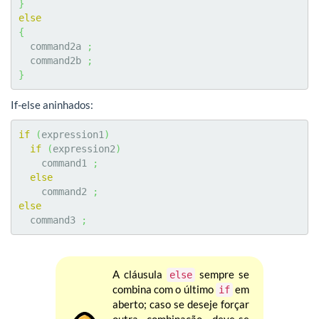
}
else
{
  command2a 
;
  command2b 
;
}
If-else aninhados:
if
(
expression1
)
if
(
expression2
)
    command1 
;
else
    command2 
;
else
  command3 
;
A cláusula
sempre se
else
combina com o último
em
if
aberto; caso se deseje forçar