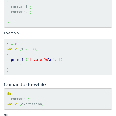
{
  command1 
;
  command2 
;
}
Exemplo:
i 
=
0
;
while
(
i 
<
100
)
{
printf
(
"i vale %d
\n
"
,
 i
)
;
  i
++
;
}
Comando do-while
do
  command 
;
while
(
expression
)
;
ou