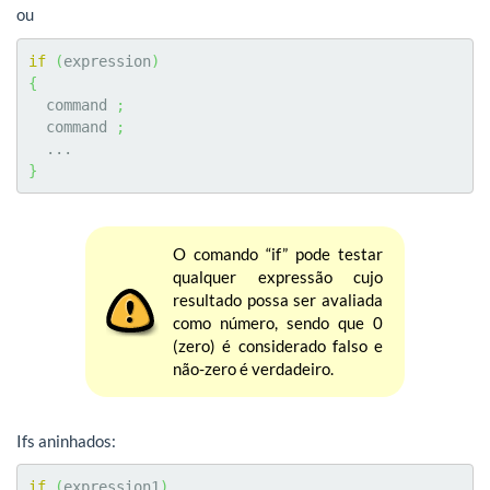
ou
if
(
expression
)
{
  command 
;
  command 
;
}
O comando “if” pode testar
qualquer expressão cujo
resultado possa ser avaliada
como número, sendo que 0
(zero) é considerado falso e
não-zero é verdadeiro.
Ifs aninhados:
if
(
expression1
)