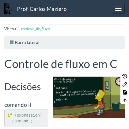
Prof. Carlos Maziero
Visitou
controle_de_fluxo
Barra lateral
Controle de fluxo em C
Decisões
comando if
if
(
expression
)
  command 
;