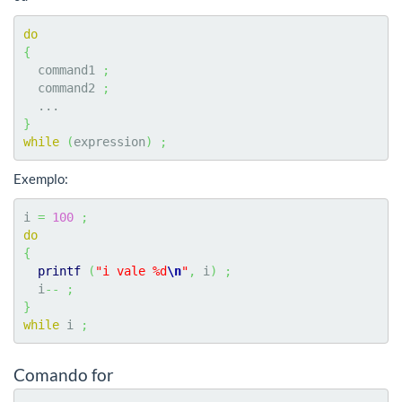
do
{
  command1 
;
  command2 
;
}
while
(
expression
)
;
Exemplo:
i 
=
100
;
do
{
printf
(
"i vale %d
\n
"
,
 i
)
;
  i
--
;
}
while
 i 
;
Comando for