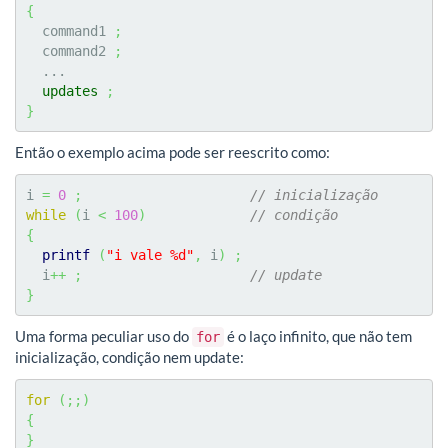
{
  command1 
;
  command2 
;
  ...

updates
;
}
Então o exemplo acima pode ser reescrito como:
i 
=
0
;
// inicialização
while
(
i 
<
100
)
// condição
{
printf
(
"i vale %d"
,
 i
)
;
  i
++
;
// update
}
Uma forma peculiar uso do
é o laço infinito, que não tem
for
inicialização, condição nem update:
for
(
;;
)
{
}