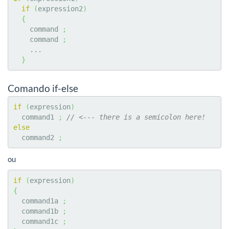
if
(
expression2
)
{
    command 
;
    command 
;
    ...

}
Comando if-else
if
(
expression
)
  command1 
;
// <--- there is a semicolon here!
else
  command2 
;
ou
if
(
expression
)
{
  command1a 
;
  command1b 
;
  command1c 
;