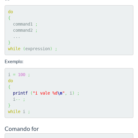
do
{
  command1 
;
  command2 
;
}
while
(
expression
)
;
Exemplo:
i 
=
100
;
do
{
printf
(
"i vale %d
\n
"
,
 i
)
;
  i
--
;
}
while
 i 
;
Comando for