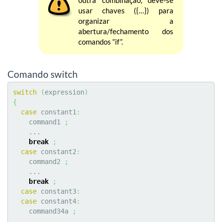
outra combinação, deve-se
usar chaves ({…}) para
organizar a
abertura/fechamento dos
comandos “if”.
Comando switch
switch
(
expression
)
{
case
 constant1
:
    command1 
;
    ...

break
;
case
 constant2
:
    command2 
;
    ...

break
;
case
 constant3
:
case
 constant4
:
    command34a 
;
    ...
