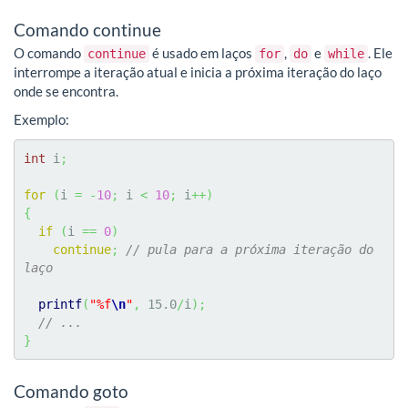
Comando continue
O comando
é usado em laços
,
e
. Ele
continue
for
do
while
interrompe a iteração atual e inicia a próxima iteração do laço
onde se encontra.
Exemplo:
int
 i
;
for
(
i 
=
-
10
;
 i 
<
10
;
 i
++
)
{
if
(
i 
==
0
)
continue
;
// pula para a próxima iteração do 
laço
printf
(
"%f
\n
"
,
15.0
/
i
)
;
// ...
}
Comando goto