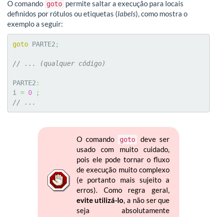
O comando
permite saltar a execução para locais
goto
definidos por rótulos ou etiquetas (
labels
), como mostra o
exemplo a seguir:
goto
 PARTE2
;
// ... (qualquer código)
PARTE2
:
i 
=
0
;
// ...  
O comando
deve ser
goto
usado com muito cuidado,
pois ele pode tornar o fluxo
de execução muito complexo
(e portanto mais sujeito a
erros). Como regra geral,
evite utilizá-lo
, a não ser que
seja absolutamente