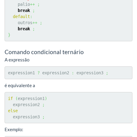
    palio
++
;
break
;
default
:
    outros
++
;
break
;
}
Comando condicional ternário
A expressão
expression1 
?
 expression2 
:
 expression3 
;
é equivalente a
if
(
expression1
)
  expression2 
;
else
  expression3 
;
Exemplo: