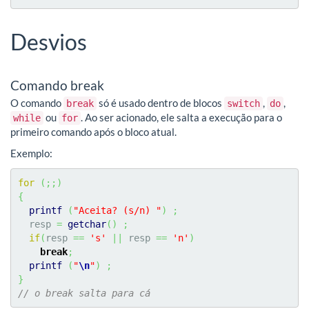
Desvios
Comando break
O comando
só é usado dentro de blocos
,
,
break
switch
do
ou
. Ao ser acionado, ele salta a execução para o
while
for
primeiro comando após o bloco atual.
Exemplo:
for
(
;;
)
{
printf
(
"Aceita? (s/n) "
)
;
  resp 
=
getchar
(
)
;
if
(
resp 
==
's'
||
 resp 
==
'n'
)
break
;
printf
(
"
\n
"
)
;
}
// o break salta para cá 