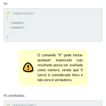
ou
if
(
expression
)
{
  command 
;
  command 
;
}
O comando “if” pode testar
qualquer expressão cujo
resultado possa ser avaliada
como número, sendo que 0
(zero) é considerado falso e
não-zero é verdadeiro.
Ifs aninhados:
if
(
expression1
)