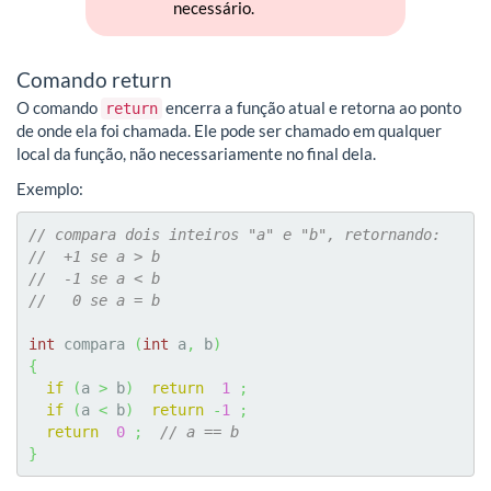
necessário.
Comando return
O comando
encerra a função atual e retorna ao ponto
return
de onde ela foi chamada. Ele pode ser chamado em qualquer
local da função, não necessariamente no final dela.
Exemplo:
// compara dois inteiros "a" e "b", retornando:
//  +1 se a > b
//  -1 se a < b
//   0 se a = b
int
 compara 
(
int
 a
,
 b
)
{
if
(
a 
>
 b
)
return
1
;
if
(
a 
<
 b
)
return
-
1
;
return
0
;
// a == b
}