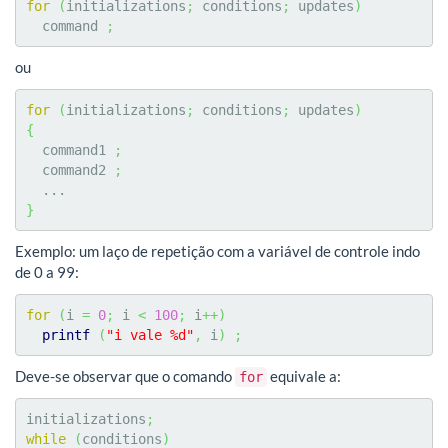
for
(
initializations
;
 conditions
;
 updates
)
  command 
;
ou
for
(
initializations
;
 conditions
;
 updates
)
{
  command1 
;
  command2 
;
}
Exemplo: um laço de repetição com a variável de controle indo
de 0 a 99:
for
(
i 
=
0
;
 i 
<
100
;
 i
++
)
printf
(
"i vale %d"
,
 i
)
;
Deve-se observar que o comando
equivale a:
for
initializations
;
while
(
conditions
)