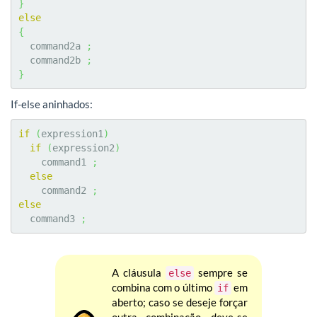
}
else
{
  command2a 
;
  command2b 
;
}
If-else aninhados:
if
(
expression1
)
if
(
expression2
)
    command1 
;
else
    command2 
;
else
  command3 
;
A cláusula
sempre se
else
combina com o último
em
if
aberto; caso se deseje forçar