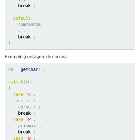
break
;
  ...

default
:
    commandNa
;
    ...

break
;
}
Exemplo (contagem de carros):
ch 
=
getchar
(
)
;
switch
(
ch
)
{
case
'C'
:
case
'c'
:
    corsa
++
;
break
;
case
'P'
:
    prisma
++
;
break
;
case
'p'
: