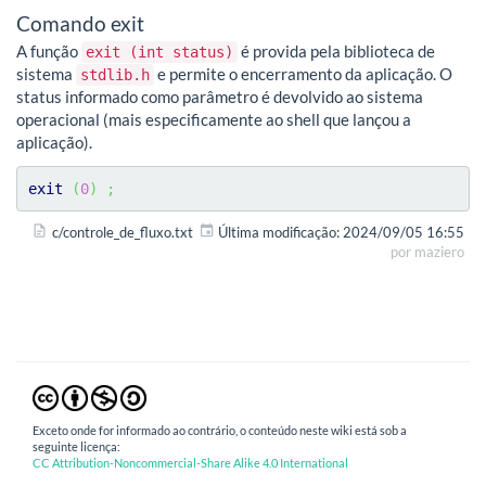
Comando exit
A função
é provida pela biblioteca de
exit (int status)
sistema
e permite o encerramento da aplicação. O
stdlib.h
status informado como parâmetro é devolvido ao sistema
operacional (mais especificamente ao shell que lançou a
aplicação).
exit
(
0
)
;
c/controle_de_fluxo.txt
Última modificação:
2024/09/05 16:55
por
maziero
Exceto onde for informado ao contrário, o conteúdo neste wiki está sob a
seguinte licença:
CC Attribution-Noncommercial-Share Alike 4.0 International