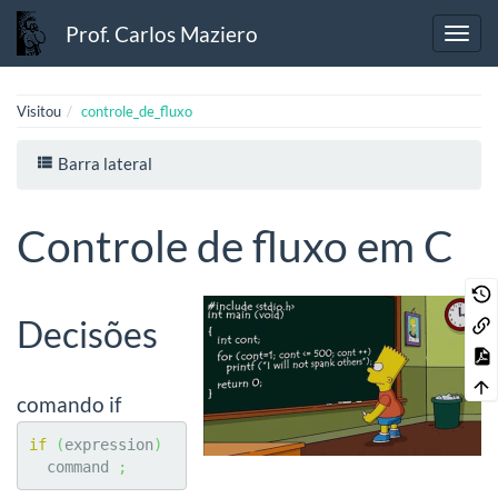
Prof. Carlos Maziero
Visitou
controle_de_fluxo
Barra lateral
Controle de fluxo em C
Decisões
comando if
if
(
expression
)
  command 
;