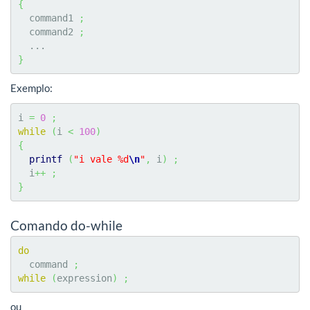
{
  command1 
;
  command2 
;
}
Exemplo:
i 
=
0
;
while
(
i 
<
100
)
{
printf
(
"i vale %d
\n
"
,
 i
)
;
  i
++
;
}
Comando do-while
do
  command 
;
while
(
expression
)
;
ou