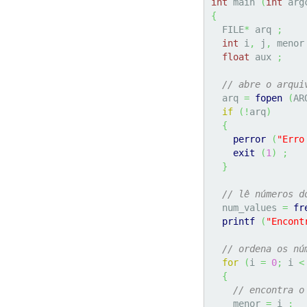
int
 main 
(
int
 arg
{
  FILE
*
 arq 
;
int
 i
,
 j
,
 menor
float
 aux 
;
// abre o arqui
  arq 
=
fopen
(
AR
if
(
!
arq
)
{
perror
(
"Erro
exit
(
1
)
;
}
// lê números d
  num_values 
=
fr
printf
(
"Encont
// ordena os nú
for
(
i 
=
0
;
 i 
<
{
// encontra o
    menor 
=
 i 
;