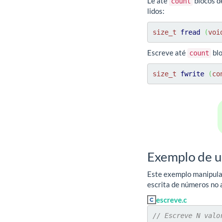
Lê até
blocos 
count
lidos:
size_t
fread
(
voi
Escreve até
bl
count
size_t
fwrite
(
co
Exemplo de u
Este exemplo manipula
escrita de números no 
escreve.c
// Escreve N valo