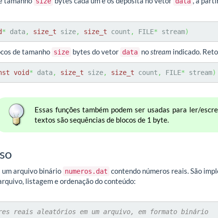
de tamanho
bytes cada um e os deposita no vetor
, a part
size
data
d
*
 data
,
size_t
 size
,
size_t
 count
,
 FILE
*
 stream
)
ocos de tamanho
bytes do vetor
no
stream
indicado. Reto
size
data
nst
void
*
 data
,
size_t
 size
,
size_t
 count
,
 FILE
*
 stream
)
Essas funções também podem ser usadas para ler/escrev
textos são sequências de blocos de 1 byte.
so
 um arquivo binário
contendo números reais. São imp
numeros.dat
arquivo, listagem e ordenação do conteúdo:
res reais aleatórios em um arquivo, em formato binário