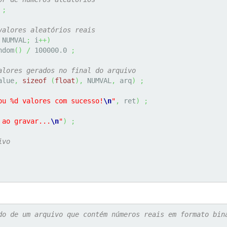
;
valores aleatórios reais
 NUMVAL
;
 i
++
)
ndom
(
)
/
100000.0
;
alores gerados no final do arquivo
alue
,
sizeof
(
float
)
,
 NUMVAL
,
 arq
)
;
ou %d valores com sucesso!
\n
"
,
 ret
)
;
 ao gravar...
\n
"
)
;
ivo
do de um arquivo que contém números reais em formato bin