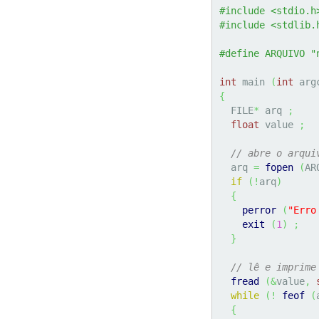
#include <stdio.h
#include <stdlib.
#define ARQUIVO "
int
 main 
(
int
 arg
{
  FILE
*
 arq 
;
float
 value 
;
// abre o arqui
  arq 
=
fopen
(
AR
if
(
!
arq
)
{
perror
(
"Erro
exit
(
1
)
;
}
// lê e imprime
fread
(
&
value
,
while
(
!
feof
(
{