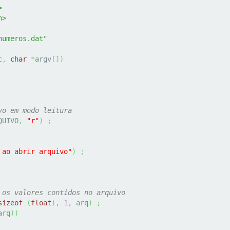
>
h>
numeros.dat"
c
,
char
*
argv
[
]
)
vo em modo leitura
QUIVO
,
"r"
)
;
 ao abrir arquivo"
)
;
 os valores contidos no arquivo
sizeof
(
float
)
,
1
,
 arq
)
;
arq
)
)