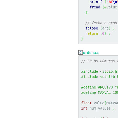
printf
(
"%f
\n
fread
(
&
value
}
// fecha o arqu
fclose
(
arq
)
;
return
(
0
)
;
}
ordena.c
// Lê os números 
#include <stdio.h
#include <stdlib.
#define ARQUIVO "
#define MAXVAL 10
float
 value
[
MAXVA
int
 num_values 
;