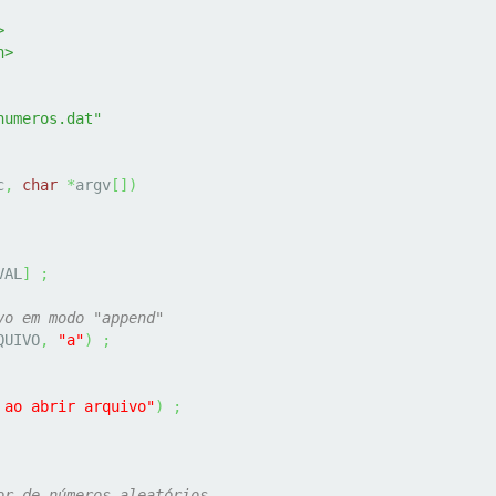
>
h>
numeros.dat"
c
,
char
*
argv
[
]
)
VAL
]
;
vo em modo "append"
QUIVO
,
"a"
)
;
 ao abrir arquivo"
)
;
or de números aleatórios