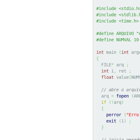
#include <stdio.h
#include <stdlib.
#include <time.h>
#define ARQUIVO "
#define NUMVAL 10
int
 main 
(
int
 arg
{
  FILE
*
 arq 
;
int
 i
,
 ret 
;
float
 value
[
NUM
// abre o arqui
  arq 
=
fopen
(
AR
if
(
!
arq
)
{
perror
(
"Erro
exit
(
1
)
;
}
// inicia gerad