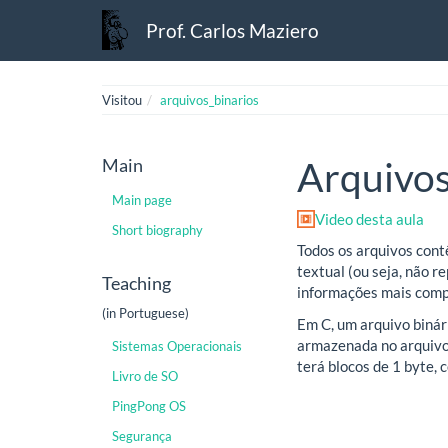
Prof. Carlos Maziero
Visitou
arquivos_binarios
Main
Arquivos
Main page
Video desta aula
Short biography
Todos os arquivos cont
textual (ou seja, não 
Teaching
informações mais compl
(in Portuguese)
Em C, um arquivo biná
armazenada no arquivo
Sistemas Operacionais
terá blocos de 1 byte, 
Livro de SO
PingPong OS
Segurança