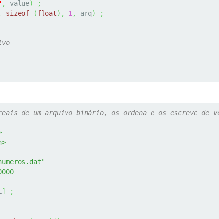
"
,
 value
)
;
,
sizeof
(
float
)
,
1
,
 arq
)
;
ivo
reais de um arquivo binário, os ordena e os escreve de v
>
h>
numeros.dat"
0000
L
]
;