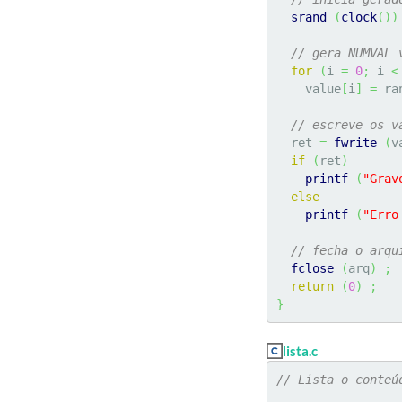
srand
(
clock
(
)
)
// gera NUMVAL 
for
(
i 
=
0
;
 i 
<
    value
[
i
]
=
 ra
// escreve os v
  ret 
=
fwrite
(
v
if
(
ret
)
printf
(
"Grav
else
printf
(
"Erro
// fecha o arqu
fclose
(
arq
)
;
return
(
0
)
;
}
lista.c
// Lista o conteú