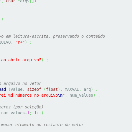
c
,
char
*
argv
[
]
)
 
;
vo em leitura/escrita, preservando o conteúdo
QUIVO
,
"r+"
)
;
 ao abrir arquivo"
)
;
o arquivo no vetor
ead
(
value
,
sizeof
(
float
)
,
 MAXVAL
,
 arq
)
;
rei %d números no arquivo
\n
"
,
 num_values
)
;
meros (por seleção)
 num_values
-
1
;
 i
++
)
 menor elemento no restante do vetor