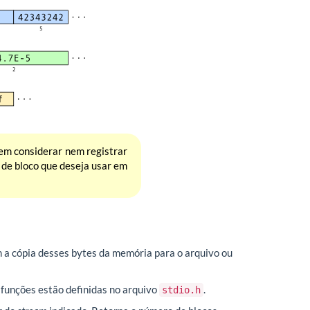
em considerar nem registrar
 de bloco que deseja usar em
m a cópia desses bytes da memória para o arquivo ou
 funções estão definidas no arquivo
.
stdio.h