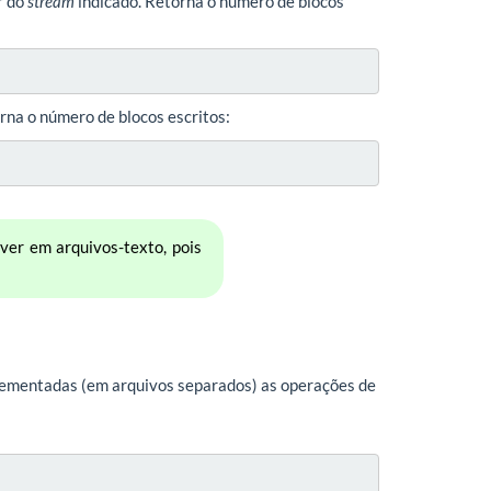
ir do
stream
indicado. Retorna o número de blocos
rna o número de blocos escritos:
er em arquivos-texto, pois
lementadas (em arquivos separados) as operações de