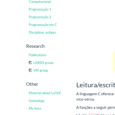
Computacional
Programação 1
Programação 2
Programação em C
Disciplinas antigas
Research
Publications
LARSIS group
VRI group
Leitura/escri
Other
Material about LaTeX
A linguagem C oferece 
vice-versa.
Genealogy
A funções a seguir per
My keys