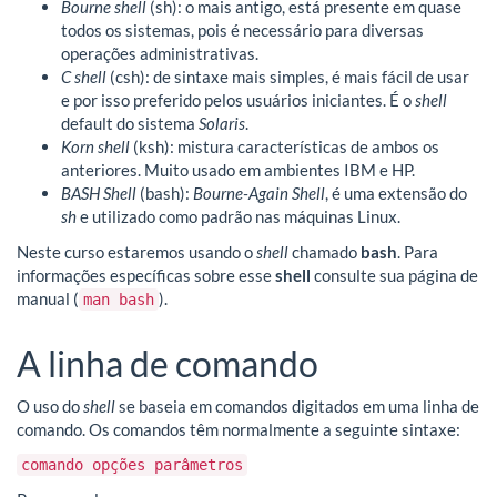
Bourne shell
(sh): o mais antigo, está presente em quase
todos os sistemas, pois é necessário para diversas
operações administrativas.
C shell
(csh): de sintaxe mais simples, é mais fácil de usar
e por isso preferido pelos usuários iniciantes. É o
shell
default do sistema
Solaris
.
Korn shell
(ksh): mistura características de ambos os
anteriores. Muito usado em ambientes IBM e HP.
BASH Shell
(bash):
Bourne-Again Shell
, é uma extensão do
sh
e utilizado como padrão nas máquinas Linux.
Neste curso estaremos usando o
shell
chamado
bash
. Para
informações específicas sobre esse
shell
consulte sua página de
manual (
).
man bash
A linha de comando
O uso do
shell
se baseia em comandos digitados em uma linha de
comando. Os comandos têm normalmente a seguinte sintaxe:
comando opções parâmetros