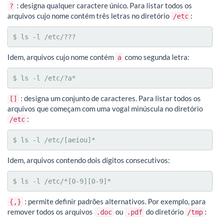
: designa qualquer caractere único. Para listar todos os
?
arquivos cujo nome contém três letras no diretório
:
/etc
$ ls -l /etc/???
Idem, arquivos cujo nome contém
como segunda letra:
a
$ ls -l /etc/?a*
: designa um conjunto de caracteres. Para listar todos os
[]
arquivos que começam com uma vogal minúscula no diretório
:
/etc
$ ls -l /etc/[aeiou]*
Idem, arquivos contendo dois dígitos consecutivos:
$ ls -l /etc/*[0-9][0-9]*
: permite definir padrões alternativos. Por exemplo, para
{,}
remover todos os arquivos
ou
do diretório
:
.doc
.pdf
/tmp