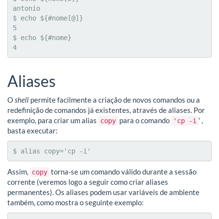
antonio

$ echo ${#nome[@]}

5

$ echo ${#nome}

4
Aliases
O
shell
permite facilmente a criação de novos comandos ou a
redefinição de comandos já existentes, através de aliases. Por
exemplo, para criar um alias
para o comando
' ,
copy
'cp -i
basta executar:
$ alias copy='cp -i'
Assim,
torna-se um comando válido durante a sessão
copy
corrente (veremos logo a seguir como criar aliases
permanentes). Os aliases podem usar variáveis de ambiente
também, como mostra o seguinte exemplo: