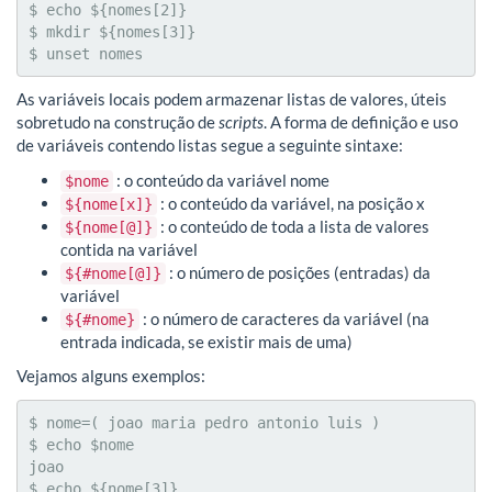
$ echo ${nomes[2]}

$ mkdir ${nomes[3]}

$ unset nomes
As variáveis locais podem armazenar listas de valores, úteis
sobretudo na construção de
scripts
. A forma de definição e uso
de variáveis contendo listas segue a seguinte sintaxe:
: o conteúdo da variável nome
$nome
: o conteúdo da variável, na posição x
${nome[x]}
: o conteúdo de toda a lista de valores
${nome[@]}
contida na variável
: o número de posições (entradas) da
${#nome[@]}
variável
: o número de caracteres da variável (na
${#nome}
entrada indicada, se existir mais de uma)
Vejamos alguns exemplos:
$ nome=( joao maria pedro antonio luis )

$ echo $nome

joao

$ echo ${nome[3]}
