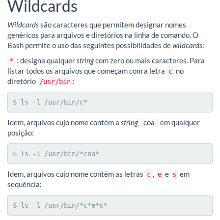
Wildcards
Wildcards
são caracteres que permitem designar nomes
genéricos para arquivos e diretórios na linha de comando. O
Bash permite o uso das seguintes possibilidades de
wildcards
:
: designa qualquer
string
com zero ou mais caracteres. Para
*
listar todos os arquivos que começam com a letra
no
c
diretório
:
/usr/bin
$ ls -l /usr/bin/c*
Idem, arquivos cujo nome contém a
string
coa
em qualquer
posição:
$ ls -l /usr/bin/*coa*
Idem, arquivos cujo nome contém as letras
,
e
em
c
e
s
sequência:
$ ls -l /usr/bin/*c*e*s*