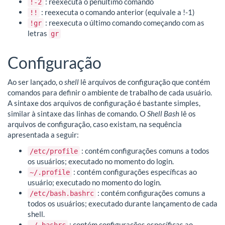
: reexecuta o penúltimo comando
!-2
: reexecuta o comando anterior (equivale a !-1)
!!
: reexecuta o último comando começando com as
!gr
letras
gr
Configuração
Ao ser lançado, o
shell
lê arquivos de configuração que contém
comandos para definir o ambiente de trabalho de cada usuário.
A sintaxe dos arquivos de configuração é bastante simples,
similar à sintaxe das linhas de comando. O
Shell Bash
lê os
arquivos de configuração, caso existam, na sequência
apresentada a seguir:
: contém configurações comuns a todos
/etc/profile
os usuários; executado no momento do login.
: contém configurações específicas ao
~/.profile
usuário; executado no momento do login.
: contém configurações comuns a
/etc/bash.bashrc
todos os usuários; executado durante lançamento de cada
shell.
: contém configurações específicas ao
~/.bashrc