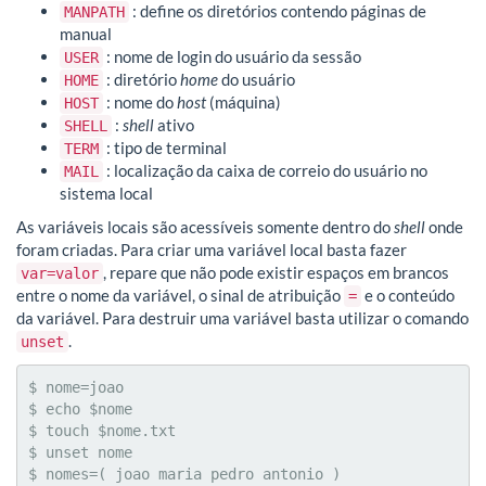
: define os diretórios contendo páginas de
MANPATH
manual
: nome de login do usuário da sessão
USER
: diretório
home
do usuário
HOME
: nome do
host
(máquina)
HOST
:
shell
ativo
SHELL
: tipo de terminal
TERM
: localização da caixa de correio do usuário no
MAIL
sistema local
As variáveis locais são acessíveis somente dentro do
shell
onde
foram criadas. Para criar uma variável local basta fazer
, repare que não pode existir espaços em brancos
var=valor
entre o nome da variável, o sinal de atribuição
e o conteúdo
=
da variável. Para destruir uma variável basta utilizar o comando
.
unset
$ nome=joao

$ echo $nome

$ touch $nome.txt

$ unset nome

$ nomes=( joao maria pedro antonio )
