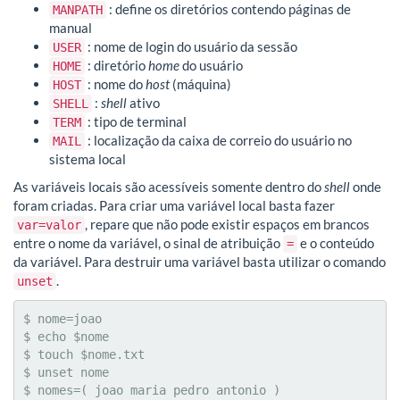
: define os diretórios contendo páginas de
MANPATH
manual
: nome de login do usuário da sessão
USER
: diretório
home
do usuário
HOME
: nome do
host
(máquina)
HOST
:
shell
ativo
SHELL
: tipo de terminal
TERM
: localização da caixa de correio do usuário no
MAIL
sistema local
As variáveis locais são acessíveis somente dentro do
shell
onde
foram criadas. Para criar uma variável local basta fazer
, repare que não pode existir espaços em brancos
var=valor
entre o nome da variável, o sinal de atribuição
e o conteúdo
=
da variável. Para destruir uma variável basta utilizar o comando
.
unset
$ nome=joao

$ echo $nome

$ touch $nome.txt

$ unset nome

$ nomes=( joao maria pedro antonio )
