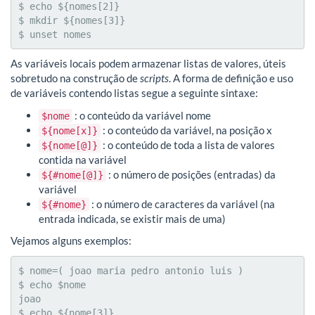
$ echo ${nomes[2]}

$ mkdir ${nomes[3]}

$ unset nomes
As variáveis locais podem armazenar listas de valores, úteis
sobretudo na construção de
scripts
. A forma de definição e uso
de variáveis contendo listas segue a seguinte sintaxe:
: o conteúdo da variável nome
$nome
: o conteúdo da variável, na posição x
${nome[x]}
: o conteúdo de toda a lista de valores
${nome[@]}
contida na variável
: o número de posições (entradas) da
${#nome[@]}
variável
: o número de caracteres da variável (na
${#nome}
entrada indicada, se existir mais de uma)
Vejamos alguns exemplos:
$ nome=( joao maria pedro antonio luis )

$ echo $nome

joao

$ echo ${nome[3]}
