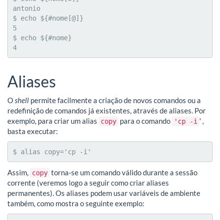
antonio

$ echo ${#nome[@]}

5

$ echo ${#nome}

4
Aliases
O
shell
permite facilmente a criação de novos comandos ou a
redefinição de comandos já existentes, através de aliases. Por
exemplo, para criar um alias
para o comando
' ,
copy
'cp -i
basta executar:
$ alias copy='cp -i'
Assim,
torna-se um comando válido durante a sessão
copy
corrente (veremos logo a seguir como criar aliases
permanentes). Os aliases podem usar variáveis de ambiente
também, como mostra o seguinte exemplo: