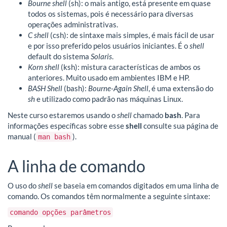
Bourne shell
(sh): o mais antigo, está presente em quase
todos os sistemas, pois é necessário para diversas
operações administrativas.
C shell
(csh): de sintaxe mais simples, é mais fácil de usar
e por isso preferido pelos usuários iniciantes. É o
shell
default do sistema
Solaris
.
Korn shell
(ksh): mistura características de ambos os
anteriores. Muito usado em ambientes IBM e HP.
BASH Shell
(bash):
Bourne-Again Shell
, é uma extensão do
sh
e utilizado como padrão nas máquinas Linux.
Neste curso estaremos usando o
shell
chamado
bash
. Para
informações específicas sobre esse
shell
consulte sua página de
manual (
).
man bash
A linha de comando
O uso do
shell
se baseia em comandos digitados em uma linha de
comando. Os comandos têm normalmente a seguinte sintaxe:
comando opções parâmetros