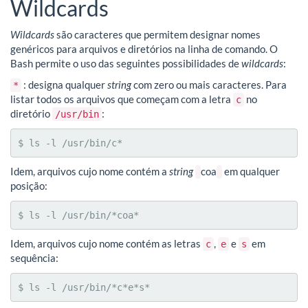
Wildcards
Wildcards
são caracteres que permitem designar nomes
genéricos para arquivos e diretórios na linha de comando. O
Bash permite o uso das seguintes possibilidades de
wildcards
:
: designa qualquer
string
com zero ou mais caracteres. Para
*
listar todos os arquivos que começam com a letra
no
c
diretório
:
/usr/bin
$ ls -l /usr/bin/c*
Idem, arquivos cujo nome contém a
string
coa
em qualquer
posição:
$ ls -l /usr/bin/*coa*
Idem, arquivos cujo nome contém as letras
,
e
em
c
e
s
sequência:
$ ls -l /usr/bin/*c*e*s*