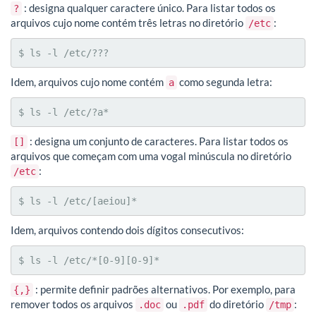
: designa qualquer caractere único. Para listar todos os
?
arquivos cujo nome contém três letras no diretório
:
/etc
$ ls -l /etc/???
Idem, arquivos cujo nome contém
como segunda letra:
a
$ ls -l /etc/?a*
: designa um conjunto de caracteres. Para listar todos os
[]
arquivos que começam com uma vogal minúscula no diretório
:
/etc
$ ls -l /etc/[aeiou]*
Idem, arquivos contendo dois dígitos consecutivos:
$ ls -l /etc/*[0-9][0-9]*
: permite definir padrões alternativos. Por exemplo, para
{,}
remover todos os arquivos
ou
do diretório
:
.doc
.pdf
/tmp