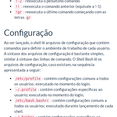
: reexecuta o penúltimo comando
!-2
: reexecuta o comando anterior (equivale a !-1)
!!
: reexecuta o último comando começando com as
!gr
letras
gr
Configuração
Ao ser lançado, o
shell
lê arquivos de configuração que contém
comandos para definir o ambiente de trabalho de cada usuário.
A sintaxe dos arquivos de configuração é bastante simples,
similar à sintaxe das linhas de comando. O
Shell Bash
lê os
arquivos de configuração, caso existam, na sequência
apresentada a seguir:
: contém configurações comuns a todos
/etc/profile
os usuários; executado no momento do login.
: contém configurações específicas ao
~/.profile
usuário; executado no momento do login.
: contém configurações comuns a
/etc/bash.bashrc
todos os usuários; executado durante lançamento de cada
shell.
: contém configurações específicas ao
~/.bashrc