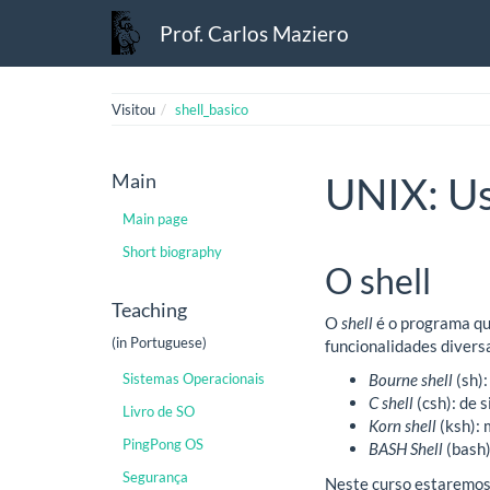
Prof. Carlos Maziero
Visitou
shell_basico
Main
UNIX: Us
Main page
Short biography
O shell
Teaching
O
shell
é o programa qu
(in Portuguese)
funcionalidades divers
Sistemas Operacionais
Bourne shell
(sh):
C shell
(csh): de s
Livro de SO
Korn shell
(ksh): 
PingPong OS
BASH Shell
(bash
Segurança
Neste curso estaremo