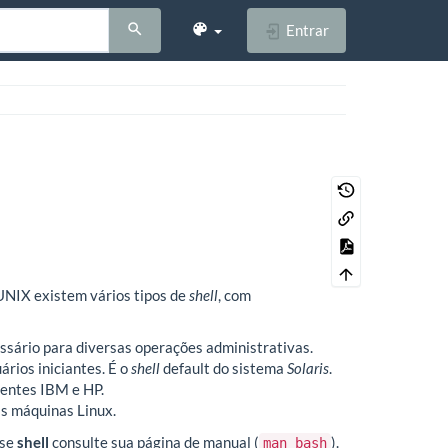
Entrar
UNIX existem vários tipos de
shell
, com
essário para diversas operações administrativas.
ários iniciantes. É o
shell
default do sistema
Solaris
.
ientes IBM e HP.
as máquinas Linux.
sse
shell
consulte sua página de manual (
).
man bash