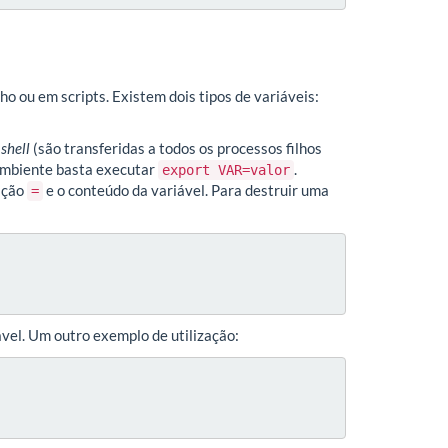
o ou em scripts. Existem dois tipos de variáveis:
o
shell
(são transferidas a todos os processos filhos
 ambiente basta executar
.
export VAR=valor
uição
e o conteúdo da variável. Para destruir uma
=
ável. Um outro exemplo de utilização: