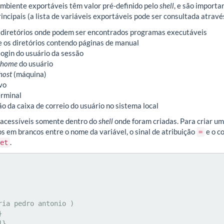
mbiente exportáveis têm valor pré-definido pelo
shell
, e são import
rincipais (a lista de variáveis exportáveis pode ser consultada atra
s diretórios onde podem ser encontrados programas executáveis
e os diretórios contendo páginas de manual
login do usuário da sessão
home
do usuário
host
(máquina)
vo
erminal
ão da caixa de correio do usuário no sistema local
o acessíveis somente dentro do
shell
onde foram criadas. Para criar um
s em brancos entre o nome da variável, o sinal de atribuição
e o c
=
.
et
ria pedro antonio )



}
