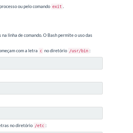
o processo ou pelo comando
.
exit
 na linha de comando. O Bash permite o uso das
 começam com a letra
no diretório
:
c
/usr/bin
etras no diretório
:
/etc