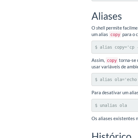
Aliases
O
shell
permite facilmen
um alias
para o
copy
$ alias copy='cp 
Assim,
torna-se 
copy
usar variáveis de amb
$ alias ola='echo
Para desativar um alia
$ unalias ola
Os aliases existentes
Histórico