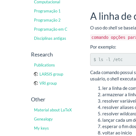
Computacional
Programação 1
A linha d
Programação 2
O uso do
shell
se basei
Programação em C
comando opções par
Disciplinas antigas
Por exemplo:
Research
$ ls -l /etc
Publications
Cada comando possui s
LARSIS group
usuário, o
shell
executa 
VRI group
ler a linha de c
armazenar a linh
Other
resolver variáve
resolver aliases
Material about LaTeX
resolver
wildcar
Genealogy
lançar cada um 
esperar o fim d
My keys
voltar ao início