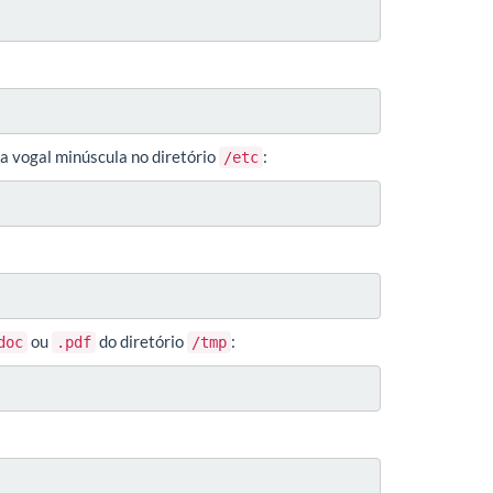
a vogal minúscula no diretório
:
/etc
ou
do diretório
:
doc
.pdf
/tmp