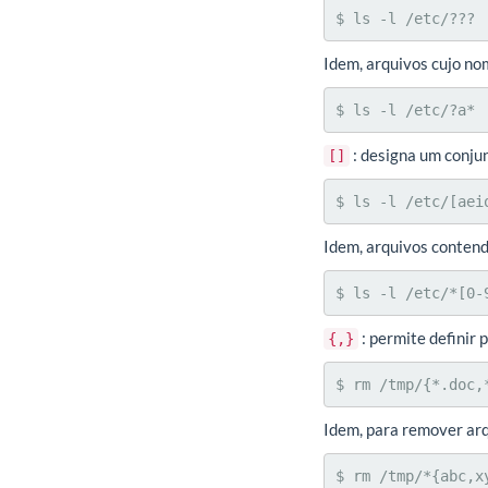
$ ls -l /etc/???
Idem, arquivos cujo n
$ ls -l /etc/?a*
: designa um conju
[]
$ ls -l /etc/[aei
Idem, arquivos contend
$ ls -l /etc/*[0-
: permite definir
{,}
$ rm /tmp/{*.doc,
Idem, para remover arq
$ rm /tmp/*{abc,x