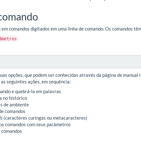
e comando
a em comandos digitados em uma linha de comando. Os comandos têm
âmetros
uas opções, que podem ser conhecidas através da página de manual r
as seguintes ações, em sequência:
omando e quebrá-la em palavras
a no histórico
is de ambiente
 de comandos
ds
(caracteres curingas ou metacaracteres)
dos comandos com seus parâmetros
os comandos