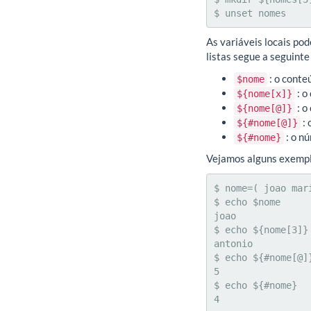
$ unset nomes
As variáveis locais po
listas segue a seguinte
: o conte
$nome
: o
${nome[x]}
: o
${nome[@]}
: 
${#nome[@]}
: o nú
${#nome}
Vejamos alguns exempl
$ nome=( joao mar
$ echo $nome

joao

$ echo ${nome[3]}

antonio

$ echo ${#nome[@]}
5

$ echo ${#nome}

4