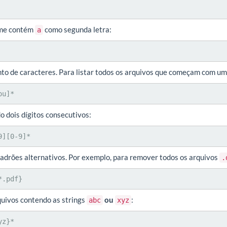
ome contém
como segunda letra:
a
nto de caracteres. Para listar todos os arquivos que começam com um
ou]*
o dois dígitos consecutivos:
9][0-9]*
 padrões alternativos. Por exemplo, para remover todos os arquivos
.
*.pdf}
uivos contendo as strings
ou
:
abc
xyz
yz}*