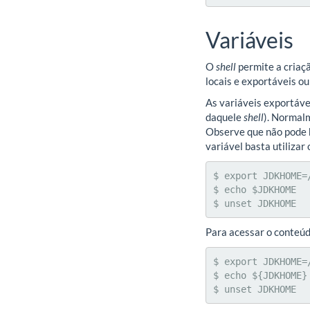
Variáveis
O
shell
permite a criaçã
locais e exportáveis ou
As variáveis exportáve
daquele
shell
). Normal
Observe que não pode h
variável basta utiliza
$ export JDKHOME=/
$ echo $JDKHOME

$ unset JDKHOME
Para acessar o conteúd
$ export JDKHOME=/
$ echo ${JDKHOME}

$ unset JDKHOME