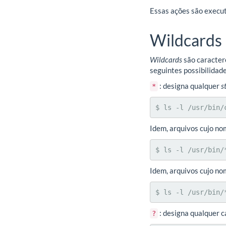
Essas ações são execu
Wildcards
Wildcards
são caracter
seguintes possibilidad
: designa qualquer
s
*
$ ls -l /usr/bin/
Idem, arquivos cujo n
$ ls -l /usr/bin/
Idem, arquivos cujo no
$ ls -l /usr/bin/
: designa qualquer c
?