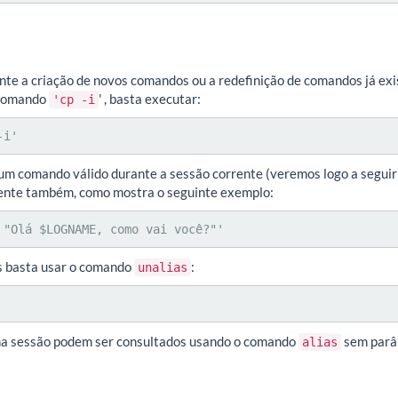
te a criação de novos comandos ou a redefinição de comandos já exis
 comando
' , basta executar:
'cp -i
-i'
um comando válido durante a sessão corrente (veremos logo a seguir
iente também, como mostra o seguinte exemplo:
 "Olá $LOGNAME, como vai você?"'
s basta usar o comando
:
unalias
 na sessão podem ser consultados usando o comando
sem parâ
alias