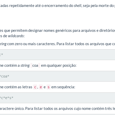
tadas repetidamente até o encerramento do
shell
, seja pela morte d
es que permitem designar nomes genéricos para arquivos e diretórios
es de
wildcards
:
tring
com zero ou mais caracteres. Para listar todos os arquivos que
c*
ome contém a
string
coa
em qualquer posição:
*coa*
me contém as letras
,
e
em sequência:
c
e
s
*c*e*s*
aractere único. Para listar todos os arquivos cujo nome contém três l