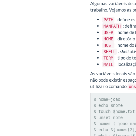
Algumas variáveis de a
trabalho. Vejamos as p
: define o
PATH
: defin
MANPATH
: nome de 
USER
: diretório
HOME
: nome do
HOST
:
shell
ati
SHELL
: tipo de t
TERM
: localizaç
MAIL
As variáveis locais sã
não pode existir espaço
utilizar o comando
uns
$ nome=joao

$ echo $nome

$ touch $nome.txt

$ unset nome

$ nomes=( joao ma
$ echo ${nomes[2]}
$ mkdir ${nomes[3]