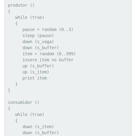
produtor ()

{

   while (true)

   {

      pause = random (0..3)

      sleep (pause)

      down (s_vaga)

      down (s_buffer)

      item = random (0..999)

      insere item no buffer

      up (s_buffer)

      up (s_item)

      print item

   }

}

consumidor ()

{

   while (true)

   {

      down (s_item)

      down (s_buffer)
