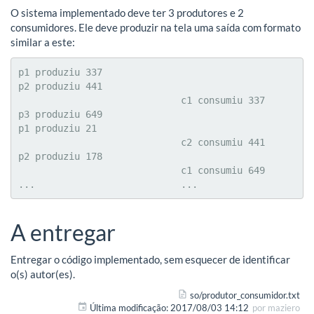
O sistema implementado deve ter 3 produtores e 2
consumidores. Ele deve produzir na tela uma saída com formato
similar a este:
p1 produziu 337

p2 produziu 441

                             c1 consumiu 337

p3 produziu 649

p1 produziu 21

                             c2 consumiu 441

p2 produziu 178

                             c1 consumiu 649

...                          ...
A entregar
Entregar o código implementado, sem esquecer de identificar
o(s) autor(es).
so/produtor_consumidor.txt
Última modificação:
2017/08/03 14:12
por
maziero