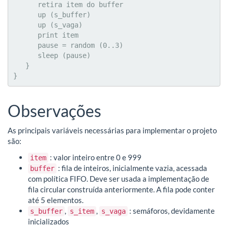
      retira item do buffer

      up (s_buffer)

      up (s_vaga)

      print item

      pause = random (0..3)

      sleep (pause)

   }

}
Observações
As principais variáveis necessárias para implementar o projeto
são:
: valor inteiro entre 0 e 999
item
: fila de inteiros, inicialmente vazia, acessada
buffer
com política FIFO. Deve ser usada a implementação de
fila circular construída anteriormente. A fila pode conter
até 5 elementos.
,
,
: semáforos, devidamente
s_buffer
s_item
s_vaga
inicializados