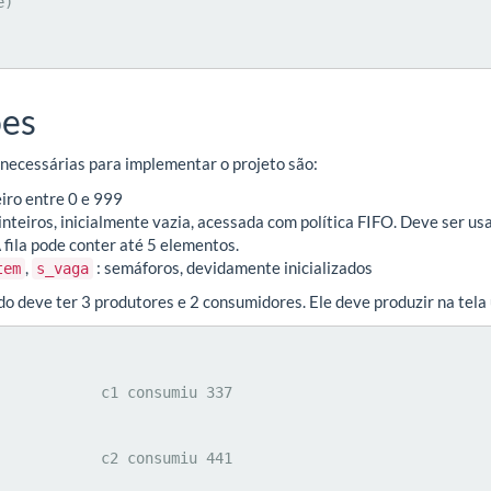
es
s necessárias para implementar o projeto são:
eiro entre 0 e 999
e inteiros, inicialmente vazia, acessada com política FIFO. Deve ser u
 fila pode conter até 5 elementos.
,
: semáforos, devidamente inicializados
tem
s_vaga
 deve ter 3 produtores e 2 consumidores. Ele deve produzir na tela 
  c1 consumiu 337

  c2 consumiu 441
