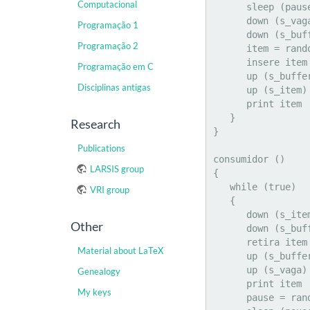
Computacional
      sleep (pause)

      down (s_vaga)

Programação 1
      down (s_buffer)

Programação 2
      item = random (0..999)

      insere item no buffer

Programação em C
      up (s_buffer)

Disciplinas antigas
      up (s_item)

      print item

   }

Research
}

Publications
consumidor ()

LARSIS group
{

   while (true)

VRI group
   {

      down (s_item)

Other
      down (s_buffer)

      retira item do buffer

Material about LaTeX
      up (s_buffer)

      up (s_vaga)

Genealogy
      print item

My keys
      pause = random (0..3)
