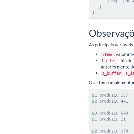
      sleep (pause)

   }

}
Observaçõ
As principais variávei
: valor int
item
: fila d
buffer
anteriormente. A
,
s_buffer
s_i
O sistema implementado
p1 produziu 337

p2 produziu 441

                           
p3 produziu 649

p1 produziu 21

                           
p2 produziu 178
