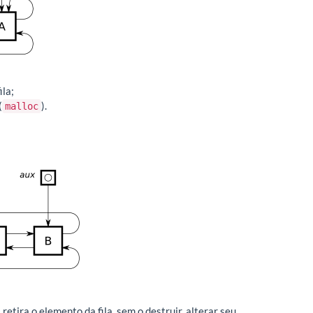
ila;
(
).
malloc
tira o elemento da fila, sem o destruir, alterar seu