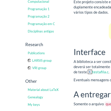
Computacional
Este projeto consiste 
duplamente encadeada t
Programação 1
vários tipos de dados.
Programação 2
Programação em C
Disciplinas antigas
Research
Interface
Publications
LARSIS group
A biblioteca a ser cons
deverá ser totalmente 
VRI group
de teste
testafila.c
.
Eventuais mensagens de
Other
Material about LaTeX
A entregar
Genealogy
Somente o arquivo
qu
My keys