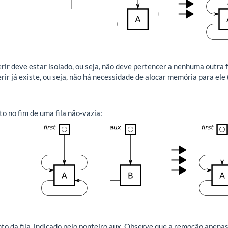
rir deve estar isolado, ou seja, não deve pertencer a nenhuma outra f
rir já existe, ou seja, não há necessidade de alocar memória para ele 
o no fim de uma fila não-vazia:
da fila, indicado pelo ponteiro aux. Observe que a remoção apenas re