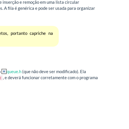
e inserção e remoção em uma lista circular
 A fila é genérica e pode ser usada para organizar
etos, portanto capriche na
o
queue.h
(que não deve ser modificado). Ela
, e deverá funcionar corretamente com o programa
c