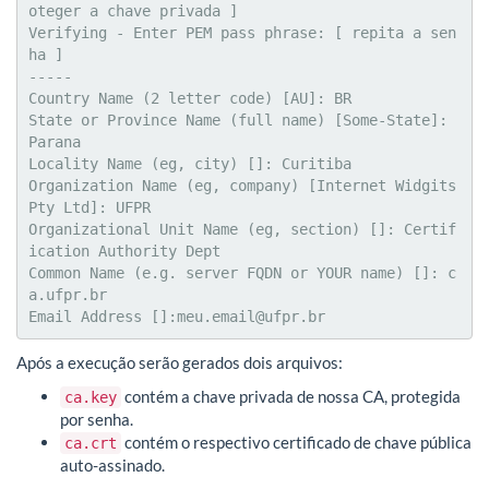
oteger a chave privada ]

Verifying - Enter PEM pass phrase: [ repita a sen
ha ]

-----

Country Name (2 letter code) [AU]: BR

State or Province Name (full name) [Some-State]: 
Parana

Locality Name (eg, city) []: Curitiba

Organization Name (eg, company) [Internet Widgits 
Pty Ltd]: UFPR

Organizational Unit Name (eg, section) []: Certif
ication Authority Dept

Common Name (e.g. server FQDN or YOUR name) []: c
a.ufpr.br

Email Address []:meu.email@ufpr.br
Após a execução serão gerados dois arquivos:
contém a chave privada de nossa CA, protegida
ca.key
por senha.
contém o respectivo certificado de chave pública
ca.crt
auto-assinado.