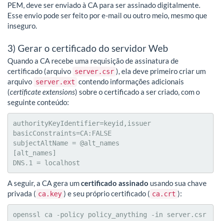
PEM, deve ser enviado à CA para ser assinado digitalmente.
Esse envio pode ser feito por e-mail ou outro meio, mesmo que
inseguro.
3) Gerar o certificado do servidor Web
Quando a CA recebe uma requisição de assinatura de
certificado (arquivo
), ela deve primeiro criar um
server.csr
arquivo
contendo informações adicionais
server.ext
(
certificate extensions
) sobre o certificado a ser criado, com o
seguinte conteúdo:
authorityKeyIdentifier=keyid,issuer

basicConstraints=CA:FALSE

subjectAltName = @alt_names

[alt_names]

DNS.1 = localhost
A seguir, a CA gera um
certificado assinado
usando sua chave
privada (
) e seu próprio certificado (
):
ca.key
ca.crt
openssl ca -policy policy_anything -in server.csr 