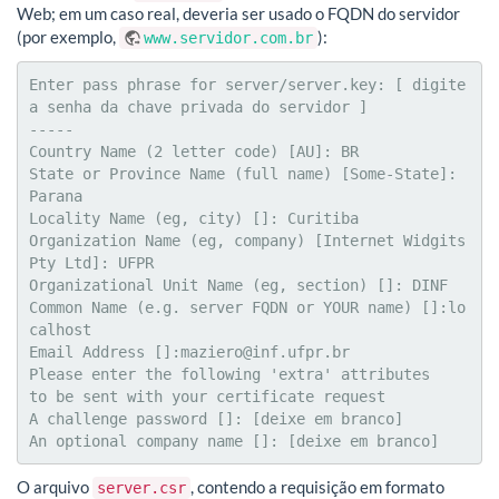
Web; em um caso real, deveria ser usado o FQDN do servidor
(por exemplo,
):
www.servidor.com.br
Enter pass phrase for server/server.key: [ digite 
a senha da chave privada do servidor ]

-----

Country Name (2 letter code) [AU]: BR

State or Province Name (full name) [Some-State]: 
Parana

Locality Name (eg, city) []: Curitiba

Organization Name (eg, company) [Internet Widgits 
Pty Ltd]: UFPR

Organizational Unit Name (eg, section) []: DINF

Common Name (e.g. server FQDN or YOUR name) []:lo
calhost

Email Address []:maziero@inf.ufpr.br

Please enter the following 'extra' attributes

to be sent with your certificate request

A challenge password []: [deixe em branco]

An optional company name []: [deixe em branco]
O arquivo
, contendo a requisição em formato
server.csr