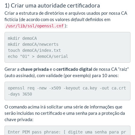
1) Criar uma autoridade certificadora
Criar a estrutura de diretórios e arquivos usados por nossa CA
fictícia (de acordo com os valores
default
definidos em
):
/usr/lib/ssl/openssl.cnf
mkdir demoCA

mkdir demoCA/newcerts

touch demoCA/index.txt

echo "01" > demoCA/serial
Gerar a
chave privada
e o
certificado digital
de nossa CA “raiz”
(auto assinado), com validade (por exemplo) para 10 anos:
openssl req -new -x509 -keyout ca.key -out ca.crt 
-days 3650
O comando acima irá solicitar uma série de informações que
serão incluídas no certificado e uma senha para a proteção da
chave privada:
Enter PEM pass phrase: [ digite uma senha para pr