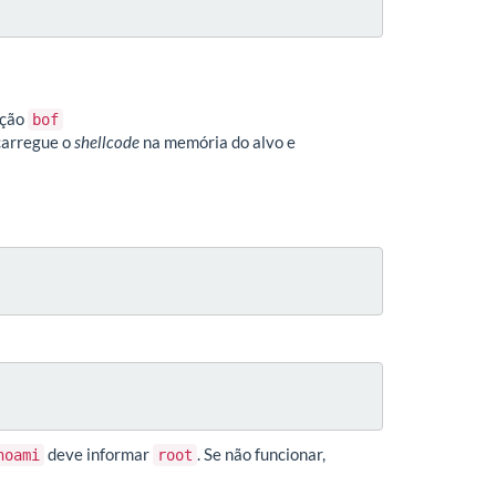
nção
bof
carregue o
shellcode
na memória do alvo e
deve informar
. Se não funcionar,
hoami
root