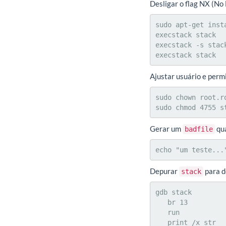
Desligar o flag NX (No
sudo apt-get insta
execstack stack

execstack -s stack
execstack stack
Ajustar usuário e perm
sudo chown root.ro
sudo chmod 4755 s
Gerar um
qua
badfile
echo "um teste...
Depurar
para d
stack
gdb stack

   br 13           // insere breakpoint na linha 13 (strcpy)

   run             // inicia a execução

   print /x str    // obtém o valor do ponteiro str
