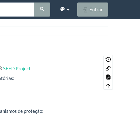
Entrar
SEED Project
.
tórias:
canismos de proteção: