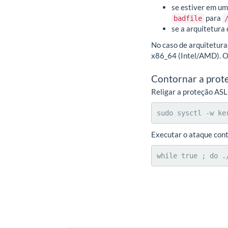
se estiver em um
para
badfile
se a arquitetura
No caso de arquitetura
x86_64 (Intel/AMD). 
Contornar a prot
Religar a proteção ASL
sudo sysctl -w ke
Executar o ataque cont
while true ; do .