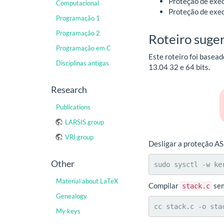
Proteção de exec
Computacional
Proteção de exe
Programação 1
Programação 2
Roteiro suge
Programação em C
Este roteiro foi basea
Disciplinas antigas
13.04 32 e 64 bits.
Research
Publications
LARSIS group
VRI group
Desligar a proteção AS
Other
sudo sysctl -w ke
Material about LaTeX
Compilar
sem
stack.c
Genealogy
cc stack.c -o sta
My keys