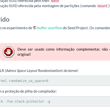
ução SUID oferecida pelo shell
bash
cução SUID oferecida pela montagem de partições (comando
)
mount
rido
do no experimento de
buffer overflow
do Seed Project. Os comando
Deve ser usado como informação complementar, não c
original!
LR (
Adress Space Layout Randomization
) do
kernel
:
rnel.randomize_va_space=0
 a proteção de pilha do compilador:
ck -fno-stack-protector -g