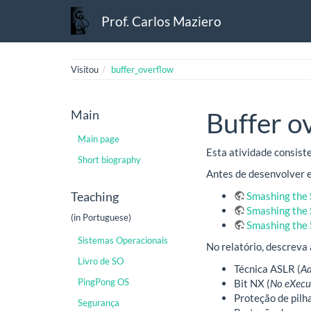
Prof. Carlos Maziero
Visitou
buffer_overflow
Main
Buffer o
Main page
Esta atividade consis
Short biography
Antes de desenvolver e
Teaching
Smashing the S
Smashing the 
(in Portuguese)
Smashing the 
Sistemas Operacionais
No relatório, descreva
Livro de SO
Técnica ASLR (
Ad
PingPong OS
Bit NX (
No eXecut
Proteção de pilh
Segurança