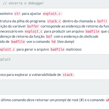
    // encerra o debugger
 ponteiro
para ajustar
:
str
exploit.c
trutura da pilha do programa
dentro da chamada a
stack.c
bof()
ição da variável
corresponde ao endereço de retorno da fu
buffer
o necessário em
para produzir um arquivo
que 
exploit.c
badfile
dereço de retorno da função
com o endereço do
shellcode
bof
eúdo de
use o comando
(
hex dump
)
badfile
hd
para gerar o arquivo
malicioso:
xploit.c
badfile
ploit

oso para explorar a vulnerabilidade de
:
stack
 o último comando deve retornar um
prompt
de root (#) e o comando
w