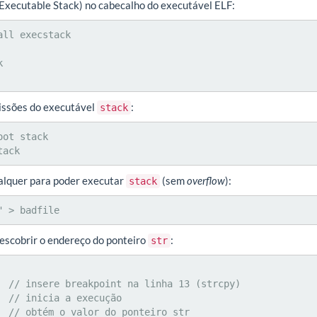
 Executable Stack) no cabecalho do executável ELF:
ll execstack



issões do executável
:
stack
ot stack

tack
lquer para poder executar
(sem
overflow
):
stack
" > badfile
escobrir o endereço do ponteiro
:
str