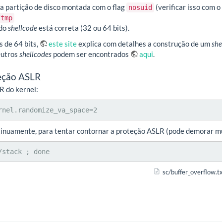
a partição de disco montada com o flag
(verificar isso com
nosuid
/tmp
 do
shellcode
está correta (32 ou 64 bits).
s de 64 bits,
este site
explica com detalhes a construção de um
she
Outros
shellcodes
podem ser encontrados
aqui
.
eção ASLR
R do kernel:
rnel.randomize_va_space=2
inuamente, para tentar contornar a proteção ASLR (pode demorar mu
/stack ; done
sc/buffer_overflow.t