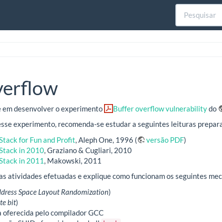
verflow
te em desenvolver o experimento
Buffer overflow vulnerability
do
sse experimento, recomenda-se estudar a seguintes leituras prepara
tack for Fun and Profit
, Aleph One, 1996 (
versão PDF
)
Stack in 2010
, Graziano & Cugliari, 2010
Stack in 2011
, Makowski, 2011
 as atividades efetuadas e explique como funcionam os seguintes me
dress Space Layout Randomization
)
e bit
)
a oferecida pelo compilador GCC