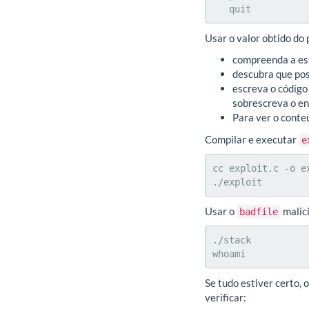
   quit        
Usar o valor obtido do
compreenda a es
descubra que pos
escreva o códig
sobrescreva o en
Para ver o cont
Compilar e executar
e
cc exploit.c -o ex
./exploit
Usar o
malici
badfile
./stack

whoami
Se tudo estiver certo,
verificar: